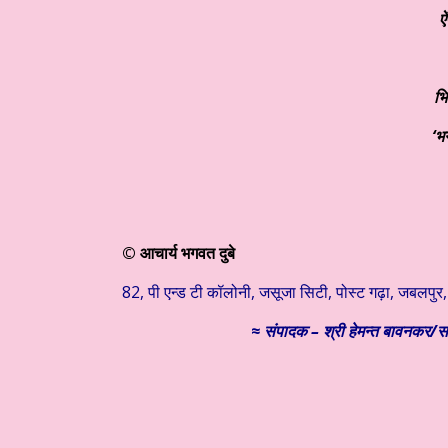
ऐ
भि
‘भ
© आचार्य भगवत दुबे
82, पी एन्ड टी कॉलोनी, जसूजा सिटी, पोस्ट गढ़ा, जबलपुर, 
≈
संपादक – श्री हेमन्त बावनकर/
सम