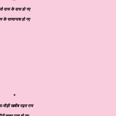
जो दारू के दास हो गए
र के सत्यानाश हो गए
*
़ा-मौड़ी खबीब पढ़त राय
पैलें नम्बर पास हो गए