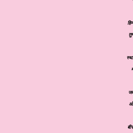
हि
तु
स्थ
म
जब
ओ
बी