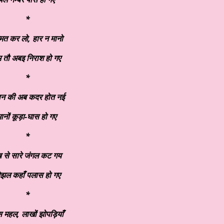
*
म्मत कर लो,
हार न मानो
म तौ अबइ निराश हो गए
*
ान की अब कदर होत नई
ानों कूड़ा-घास हो गए
*
 से सारे जंगल कट गय
झल कहाँ पलास हो गए
*
स महल,
लाखों झोपड़ियाँ