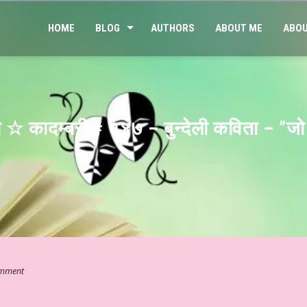
HOME
BLOG
AUTHORS
ABOUT ME
ABOU
म्भ ☆ कादम्बरी # १४७ – बुन्देली कविता – ”ज
mment