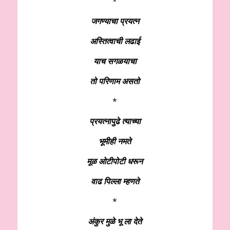
*
जगण्याचा प्रयत्न
अस्तित्वाची लढाई
याच सगळयाचा
तो परिणाम असतो
*
प्रयत्नापुढे त्याच्या
भूमीही नमते
मूळ ओटीपोटी धरून
वाढ पिल्ला म्हणते
*
अंकुर मुळे भू ला देते