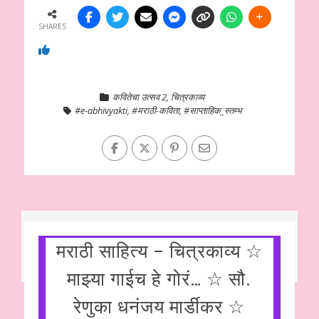
SHARES
कवितेचा उत्सव 2
,
चित्रकाव्य
#e-abhivyakti
,
#मराठी-कविता
,
#साप्ताहिक_स्तम्भ
मराठी साहित्य – चित्रकाव्य ☆
माझ्या गाईच हे गोरं… ☆ सौ.
रेणुका धनंजय मार्डीकर ☆