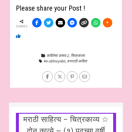
Please share your Post !
SHARES
कवितेचा उत्सव 2
,
चित्रकाव्य
#e-abhivyakti
,
#मराठी-कविता
मराठी साहित्य – चित्रकाव्य ☆
दोन काव्ये — (१) पुढच्या वर्षी