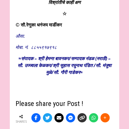
विश्रांतीचे काही क्षण
☆
© सौ.रेणुका धनंजय मार्डीकर
औसा.
मोबा. नं. ८८५५९१७९१८
≈संपादक – श्री हेमन्त बावनकर/
सम्पादक मंडळ (मराठी) –
सौ. उज्ज्वला केळकर/श्री सुहास रघुनाथ पंडित /सौ. मंजुषा
मुळे/सौ. गौरी गाडेकर≈
Please share your Post !
SHARES