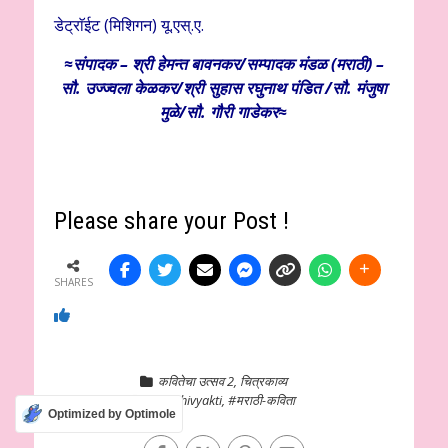
डेट्राॅईट (मिशिगन) यू.एस्.ए.
≈संपादक – श्री हेमन्त बावनकर/
सम्पादक मंडळ (मराठी) –
सौ. उज्ज्वला केळकर/श्री सुहास रघुनाथ पंडित /सौ. मंजुषा
मुळे/सौ. गौरी गाडेकर≈
Please share your Post !
SHARES
कवितेचा उत्सव 2
,
चित्रकाव्य
#e-abhivyakti
,
#मराठी-कविता
Optimized by Optimole