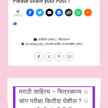
Please share your Post !
SHARES
कवितेचा उत्सव 2
,
चित्रकाव्य
#e-abhivyakti
,
#मराठी-कविता
,
#साप्ताहिक_स्तम्भ
मराठी साहित्य – चित्रकाव्य ☆
सांग परीक्षा कितीदा घेशील ? ☆