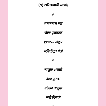
(१) अस्तित्वाची लढाई
☆
तनामनाच बळ
जेंव्हा एकवटत
एवढासा अंकूर
जमिनीतून येतो
*
नाजुक असतो
बीज फुटवा
कोमल नाजुक
जरी दिसतो