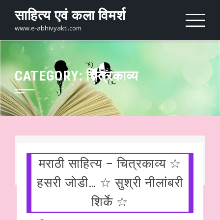
Skip
साहित्य एवं कला विमर्श
to
content
www.e-abhivyakti.com
CATEGORY:
चित्रकाव्य
मराठी साहित्य – चित्रकाव्य ☆
हसरी जोडी… ☆ सुश्री नीलांबरी
शिर्के ☆