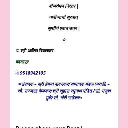
बीजरोपण निरंतर |
नावीन्याची सुरवात,
सृष्टीचे एकच उत्तर |
☆
© श्री आशिष बिवलकर
बदलापूर
मो
9518942105
≈संपादक – श्री हेमन्त बावनकर/
सम्पादक मंडळ (मराठी) –
सौ. उज्ज्वला केळकर/श्री सुहास रघुनाथ पंडित /सौ. मंजुषा
मुळे/सौ. गौरी गाडेकर≈