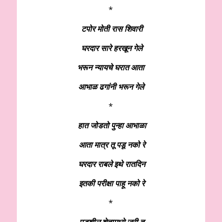
*
टपोर मोती रास शिवारी
घरदार सारे हरखून गेले
भरून न्यायचे घरात आता
आभाळ ढगांनी भरून गेले
*
हात जोडतो पुन्हा आभाळा
आता मात्र तू पडू नको रे
घरदार राबले इथे रातदिन
इतकी परीक्षा पाहू नको रे
*
पडशील शेतामध्ये जरी तू