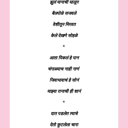
झुलं मानाची घालून
बैलपोळे सजवले
वेशीतून मिरवत
केले देखणे सोहळे
*
आता पिकलं हे पान
चंगाळ्याच नाही गाणं
जिवाभावाचं हे सोनं
माझ्या रानाची ही शानं
*
दात पडलेत त्याचे
देतो कुटलेला चारा