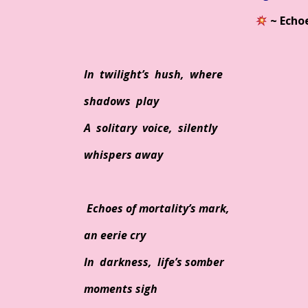
~ Echo
In twilight’s hush, where
shadows play
A solitary voice, silently
whispers away
Echoes of mortality’s mark,
an eerie cry
In darkness, life’s somber
moments sigh