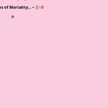
es of Mortality…
~
☆