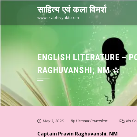
Skip
साहित्य एवं कला विमर्श
to
content
www.e-abhivyakti.com
ENGLISH LITERATURE – 
RAGHUVANSHI, NM ☆
May 3, 2026
By
Hemant Bawankar
No Co
Captain Pravin Raghuvanshi, NM