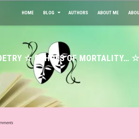
HOME
BLOG
AUTHORS
ABOUT ME
ABOU
POETRY ☆ ECHOES OF MORTALITY… ☆
mments