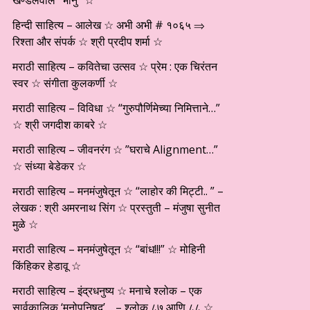
खण्डेलवाल “भानु” ☆
हिन्दी साहित्य – आलेख ☆ अभी अभी # १०६५ ⇒
रिश्ता और संपर्क ☆ श्री प्रदीप शर्मा ☆
मराठी साहित्य – कवितेचा उत्सव ☆ प्रेम : एक चिरंतन
स्वर ☆ संगीता कुलकर्णी ☆
मराठी साहित्य – विविधा ☆ “गुरुपौर्णिमेच्या निमित्ताने…”
☆ श्री जगदीश काबरे ☆
मराठी साहित्य – जीवनरंग ☆ ”घराचे Alignment…”
☆ संध्या बेडेकर ☆
मराठी साहित्य – मनमंजुषेतून ☆ “लाहोर की मिट्टी.. ” –
लेखक : श्री अमरनाथ सिंग ☆ प्रस्तुती – मंजुषा सुनीत
मुळे ☆
मराठी साहित्य – मनमंजुषेतून ☆ “बांध!!!” ☆ मोहिनी
किंहिकर हेडावू ☆
मराठी साहित्य – इंद्रधनुष्य ☆ मनाचे श्लोक – एक
सार्वकालिक ‘मनोपनिषद’… – श्लोक ८७ आणि ८८ ☆