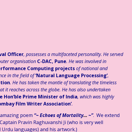
दी साहित्य – मनन चिंतन ☆ संजय दृष्टि – शिवोऽहम्… (५) ☆ श्री संजय भारद्वाज
al Officer
, possesses a multifaceted personality. He served
uter organisation
C-DAC, Pune
. He was involved in
-Performance Computing projects
of national and
ce in the field of
‘Natural Language Processing’
,
tion
. He has taken the mantle of translating the timeless
hat it reaches across the globe. He has also undertaken
e Hon’ble Prime Minister of India
, which was highly
ombay Film Writer Association’
.
amazing poem
“~ Echoes of Mortality
…
~
”
. We extend
Captain Pravin Raghuvanshi Ji (who is very well
nd Urdu languages) and his artwork.)