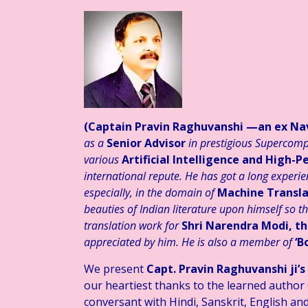
 मानसिक स्वास्थ्य: बढ़ती चुनौतियाँ एवं समाधान ☆ डाॅ राकेश सक्सेना ☆ हिन्
(Captain Pravin Raghuvanshi
—an ex Nav
as a
Senior Advisor
in prestigious Supercomp
various
Artificial Intelligence and High
international repute. He has got a long experien
especially, in the domain of
Machine Transla
beauties of Indian literature upon himself so t
translation work for
Shri Narendra Modi, th
appreciated by him. He is also a member of
‘B
We present
Capt. Pravin Raghuvanshi ji’s
our heartiest thanks to the learned author 
conversant with Hindi, Sanskrit, English a