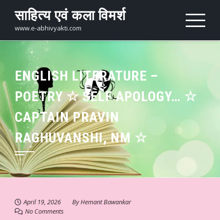
Skip
साहित्य एवं कला विमर्श
to
content
www.e-abhivyakti.com
ENGLISH LITERATURE –
POETRY ☆ SELF APOLOGY… ☆
CAPTAIN PRAVIN
RAGHUVANSHI, NM ☆
April 19, 2026
By
Hemant Bawankar
No Comments