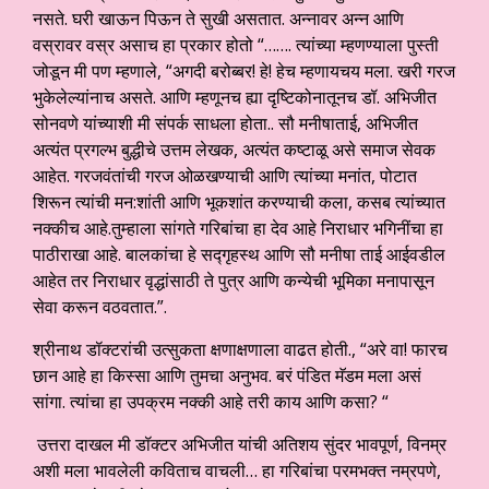
नसते. घरी खाऊन पिऊन ते सुखी असतात. अन्नावर अन्न आणि
वस्रावर वस्र असाच हा प्रकार होतो “……. त्यांच्या म्हणण्याला पुस्ती
जोडून मी पण म्हणाले, “अगदी बरोब्बर! हे! हेच म्हणायचय मला. खरी गरज
भुकेलेल्यांनाच असते. आणि म्हणूनच ह्या दृष्टिकोनातूनच डॉ. अभिजीत
सोनवणे यांच्याशी मी संपर्क साधला होता.. सौ मनीषाताई, अभिजीत
अत्यंत प्रगल्भ बुद्धीचे उत्तम लेखक, अत्यंत कष्टाळू असे समाज सेवक
आहेत. गरजवंतांची गरज ओळखण्याची आणि त्यांच्या मनांत, पोटात
शिरून त्यांची मन:शांती आणि भूकशांत करण्याची कला, कसब त्यांच्यात
नक्कीच आहे.तुम्हाला सांगते गरिबांचा हा देव आहे निराधार भगिनींचा हा
पाठीराखा आहे. बालकांचा हे सद्गृहस्थ आणि सौ मनीषा ताई आईवडील
आहेत तर निराधार वृद्धांसाठी ते पुत्र आणि कन्येची भूमिका मनापासून
सेवा करून वठवतात.”.
श्रीनाथ डॉक्टरांची उत्सुकता क्षणाक्षणाला वाढत होती., “अरे वा! फारच
छान आहे हा किस्सा आणि तुमचा अनुभव. बरं पंडित मॅडम मला असं
सांगा. त्यांचा हा उपक्रम नक्की आहे तरी काय आणि कसा? “
उत्तरा दाखल मी डॉक्टर अभिजीत यांची अतिशय सुंदर भावपूर्ण, विनम्र
अशी मला भावलेली कविताच वाचली… हा गरिबांचा परमभक्त नम्रपणे,