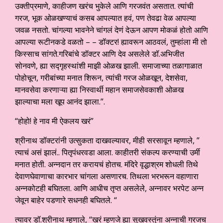
उक्तीप्रमाणे, काहीजण खरंच भुकेले आणि गरजवंत असतात. त्यांची
गरज, भूक ओळखण्याचं कसब आपल्यात हवं, पण तेवढा वेळ आपल्या
जवळ नसतो. चांगल्या भावनेने चांगलं देणं देऊन आपण मोकळं होतो आणि
आपल्या रूटीनकडे वळतो – – डॉक्टर! ह्यावरून आठवलं, तुम्हांला मी तो
किस्साच सांगते.गरिबांचे डॉक्टर आणि देव असलेले डॉ.अभिजीत
सोनवणे, ह्या सद्गृहस्थांशी माझी ओळख झाली. समाजाच्या तळागाळात
पोहोचून, गरीबांच्या मनात शिरून, त्यांची गरज ओळखून, देशसेवा,
मानवसेवा करणाऱ्या ह्या निस्वार्थी महान समाजसेवकाशी ओळख
झाल्याचा मला खूप आनंद झाला.”.
“होहो! हे नाव मी ऐकलय खरं”
श्रीनाथ डॉक्टरांनी उत्सुकता दाखवल्यावर, मीही सरसावून म्हणाले, ”
त्याचं असं झालं.. पितृपंधरवडा आला. काहीतरी संकल्प करण्याची उर्मी
मनात होती. अन्नदान तर करायचं होतच. मंदिरे वृद्धाश्रम शोधली तिथे
देवाणघेवाणाचा कारभार चांगला असणारच. तिथला भरभरून वहाणारा
अन्नकोटही बघितला. आणि आधीच तृप्त असलेले, अन्नावर भरपेट अन्न
जेवून बाहेर पडणारे सधनही बघितले. “
त्यावर डॉ.श्रीनाथ म्हणाले, “खरं म्हणजे ह्या सुखवस्तुंना अन्नाची गरजच