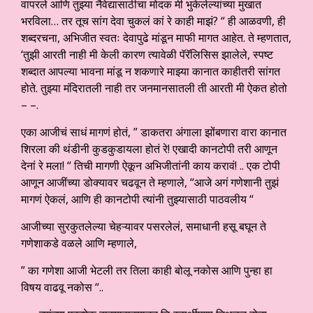
वापरले आणि तुझ्या नैवेद्यासाठीचा मोदक मी भुकेलेल्यांच्या मुखात
भरविला… तर तूच सांग देवा चुकलं कां रे काही माझं? “ ही आळवणी, ही
शब्दरचना, अभिजीत स्वतः देवापुढे मांडून माफी मागत आहेत. ते म्हणतात,
‘तुझी आरती नाही मी केली कारण त्यावेळी पॅरॅलिसिस झालेले, स्पष्ट
शब्दात आपल्या भावना मांडू न शकणारे माझ्या कानात काहीतरी सांगत
होते. तुझ्या मंदिरातली नाही तर जनमानसातली ती आरती मी ऐकत होतो
– –.
एका आजीचं साधं मागणं होतं, ” डाकतरा अंगाला झोंबणारा वारा कानात
शिरला की थंडीनी कुडकुडायला होतं रे! एखादी कानटोपी तरी आणून
देनां रे मला! “ तिची मागणी ऐकून अभिजीतांनी काय करावं! .. एक टोपी
आणून आजींच्या डोक्यावर चढवून ते म्हणाले, “आजे अगं गणेशानी तुझं
मागणं ऐकलं, आणि ही कानटोपी त्यांनी तुझ्यासाठी पाठवलीय “
आजीच्या सुरकुतलेल्या चेहऱ्यावर पसरलेलं, समाधानी हसू बघून ते
गणेशाकडे वळले आणि म्हणाले,
” का गणेशा आजी भेटली तर तिला काही बोलू नकोस आणि पुन्हा हा
विषय वाढवू नकोस “..