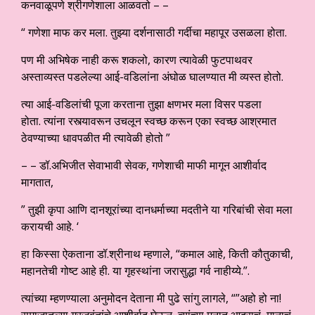
कनवाळूपणे श्रीगणेशाला आळवतो – –
“ गणेशा माफ कर मला. तुझ्या दर्शनासाठी गर्दीचा महापूर उसळला होता.
पण मी अभिषेक नाही करू शकलो, कारण त्यावेळी फुटपाथवर
अस्ताव्यस्त पडलेल्या आई-वडिलांना अंघोळ घालण्यात मी व्यस्त होतो.
त्या आई-वडिलांची पूजा करताना तुझा क्षणभर मला विसर पडला
होता. त्यांना रस्त्यावरून उचलून स्वच्छ करून एका स्वच्छ आश्रमात
ठेवण्याच्या धावपळीत मी त्यावेळी होतो ”
– – डॉ.अभिजीत सेवाभावी सेवक, गणेशाची माफी मागून आशीर्वाद
मागतात,
” तुझी कृपा आणि दानशूरांच्या दानधर्माच्या मदतीने या गरिबांची सेवा मला
करायची आहे. ‘
हा किस्सा ऐकताना डॉ.श्रीनाथ म्हणाले, “कमाल आहे, किती कौतुकाची,
महानतेची गोष्ट आहे ही. या गृहस्थांना जरासुद्धा गर्व नाहीय्ये.”.
त्यांच्या म्हणण्याला अनुमोदन देताना मी पुढे सांगु लागले, “”अहो हो ना!
समाजातल्या गरजवंतांचे आशीर्वाद घेऊन, त्यांच्या मनात आदराचं, मानाचं