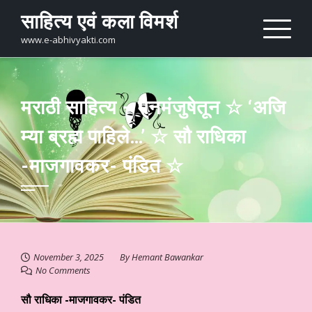
Skip
साहित्य एवं कला विमर्श
to
content
www.e-abhivyakti.com
मराठी साहित्य – मनमंजुषेतून ☆ ‘अजि
म्या ब्रह्म पाहिले…’ ☆ सौ राधिका
-माजगावकर- पंडित ☆
November 3, 2025
By
Hemant Bawankar
No Comments
सौ राधिका -माजगावकर- पंडित