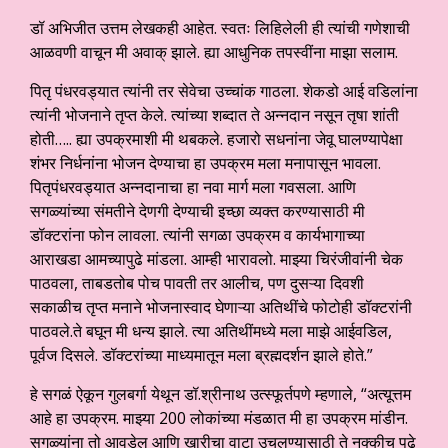
डॉ अभिजीत उत्तम लेखकही आहेत. स्वतः लिहिलेली ही त्यांची गणेशाची
आळवणी वाचून मी अवाक् झाले. ह्या आधुनिक तपस्वींना माझा सलाम.
पितृ पंधरवड्यात त्यांनी तर सेवेचा उच्चांक गाठला. शेकडो आई वडिलांना
त्यांनी भोजनाने तृप्त केले. त्यांच्या शब्दात ते अन्नदान नसून तृषा शांती
होती….. ह्या उपक्रमाशी मी थबकले. हजारो सधनांना जेवू घालण्यापेक्षा
शंभर निर्धनांना भोजन देण्याचा हा उपक्रम मला मनापासून भावला.
पितृपंधरवड्यात अन्नदानाचा हा नवा मार्ग मला गवसला. आणि
सगळ्यांच्या संमतीने देणगी देण्याची इच्छा व्यक्त करण्यासाठी मी
डॉक्टरांना फोन लावला. त्यांनी सगळा उपक्रम व कार्यभागाच्या
आराखडा आमच्यापुढे मांडला. आम्ही भारावलो. माझ्या चिरंजीवांनी चेक
पाठवला, ताबडतोब पोच पावती तर आलीच, पण दुसऱ्या दिवशी
सकाळीच तृप्त मनाने भोजनास्वाद घेणाऱ्या अतिथींचे फोटोही डॉक्टरांनी
पाठवले.ते बघून मी धन्य झाले. त्या अतिथींमध्ये मला माझे आईवडिल,
पूर्वज दिसले. डॉक्टरांच्या माध्यमातून मला ब्रह्मदर्शन झाले होते.”
हे सगळं ऐकून गुलबर्गा येथून डॉ.श्रीनाथ उत्स्फूर्तपणे म्हणाले, “अत्यूत्तम
आहे हा उपक्रम. माझ्या 200 लोकांच्या मंडळात मी हा उपक्रम मांडीन.
सगळ्यांना तो आवडेल आणि खारीचा वाटा उचलण्यासाठी ते नक्कीच पुढे