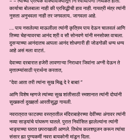
– – त्यांच्या प्रत्येक वाक्यावाक्यातून निःस्वार्थीपणा निथळत होता.
कार्याचा बोलबाला नाही की प्रसिद्धीची हाव नाही. गायत्री मंत्र त्यांनी
नुसता अनुभवला नाही तर जगवलाय.. जागवला आहे.
…. पाय नसलेल्या माऊलीला त्यांनी कृत्रिम पाय देऊन चालवलं आणि
तिच्या चेहऱ्यावरचा आनंद श्री व सौ सोनवणे यांनी मनसोक्त वाचला.
दुसऱ्याच्या आनंदातच आपला आनंद शोधणारी ही जोडगोळी धन्य धन्य
आहे असं मला वाटतं..
देवाच्या दरबारात हजेरी लावणाऱ्या निराधार जिवांना अग्नी देऊन ते
मृत्तात्म्यांसाठी प्रार्थना करतात,
“देवा आता तरी त्यांना सुख मिळू दे रे बाबा! “
आणि विशेष म्हणजे त्यांच्या सुख शांतीसाठी स्मशानात त्यांनी दोघांनी
सुखकर्ता दुखहर्ता आरतीसुद्धा गायली.
नवरात्रात फाटक्या वस्त्रातील मंदिराबाहेरच्या देवींच्या अंगावर त्यांनी
नव्या साड्यांचे पांघरूण घातले. पुरात निर्वासित झालेल्यांना त्यांनी
भाड्याच्या घरात छपराखाली आणले. तिथेच कलशपूजन करून त्यांचा
संसार ह्या पुण्यकर्मी नवरा बायकोनी मांडून दिला.