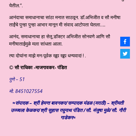
येतील.”.
आनंदाचा समाधानाचा सांठा मनात साठवून. डॉ.अभिजीत व सौ मनीषा
ताईंचे पुन्हा पुन्हा आभार मानून मी संवाद आटोपता घेतला…..
आनंद, समाधानाचा हा सेतू डॉक्टर अभिजीत सोनवणे आणि सौ
मनीषाताईमुळे मला सांधता आला.
त्या दोघांना माझे मनःपूर्वक खूप खूप धन्यवाद! ! .
© सौ राधिका -माजगावकर- पंडित
पुणे – 51
मो. 8451027554
≈संपादक – श्री हेमन्त बावनकर/
सम्पादक मंडळ (मराठी) – श्रीमती
उज्ज्वला केळकर/श्री सुहास रघुनाथ पंडित /सौ. मंजुषा मुळे/सौ. गौरी
गाडेकर≈