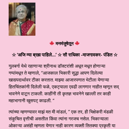
मनमंजुषेतून
☆ ‘अजि म्या ब्रह्म पाहिले…
’ ☆ सौ राधिका -माजगावकर- पंडित
☆
गुलबर्गा येथे रहाणाऱ्या श्रीनाथ डॉक्टरांशी अधून मधून होणाऱ्या
गप्पांमधून ते म्हणाले, “आजकाल भिकारी सुद्धा आपण दिलेल्या
खाद्यपदार्थावर टीका करतात. माझ्या आजारपणात भेटीला येणाऱ्या
हितचिंतकांनी दिलेली फळे, एकट्याला एवढी लागणार नाहीत म्हणून सद्
भावनेने वाटून टाकली. काहींनी ती कृतज्ञ भावनेने खाल्ली तर काही
महाभागानी खुसपट् काढली. “
त्यांच्या म्हणण्यावर माझं मत मी मांडलं, ” एक तर, ही भिक्षेकरी मंडळी
संकुचित वृत्तीची असतील किंवा त्यांना गरजच नसेल. भिकाऱ्याला
ओकाऱ्या असंही म्हणता येणार नाही कारण व्यक्ती तितक्या प्रकृती या