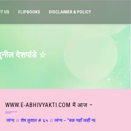
T US
FLIPBOOKS
DISCLAIMER & POLICY
ुनील देशपांडे ☆
WWW.E-ABHIVYAKTI.COM में आज –
यंग्य ☆ शेष कुशल # ६५ ☆ व्यंग्य – “बक यहाँ कहीं नहीं ठहरता…” ☆ श्री शांतिल