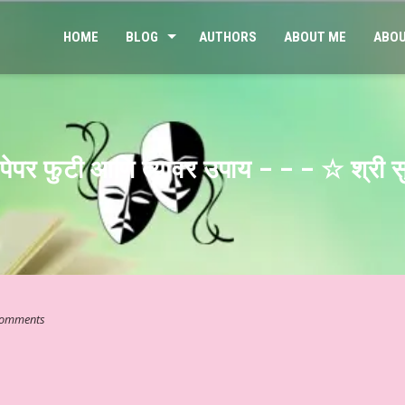
HOME
BLOG
AUTHORS
ABOUT ME
ABOU
 पेपर फुटी आणि त्यावर उपाय – – – ☆ श्री स
omments
 संवेदनात्मक साहित्य #३३३ ☆ अहं या वहम… ☆ डॉ. मुक्ता ☆ हिन्दी साहित्य – व्