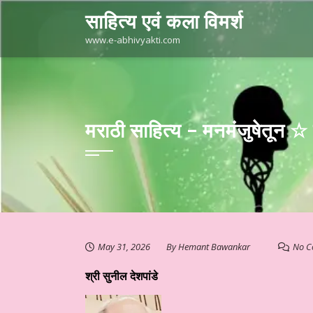
Skip
साहित्य एवं कला विमर्श
to
content
www.e-abhivyakti.com
मराठी साहित्य – मनमंजुषेतून ☆
May 31, 2026
By
Hemant Bawankar
No C
श्री सुनील देशपांडे
स्तुत है आज का साहित्य
हिन्दी साहित्य – साप्ताहिक स्तम्भ ☆ डॉ. मुक्ता का