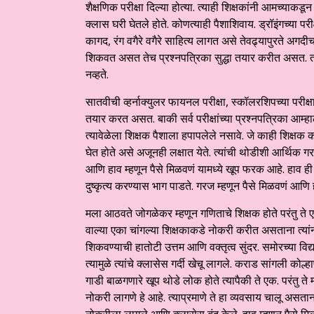
शैक्षणिक परीक्षा दिल्या होत्या. त्याही शिक्षकांनी आमच्याकडू
क्लास घरी घेतले होते. कोणत्याही पैशाशिवाय. ड्रॉइंगच्या परीक
कागद, रंग वगैरे वगैरे साहित्य लागत असे तेवढ्यापुरते अगद
शिकवत असत तेच प्रश्नपत्रिका सुद्धा तयार करीत असत. तरी 
नव्हते.
सातवीची व्हर्नाक्युलर फायनल परीक्षा, स्कॉलरशिपच्या परीक्
तयार करत असत. बाकी सर्व परीक्षांच्या प्रश्नपत्रिका आम्
त्यावेळेला शिक्षक पैशाला हपापलेले नसावे. जे काही शिक्षक 
घेत होते असे अजूनही लक्षात येते. त्यांची थोडीशी आर्थिक गर
आणि हाव म्हणून पैसे मिळवणं यामध्ये खूप फरक आहे. हाव ही क
दुष्कृत्य करण्यास भाग पाडते. गरज म्हणून पैसे मिळवणं आणि 
मला आठवते जोगळेकर म्हणून गणिताचे शिक्षक होते परंतु त
वाल्या एका चांगल्या शिक्षकाकडे नोकरी करीत असताना त्यांनी
शिकवण्याची हातोटी उत्तम आणि वक्तृत्व सुंदर. समोरच्या विद्
त्यामुळे त्यांचे क्लासेस गर्दी खेचू लागले. कराड सांगली 
गाडी बाळगणारे खूप थोडे लोक होते त्यापैकी ते एक. परंतु त
नोकरी लागणे हे आहे. त्याप्रमाणे ते हा व्यवसाय चालू असता