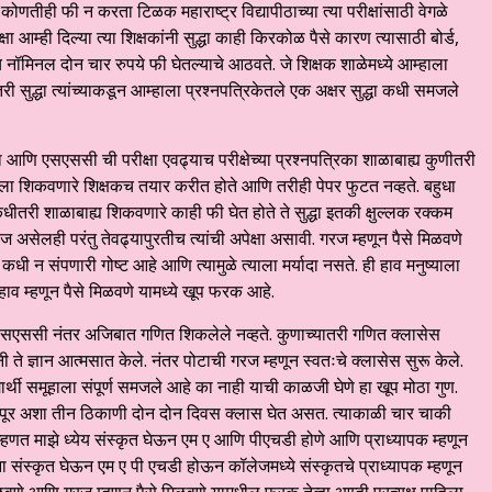
न कोणतीही फी न करता टिळक महाराष्ट्र विद्यापीठाच्या त्या परीक्षांसाठी वेगळे
्षा आम्ही दिल्या त्या शिक्षकांनी सुद्धा काही किरकोळ पैसे कारण त्यासाठी बोर्ड,
ीच नॉमिनल दोन चार रुपये फी घेतल्याचे आठवते. जे शिक्षक शाळेमध्ये आम्हाला
सुद्धा त्यांच्याकडून आम्हाला प्रश्नपत्रिकेतले एक अक्षर सुद्धा कधी समजले
षा आणि एसएससी ची परीक्षा एवढ्याच परीक्षेच्या प्रश्नपत्रिका शाळाबाह्य कुणीतरी
हाला शिकवणारे शिक्षकच तयार करीत होते आणि तरीही पेपर फुटत नव्हते. बहुधा
कधीतरी शाळाबाह्य शिकवणारे काही फी घेत होते ते सुद्धा इतकी क्षुल्लक रक्कम
ज असेलही परंतु तेवढ्यापुरतीच त्यांची अपेक्षा असावी. गरज म्हणून पैसे मिळवणे
धी न संपणारी गोष्ट आहे आणि त्यामुळे त्याला मर्यादा नसते. ही हाव मनुष्याला
हाव म्हणून पैसे मिळवणे यामध्ये खूप फरक आहे.
े एसएससी नंतर अजिबात गणित शिकलेले नव्हते. कुणाच्यातरी गणित क्लासेस
 ते ज्ञान आत्मसात केले. नंतर पोटाची गरज म्हणून स्वतःचे क्लासेस सुरू केले.
यार्थी समूहाला संपूर्ण समजले आहे का नाही याची काळजी घेणे हा खूप मोठा गुण.
कोल्हापूर अशा तीन ठिकाणी दोन दोन दिवस क्लास घेत असत. त्याकाळी चार चाकी
े म्हणत माझे ध्येय संस्कृत घेऊन एम ए आणि पीएचडी होणे आणि प्राध्यापक म्हणून
ना संस्कृत घेऊन एम ए पी एचडी होऊन कॉलेजमध्ये संस्कृतचे प्राध्यापक म्हणून