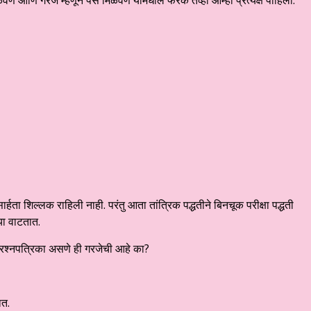
वणे आणि गरज म्हणून पैसे मिळवणे यामधील फरक तेव्हा आम्ही प्रत्यक्ष पाहिला.
्हता शिल्लक राहिली नाही. परंतु आता तांत्रिक पद्धतीने बिनचूक परीक्षा पद्धती
या वाटतात.
कच प्रश्नपत्रिका असणे ही गरजेची आहे का?
ात.