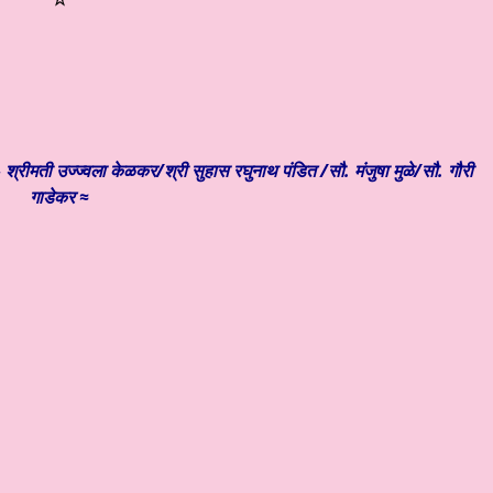
 श्रीमती उज्ज्वला केळकर/श्री सुहास रघुनाथ पंडित /सौ. मंजुषा मुळे/सौ. गौरी
गाडेकर ≈