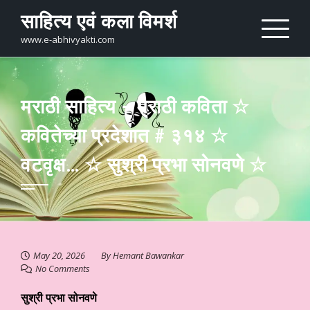
Skip
साहित्य एवं कला विमर्श
to
content
www.e-abhivyakti.com
मराठी साहित्य – मराठी कविता ☆
कवितेच्या प्रदेशात # ३१४ ☆
वटवृक्ष… ☆ सुश्री प्रभा सोनवणे ☆
May 20, 2026
By
Hemant Bawankar
No Comments
सुश्री प्रभा सोनवणे