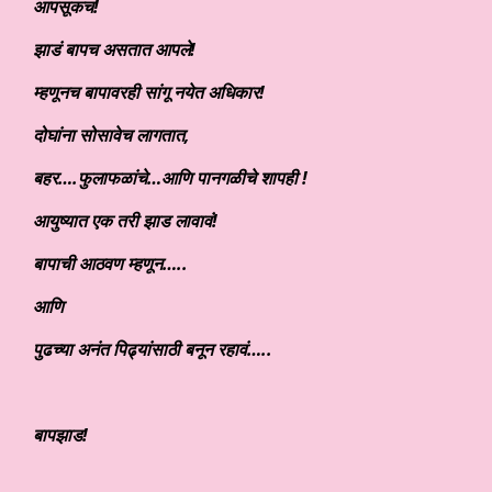
आपसूकच!
झाडं बापच असतात आपले!
म्हणूनच बापावरही सांगू नयेत अधिकार!
दोघांना सोसावेच लागतात,
बहर….फुलाफळांचे…आणि पानगळीचे शापही !
आयुष्यात एक तरी झाड लावावं!
बापाची आठवण म्हणून…..
आणि
पुढच्या अनंत पिढ्यांसाठी बनून रहावं…..
बापझाड!