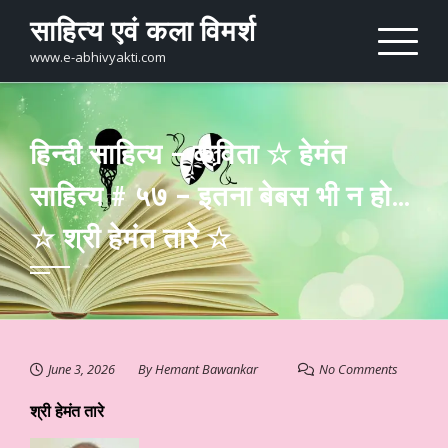
Skip
साहित्य एवं कला विमर्श
to
content
www.e-abhivyakti.com
हिन्दी साहित्य – कविता ☆ हेमंत
साहित्य # ५७ – इतना बेबस भी न हो…
☆ श्री हेमंत तारे ☆
June 3, 2026
By
Hemant Bawankar
No Comments
श्री हेमंत तारे