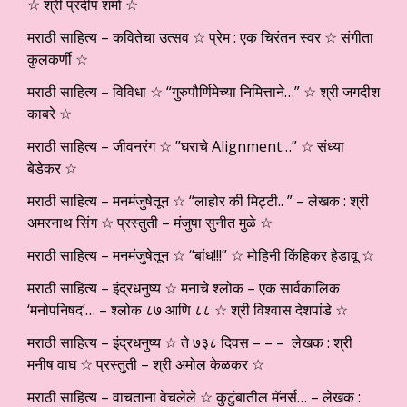
☆ श्री प्रदीप शर्मा ☆
मराठी साहित्य – कवितेचा उत्सव ☆ प्रेम : एक चिरंतन स्वर ☆ संगीता
कुलकर्णी ☆
मराठी साहित्य – विविधा ☆ “गुरुपौर्णिमेच्या निमित्ताने…” ☆ श्री जगदीश
काबरे ☆
मराठी साहित्य – जीवनरंग ☆ ”घराचे Alignment…” ☆ संध्या
बेडेकर ☆
मराठी साहित्य – मनमंजुषेतून ☆ “लाहोर की मिट्टी.. ” – लेखक : श्री
अमरनाथ सिंग ☆ प्रस्तुती – मंजुषा सुनीत मुळे ☆
मराठी साहित्य – मनमंजुषेतून ☆ “बांध!!!” ☆ मोहिनी किंहिकर हेडावू ☆
मराठी साहित्य – इंद्रधनुष्य ☆ मनाचे श्लोक – एक सार्वकालिक
‘मनोपनिषद’… – श्लोक ८७ आणि ८८ ☆ श्री विश्वास देशपांडे ☆
मराठी साहित्य – इंद्रधनुष्य ☆ ते ७३८ दिवस – – – लेखक : श्री
मनीष वाघ ☆ प्रस्तुती – श्री अमोल केळकर ☆
मराठी साहित्य – वाचताना वेचलेले ☆ कुटुंबातील मॅनर्स… – लेखक :