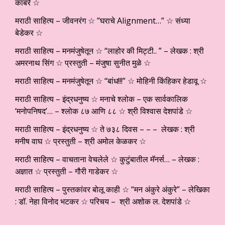
काबरे ☆
मराठी साहित्य – जीवनरंग ☆ ”घराचे Alignment…” ☆ संध्या
बेडेकर ☆
मराठी साहित्य – मनमंजुषेतून ☆ “लाहोर की मिट्टी.. ” – लेखक : श्री
अमरनाथ सिंग ☆ प्रस्तुती – मंजुषा सुनीत मुळे ☆
मराठी साहित्य – मनमंजुषेतून ☆ “बांध!!!” ☆ मोहिनी किंहिकर हेडावू ☆
मराठी साहित्य – इंद्रधनुष्य ☆ मनाचे श्लोक – एक सार्वकालिक
‘मनोपनिषद’… – श्लोक ८७ आणि ८८ ☆ श्री विश्वास देशपांडे ☆
मराठी साहित्य – इंद्रधनुष्य ☆ ते ७३८ दिवस – – – लेखक : श्री
मनीष वाघ ☆ प्रस्तुती – श्री अमोल केळकर ☆
मराठी साहित्य – वाचताना वेचलेले ☆ कुटुंबातील मॅनर्स… – लेखक :
अज्ञात ☆ प्रस्तुती – गौरी गाडेकर ☆
मराठी साहित्य – पुस्तकांवर बोलू काही ☆ “मन अंकुरे अंकुरे” – लेखिका
: डॉ. नेहा विनोद भटकर ☆ परिचय – श्री अशोक ल. देशपांडे ☆