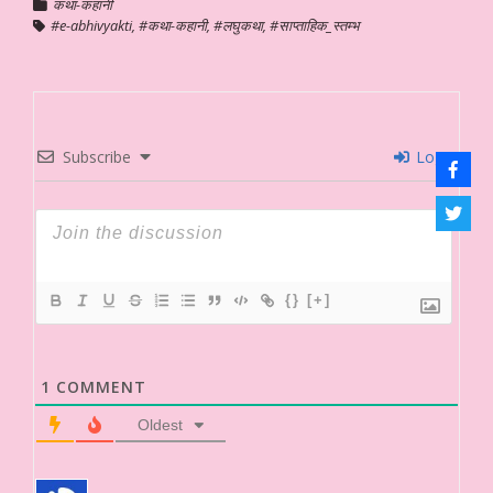
कथा-कहानी
#e-abhivyakti
,
#कथा-कहानी
,
#लघुकथा
,
#साप्ताहिक_स्तम्भ
Subscribe
Login
{}
[+]
1
COMMENT
Oldest