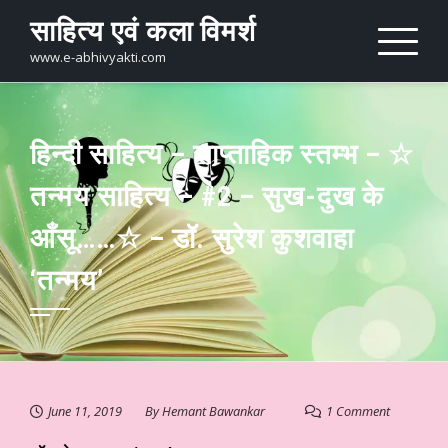
Skip
साहित्य एवं कला विमर्श
to
content
www.e-abhivyakti.com
हिन्दी साहित्य – साप्ताहिक स्तम्भ – ☆
तन्मय साहित्य – #2 – सुख-दुख के
आँसू……☆ – डॉ. सुरेश कुशवाहा
‘तन्मय’
June 11, 2019
By
Hemant Bawankar
1 Comment