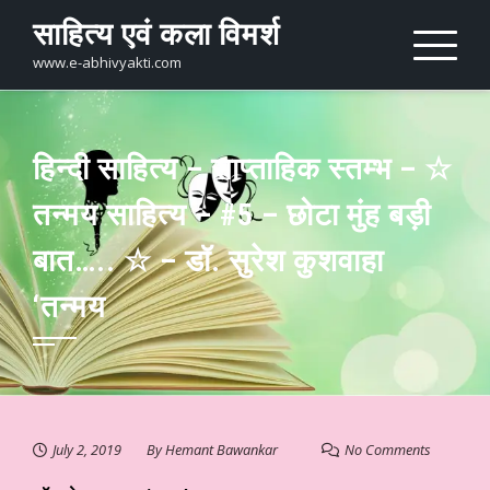
Skip
साहित्य एवं कला विमर्श
to
content
www.e-abhivyakti.com
हिन्दी साहित्य – साप्ताहिक स्तम्भ – ☆
तन्मय साहित्य – #5 – छोटा मुंह बड़ी
बात….. ☆ – डॉ. सुरेश कुशवाहा
‘तन्मय
July 2, 2019
By
Hemant Bawankar
No Comments