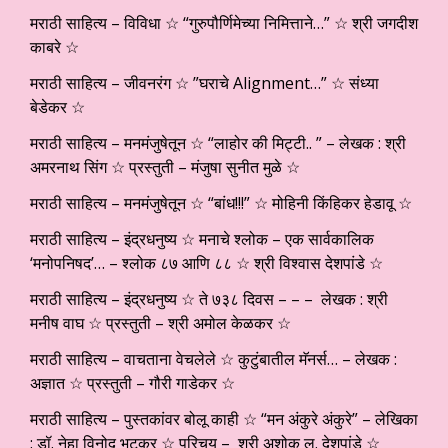
मराठी साहित्य – विविधा ☆ “गुरुपौर्णिमेच्या निमित्ताने…” ☆ श्री जगदीश
काबरे ☆
मराठी साहित्य – जीवनरंग ☆ ”घराचे Alignment…” ☆ संध्या
बेडेकर ☆
मराठी साहित्य – मनमंजुषेतून ☆ “लाहोर की मिट्टी.. ” – लेखक : श्री
अमरनाथ सिंग ☆ प्रस्तुती – मंजुषा सुनीत मुळे ☆
मराठी साहित्य – मनमंजुषेतून ☆ “बांध!!!” ☆ मोहिनी किंहिकर हेडावू ☆
मराठी साहित्य – इंद्रधनुष्य ☆ मनाचे श्लोक – एक सार्वकालिक
‘मनोपनिषद’… – श्लोक ८७ आणि ८८ ☆ श्री विश्वास देशपांडे ☆
मराठी साहित्य – इंद्रधनुष्य ☆ ते ७३८ दिवस – – – लेखक : श्री
मनीष वाघ ☆ प्रस्तुती – श्री अमोल केळकर ☆
मराठी साहित्य – वाचताना वेचलेले ☆ कुटुंबातील मॅनर्स… – लेखक :
अज्ञात ☆ प्रस्तुती – गौरी गाडेकर ☆
मराठी साहित्य – पुस्तकांवर बोलू काही ☆ “मन अंकुरे अंकुरे” – लेखिका
: डॉ. नेहा विनोद भटकर ☆ परिचय – श्री अशोक ल. देशपांडे ☆