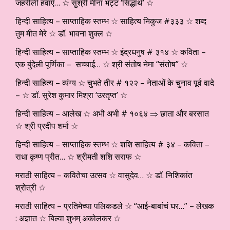
जहरीली हवाएँ… ☆ सुश्री मीना भट्ट ‘सिद्धार्थ’ ☆
हिन्दी साहित्य – साप्ताहिक स्तम्भ ☆ साहित्य निकुज #३३३ ☆ शब्द
तुम मीत मेरे ☆ डॉ. भावना शुक्ल ☆
हिन्दी साहित्य – साप्ताहिक स्तम्भ ☆ इंद्रधनुष # ३१४ ☆ कविता –
एक बुंदेली पूर्णिका – सच्चाई… ☆ श्री संतोष नेमा “संतोष” ☆
हिन्दी साहित्य – व्यंग्य ☆ चुभते तीर # १२२ – नेताओं के चुनाव पूर्व वादे
– ☆ डॉ. सुरेश कुमार मिश्रा ‘उरतृप्त’ ☆
हिन्दी साहित्य – आलेख ☆ अभी अभी # १०६४ ⇒ छाता और बरसात
☆ श्री प्रदीप शर्मा ☆
हिन्दी साहित्य – साप्ताहिक स्तम्भ ☆ शशि साहित्य # ३४ – कविता –
राधा कृष्ण प्रीत… ☆ श्रीमती शशि सराफ ☆
मराठी साहित्य – कवितेचा उत्सव ☆ वासुदेव… ☆ डाॅ. निशिकांत
श्रोत्री ☆
मराठी साहित्य – प्रतिमेच्या पलिकडले ☆ “आई-बाबांचं घर…” – लेखक
: अज्ञात ☆ बिल्वा शुभम् अकोलकर ☆