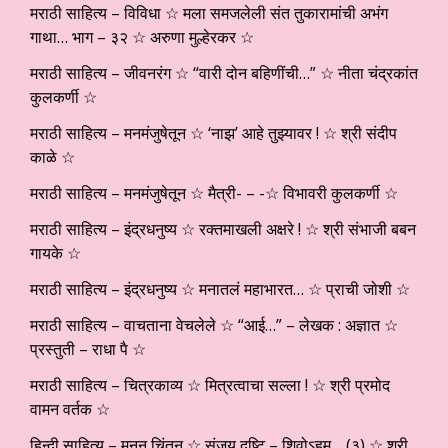
मराठी साहित्य – विविधा ☆ मला समजलेली संत तुकारामांची अभंग
गाथा… भाग – ३२ ☆ अरुणा मुल्हेरकर ☆
मराठी साहित्य – जीवनरंग ☆ “वारी दोन बहिणींची…” ☆ नीता चंद्रकांत
कुलकर्णी ☆
मराठी साहित्य – मनमंजुषेतून ☆ ‘नाझ’ आहे तुझ्यावर ! ☆ श्री संदीप
काळे ☆
मराठी साहित्य – मनमंजुषेतून ☆ मैत्री- – -☆ विभावरी कुलकर्णी ☆
मराठी साहित्य – इंद्रधनुष्य ☆ रक्तमाखली अक्षरे ! ☆ श्री संभाजी बबन
गायके ☆
मराठी साहित्य – इंद्रधनुष्य ☆ मनातलं महाभारत… ☆ प्राची जोशी ☆
मराठी साहित्य – वाचताना वेचलेले ☆ “आई…” – लेखक : अज्ञात ☆
प्रस्तुती – राधा पै ☆
मराठी साहित्य – चित्रकाव्य ☆ मित्रत्वाचा सल्ला ! ☆ श्री प्रमोद
वामन वर्तक ☆
हिन्दी साहित्य – मनन चिंतन ☆ संजय दृष्टि – शिवोऽहम्… (३) ☆ श्री