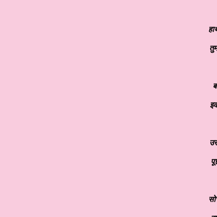
हा
तु
ब
इक
उस
पू
सो