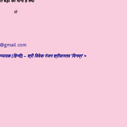
त बड़ों की मानी है क्या
☆
i@gmail. com
्पादक (हिन्दी) – श्री विवेक रंजन श्रीवास्तव ‘विनम्र’ ≈