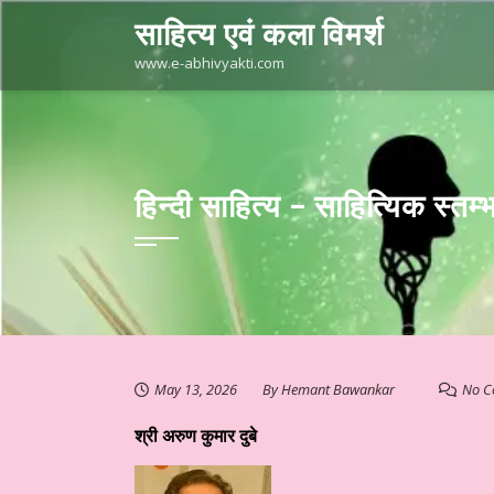
Skip
साहित्य एवं कला विमर्श
to
content
www.e-abhivyakti.com
हिन्दी साहित्य – साहित्यिक स्
May 13, 2026
By
Hemant Bawankar
No C
श्री अरुण कुमार दुबे
स्तुत है आज का साहित्य
हिन्दी साहित्य – साप्ताहिक स्तम्भ ☆ डॉ. मुक्ता क