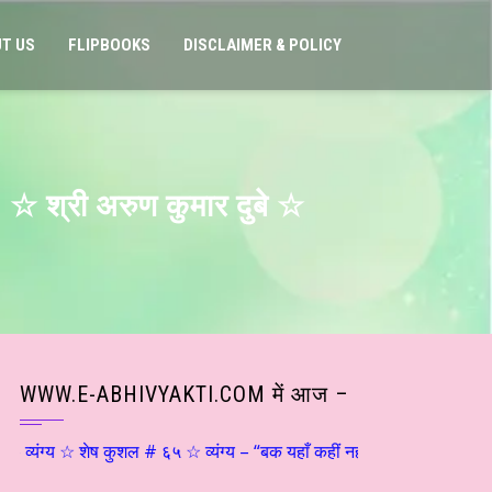
T US
FLIPBOOKS
DISCLAIMER & POLICY
? ☆ श्री अरुण कुमार दुबे ☆
WWW.E-ABHIVYAKTI.COM में आज –
्यंग्य ☆ शेष कुशल # ६५ ☆ व्यंग्य – “बक यहाँ कहीं नहीं ठहरता…” ☆ श्री शांति