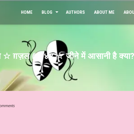
HOME
BLOG
AUTHORS
ABOUT ME
ABOU
तम्भ ☆ ग़ज़ल # १४९ ☆ जीने में आसानी है क्या
omments
ा संवेदनात्मक साहित्य #३३३ ☆ अहं या वहम… ☆ डॉ. मुक्ता ☆ हिन्दी साहित्य – व