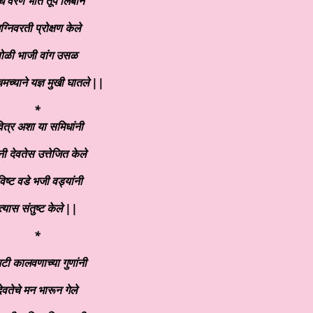
ं वरण भात तूप लिंबाने
्निवरती प्रोक्षण केले
ोळी भाजी वांग उसळ
चमच्याने यज्ञ मुखी घातले ||
*
ित्र अशा या समिधांनी
नी देवतेस उत्तेजित केले
िष्ट वडे भजी वड्यांनी
त्यास संतुष्ट केले ||
*
ी कालवणाच्या गुणांनी
ेवतेचे मन भारून गेले