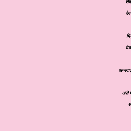
शेव
देव
पि
ढे
अन्नदात
असे 
आ