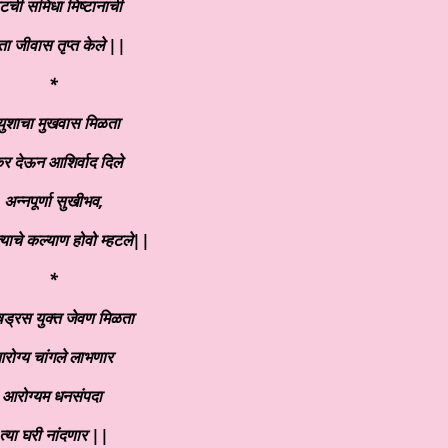
टची समिधा मिष्टानाची
ता जीवास तृप्त केले ||
*
युशाचा मुखवास मिळता
कर देऊन आशिर्वाद दिले
अन्नपूर्णा सुखीभव,
्याचे कल्याण होवो म्हटले||
*
षड्रस युक्त जेवण मिळता
रोग्य चांगले लाभणार
आरोग्यम धनसंपदा
त्या घरी नांदणार ||