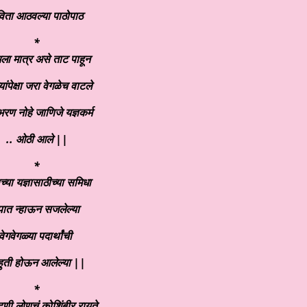
िता आठवल्या पाठोपाठ
*
ला मात्र असे ताट पाहून
ांपेक्षा जरा वेगळेच वाटले
रण नोहे जाणिजे यज्ञकर्म
.. ओठी आले ||
*
्या यज्ञासाठीच्या समिधा
पात न्हाऊन सजलेल्या
वेगवेगळ्या पदार्थांची
ुती होऊन आलेल्या ||
*
णी लोणचं कोशिंबीर रायते