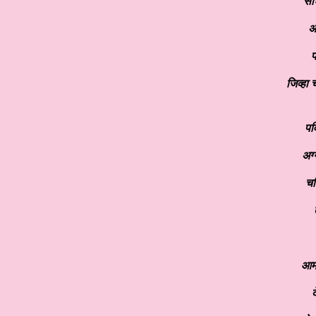
साध
अग
प
जिव्हा 
पव
अग्
चव
आमट
द