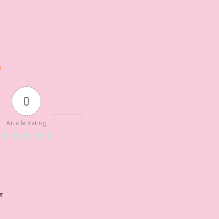
0
Article Rating
ा