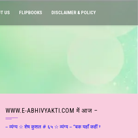
T US
FLIPBOOKS
DISCLAIMER & POLICY
WWW.E-ABHIVYAKTI.COM में आज –
्यंग्य ☆ शेष कुशल # ६५ ☆ व्यंग्य – “बक यहाँ कहीं नहीं ठहरता…” ☆ श्री शांति