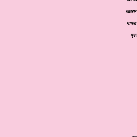
जठराग्
पापड 
प्र