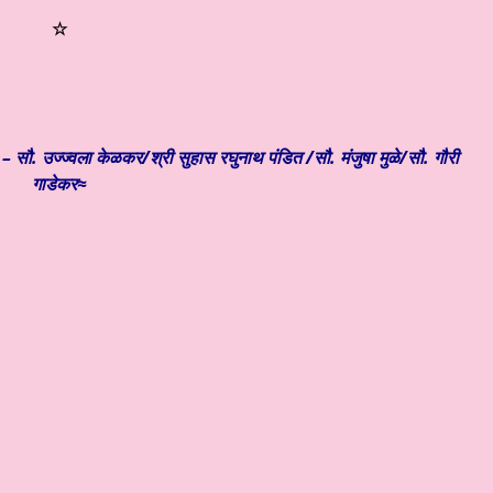
☆
– सौ. उज्ज्वला केळकर/श्री सुहास रघुनाथ पंडित /सौ. मंजुषा मुळे/सौ. गौरी
गाडेकर≈