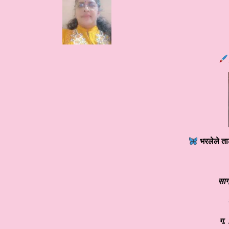
भरलेले त
साग
ग. 