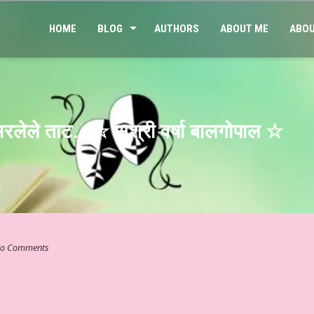
HOME
BLOG
AUTHORS
ABOUT ME
ABOU
भरलेले ताट… ☆ सुश्री वर्षा बालगोपाल ☆
o Comments
ा संवेदनात्मक साहित्य #३३३ ☆ अहं या वहम… ☆ डॉ. मुक्ता ☆ हिन्दी साहित्य – व