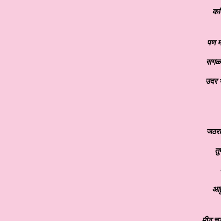
कव
पण म
सगळ्य
उदर भ
जठराच
तु
आह
मीठ चट