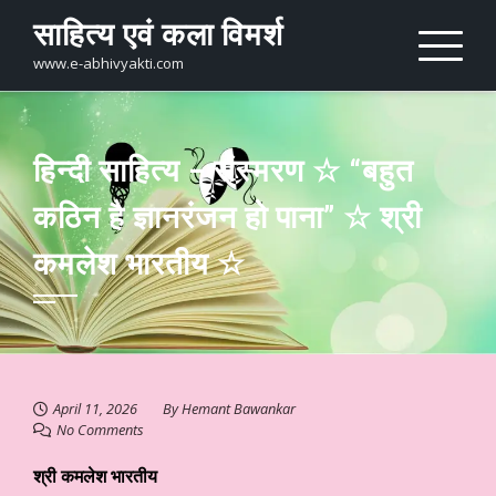
Skip
साहित्य एवं कला विमर्श
to
content
www.e-abhivyakti.com
हिन्दी साहित्य – संस्मरण ☆ “बहुत
कठिन है ज्ञानरंजन हो पाना” ☆ श्री
कमलेश भारतीय ☆
April 11, 2026
By
Hemant Bawankar
No Comments
श्री कमलेश भारतीय