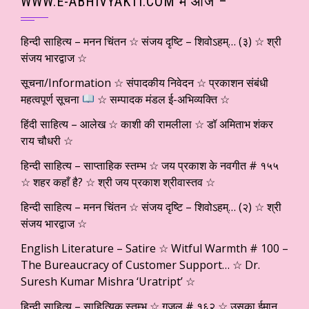
WWW.E-ABHIVYAKTI.COM में आज –
हिन्दी साहित्य – मनन चिंतन ☆ संजय दृष्टि – शिवोऽहम्… (३) ☆ श्री
संजय भारद्वाज ☆
सूचना/Information ☆ संपादकीय निवेदन ☆ प्रकाशन संबंधी
महत्वपूर्ण सूचना
☆ सम्पादक मंडल ई-अभिव्यक्ति ☆
हिंदी साहित्य – आलेख ☆ काशी की रामलीला ☆ डॉ अमिताभ शंकर
राय चौधरी ☆
हिन्दी साहित्य – साप्ताहिक स्तम्भ ☆ जय प्रकाश के नवगीत # १५५
☆ शहर कहाँ है? ☆ श्री जय प्रकाश श्रीवास्तव ☆
हिन्दी साहित्य – मनन चिंतन ☆ संजय दृष्टि – शिवोऽहम्… (२) ☆ श्री
संजय भारद्वाज ☆
English Literature – Satire ☆ Witful Warmth # 100 –
The Bureaucracy of Customer Support… ☆ Dr.
Suresh Kumar Mishra ‘Uratript’ ☆
हिन्दी साहित्य – साहित्यिक स्तम्भ ☆ ग़ज़ल # १६२ ☆ उसका ईमान