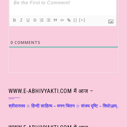
{}
[+]
0
COMMENTS
WWW.E-ABHIVYAKTI.COM में आज –
ीवास्तव ☆ हिन्दी साहित्य – मनन चिंतन ☆ संजय दृष्टि – शिवोऽहम्… (२) ☆ श्