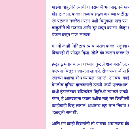
माझ्या चाहूलीने त्याची गानसमाधी भंग पावू नये
मोह टाळला. फक्त एकदाच हळूच दाराच्या फटीतू
रंग पटकन नजरेत भरला. पक्षी चिमुकला खरा पण सौ
चाहुलीने तो उडाला आणि दूर लपून बसला. जेव्हा म
येऊन बसून गाऊ लागला.
मग मी काही मिनिटांचं त्यांचं असणं फक्त अनुभवा
विचारही मी सोडून दिला. डोळे बंद करून फक्त ऐकत
हळूहळू मनातच त्या गाण्यात कुठले शब्द बसतील, त
कल्पना चित्रं रंगवायला लागले. रोज पंधरा-वीस 
रंगाच्या पक्षांचा शोध घ्यायला लागले‌. उगाचच, क
वेगळीच दुनिया दाखवणारी ठरली. कधी प्रत्यक्षात 
कधी इंटरनेटवर बघितलेले व्हिडिओ त्यातले सगळे 
गंमत, हे आठवताना फक्त पक्षीच नव्हे तर कितीतरी
काहीबाही दिसू लागलं. अर्थातच खूप छान निवांत
‘हळदुली समाधी’.
आणि मग काही दिवसांनी तो यायचा अचानकच बंद 