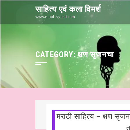
Skip
साहित्य एवं कला विमर्श
to
content
www.e-abhivyakti.com
CATEGORY:
क्षण सृजनचा
मराठी साहित्य – क्षण सृ
ित्य
हिन्दी साहित्य – कथा कहानी ☆ लघुकथा – “खोया हुआ कुछ…” ☆ श्री कमले
त