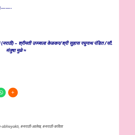
काय——-
(मराठी) – श्रीमती उज्ज्वला केळकर/श्री सुहास रघुनाथ पंडित /सौ.
मंजुषा मुळे ≈
-abhivyakti
,
#मराठी-आलेख
,
#मराठी-कविता