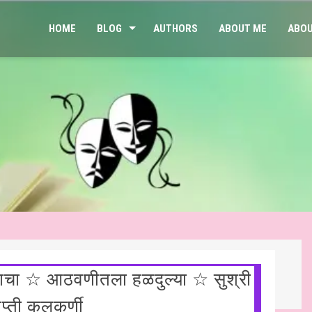
HOME
BLOG
AUTHORS
ABOUT ME
ABOU
जनाचा ☆ आठवणीतला हळदुल्या ☆ सुश्री
श भारतीय ☆ हिन्दी साहित्य – आलेख ☆ जेन जी संतान और मानसिक स्वास्थ्य: बढ़त
ृप्ती कुलकर्णी