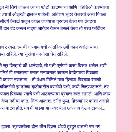
 म्हणून मी तिथं जाऊन त्याचा फोटो काढण्याचा आणि व्हिडिओ करण्याचा
न त्याची ओझरती झलक पाहिली. अतिशय सुंदर तेजस्वी असा पिवळा
ंदर्य केवढं! अजून जवळ जाण्याचा प्रयत्न केला पण तेवढ्या
ी दार बंद करून माझ्या जागेवर येऊन बसले तेव्हा तो परत फांदीवर
यचं ठरवलं. त्याची गाण्यामागची आंतरिक उर्मी काय असेल याचा
 राहिले. त्या सुरांचा कानोसा घेत राहिले.
े सूर विरहाचे की आनंदाचे, तो पक्षी पूर्णपणे कसा दिसत असेल अशी
मिनिटं मी मनातल्या मनात रानावनात जाऊन वेगवेगळ्या पिवळ्या
ाही कारण नसताना‌… ती पंधरा मिनिटं मला हिरव्या-पिवळ्या रंगाची
बघितलेले झाडांच्या दाटीवाटीत बसलेले पक्षी, कधी चित्रपटातले, तर
फक्त पिवळ्या रंगाचे पक्षी आठवण्याचा प्रयत्न करू लागले. आणि काय
 वेळा नदीचा काठ, निळं आकाश, रंगीत फुलं, हिरव्यागार फांद्या असंही
 असं वाटत होतं. मग मी माझ्या या अवस्थेला एक नाव देऊन टाकलं…
झाला. सुरुवातीला दोन-तीन दिवस थोडी हूरहूर वाटली पण मग