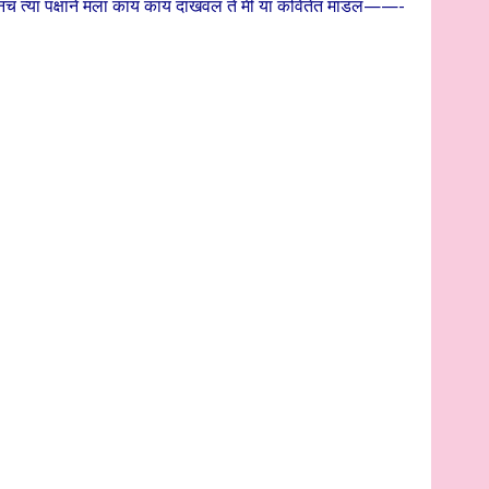
च त्या पक्षाने मला काय काय दाखवलं ते मी या कवितेत मांडलं——-