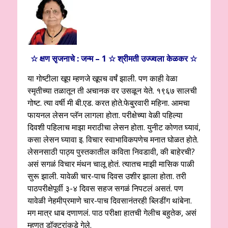
☆ क्षण सृजनाचे : जन्म – 1 ☆
श्रीमती उज्ज्वला केळकर
☆
या गोष्टीला खूप म्हणजे खूपच वर्षं झाली. पण काही वेळा
स्मृतीच्या तळातून ती अचानक वर उसळून येते. १९६७ सालची
गोष्ट. त्या वर्षी मी बी.एड. करत होते.फेबु्रवारी महिना. आमचा
फायनल लेसन प्लॅन लागला होता. परीक्षेच्या वेळी पहिल्या
दिवशी पहिलाच माझा मराठीचा लेसन होता. युनीट कोणत घ्यावं,
कसा लेसन घ्यावा इ. विचार स्वाभाविकपणेच मनात घोळत होते.
लेसनसाठी पाठ्य पुस्तकातील कविता निवडावी, की बाहेरची?
असं सगळं विचार मंथन चालू होतं. त्यातच माझी मासिक पाळी
सुरू झाली. यावेळी चार-पाच दिवस उशीर झाला होता. तरी
पाठपरीक्षेपूर्वी ३-४ दिवस सहज सगळं निपटलं असतं. पण
यावेळी नेहमीप्रमाणे चार-पाच दिवसानंतरही ब्लिडींग थांबेना.
मग मात्र धाब दणाणलं. पाठ परीक्षा हातची गेलीच बहुतेक, असं
म्हणत डॉक्टरांकडे गेले.