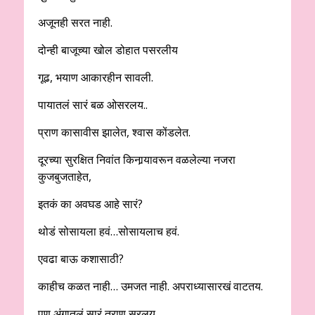
अजूनही सरत नाही.
दोन्ही बाजूच्या खोल डोहात पसरलीय
गूढ, भयाण आकारहीन सावली.
पायातलं सारं बळ ओसरलय..
प्राण कासावीस झालेत, श्वास कोंडलेत.
दूरच्या सुरक्षित निवांत किनार्‍यावरून वळलेल्या नजरा
कुजबुजताहेत,
इतकं का अवघड आहे सारं?
थोडं सोसायला हवं…सोसायलाच हवं.
एवढा बाऊ कशासाठी?
काहीच कळत नाही… उमजत नाही. अपराध्यासारखं वाटतय.
पण अंगातलं सारं त्राण सरलय.