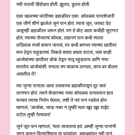
नवी पालवी हिंदोळत होती. झुलत, डुलत होती.
एका खालच्या फांदीच्या डहाळीवर एका कोवळ्या पानाशेजारी
एक जीर्ण शीर्ण झालेलं जुनं पान होतं. त्याचं जून, जरबट देठ
अजूनही डहाळीला धरून होतं. पण ते बोट आता कधीही सुटणार
होतं. त्याच्या शेजारचं कोवळ, लहानगं पान कधी त्याला
लडिवाळ स्पर्श करून जायचं, तर कधी क्षणभर त्याच्या छातीवर
मान ठेवून पाहुडायचं. तिकडे बघता बघता वाटलं, जसं काही
आजोबांच्या छातीवर डोकं ठेवून नातू पहुडलाय आणि गप्पा
मारतोय आजोबांशी. मनाला मग चाळाच लागला, काय बर बोलत
असतील ते?
त्या जुन्या पानाला आता लवकरच डहाळीपासून दूर जावं
लागणार होतं. त्याने शेजारच्या नव्या कोवळ्या पानावरून हात
फरवत त्याचा निरोप घेतला, तशी ते नवं पान रडवेलं होत
म्हणालं, ‘आजोबा, जाऊ नका नं तुम्ही! मला खूप खूप वाईट
वाटेल तुम्ही गेल्यावर!’
जुनं जून पान म्हणालं, ‘मला जायलाच हवं. आम्ही जुन्या पानांनी
जागा करून दिल्याशिवाय या फांद्यांवर, डहाळ्यांवर नवी पानं,