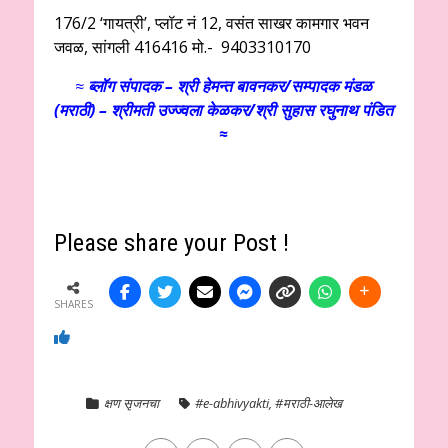
176/2 ‘गायत्री’, प्लॉट नं 12, वसंत साखर कामगार भवन
जवळ, सांगली 416416 मो.- 9403310170
≈
ब्लॉग संपादक – श्री हेमन्त बावनकर/
सम्पादक मंडळ
(मराठी) – श्रीमती उज्ज्वला केळकर/श्री सुहास रघुनाथ पंडित
≈
Please share your Post !
SHARES
क्षण सृजनचा
#e-abhivyakti
,
#मराठी-आलेख