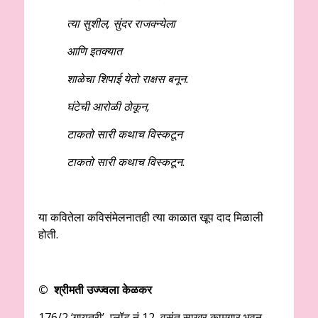
त्या सुशील
, सुंदर राजक्न्येला
आणि इतक्यात
शाळेचा शिपाई येतो राक्षस बनून.
घंटेची आरोळी ठोकून
,
टाकतो सारी कथाच विस्कटून
टाकतो सारी कथाच विस्कटून.
या कवितेला कविसंमेलनातही त्या काळात खूप दाद मिळाली
होती.
© श्रीमती उज्ज्वला केळकर
176/2 ‘गायत्री’, प्लॉट नं 12, वसंत साखर कामगार भवन