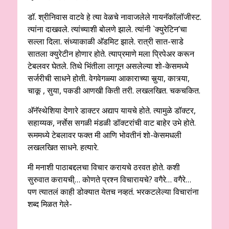
डॉ. श्रीनिवास वाटवे हे त्या वेळचे नावाजलेले गायनॅकॉलॉजीस्ट.
त्यांना दाखवले. त्यांच्याशी बोलणे झाले. त्यांनी `क्युरेटिन’चा
सल्ला दिला. संध्याकाळी अ‍ॅडमिट झाले. रात्री सात-साडे
सातला क्युरेटीन होणार होते. त्याप्रमाणे मला प्रिपेअर करून
टेबलवर घेतले. तिथे भिंतीला लागून असलेल्या शो-केसमध्ये
सर्जरीची साधने होती. वेगवेगळ्या आकाराच्या सुर्‍या, कात्र्या,
चाकू , सुया, पकडी आणखी किती तरी. लखलखित. चकचकित.
अ‍ॅनॅस्थेशिया देणारे डाक्टर अद्याप यायचे होते. त्यामुळे डॉक्टर,
सहाय्यक, नर्सेस सगळी मंडळी डॉक्टरांची वाट बाहेर उभे होते.
रूममध्ये टेबलावर फक्त मी आणि भोवतीनं शो-केसमधली
लखलखित साधने. हत्यारे.
मी मनाशी पाठाबद्दलचा विचार करायचे ठरवत होते. कशी
सुरुवात करायची्… कोणते प्रश्न विचारायचे? वगैरे… वगैरे…
पण त्यातलं काही डोक्यात येतच नव्हतं. भरकटलेल्या विचारांना
शब्द मिळत गेले-