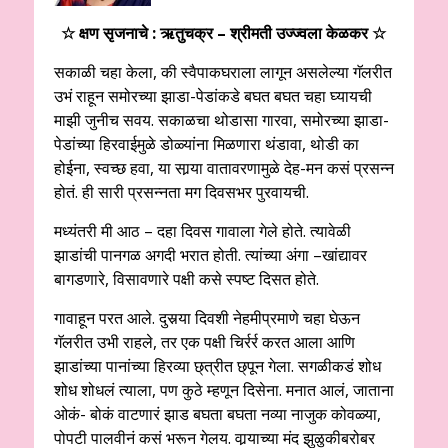
☆ क्षण सृजनाचे : ऋतुचक्र –
श्रीमती उज्ज्वला केळकर
☆
सकाळी चहा केला, की स्वैपाकघराला लागून असलेल्या गॅलरीत
उभं राहून समोरच्या झाडा-पेडांकडे बघत बघत चहा घ्यायची
माझी जुनीच सवय. सकाळचा थोडासा गारवा, समोरच्या झाडा-
पेडांच्या हिरवाईमुळे डोळ्यांना मिळणारा थंडावा, थोडी का
होईना, स्वच्छ हवा, या सार्‍या वातावरणामुळे देह-मन कसं प्रसन्न
होतं. ही सारी प्रसन्नता मग दिवसभर पुरवायची.
मध्यंतरी मी आठ – दहा दिवस गावाला गेले होते. त्यावेळी
झाडांची पानगळ अगदी भरात होती. त्यांच्या अंगा –खांद्यावर
बागडणारे, विसावणारे पक्षी कसे स्पष्ट दिसत होते.
गावाहून परत आले. दुसर्‍या दिवशी नेहमीप्रमाणे चहा घेऊन
गॅलरीत उभी राहले, तर एक पक्षी चिर्रर्र करत आला आणि
झाडांच्या पानांच्या हिरव्या छ्त्रीत छ्पून गेला. सगळीकडं शोध
शोध शोधलं त्याला, पण कुठे म्हणून दिसेना. मनात आलं, जाताना
ओकं- बोकं वाटणारं झाड बघता बघता नव्या नाजुक कोवळ्या,
पोपटी पालवीनं कसं भरून गेलय. वार्‍याच्या मंद झुळुकीबरोबर