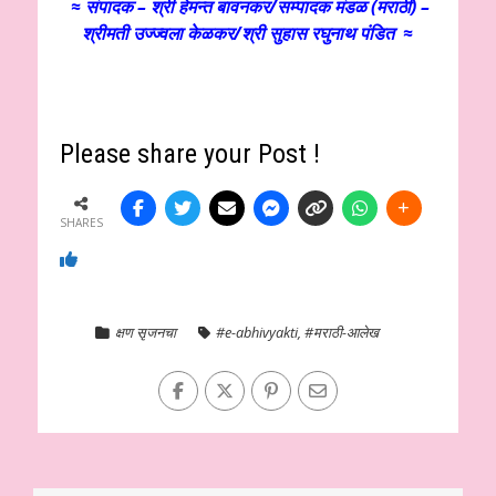
≈ संपादक – श्री हेमन्त बावनकर/
सम्पादक मंडळ (मराठी) –
श्रीमती उज्ज्वला केळकर/श्री सुहास रघुनाथ पंडित ≈
Please share your Post !
SHARES
क्षण सृजनचा
#e-abhivyakti
,
#मराठी-आलेख