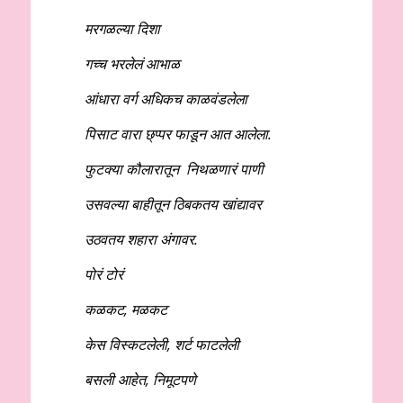
मरगळल्या दिशा
गच्च भरलेलं आभाळ
आंधारा वर्ग अधिकच काळवंडलेला
पिसाट वारा छ्प्पर फाडून आत आलेला.
फुटक्या कौलारातून निथळणारं पाणी
उसवल्या बाहीतून ठिबकतय खांद्यावर
उठवतय शहारा अंगावर.
पोरं टोरं
कळकट
, मळकट
केस विस्कटलेली
, शर्ट फाटलेली
बसली आहेत
, निमूटपणे