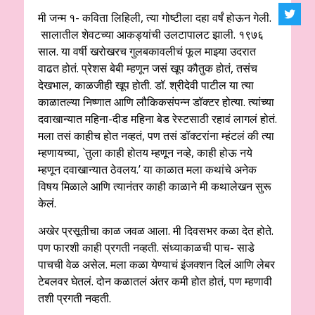
मी जन्म १- कविता लिहिली, त्या गोष्टीला दहा वर्षं होऊन गेली.
सालातील शेवटच्या आकड्यांची उलटापालट झाली. १९७६
साल. या वर्षी खरोखरच गुलबकावलीचं फूल माझ्या उदरात
वाढत होतं. प्रेशस बेबी म्हणून जसं खूप कौतुक होतं, तसंच
देखभाल, काळजीही खूप होती. डॉ. श्रीदेवी पाटील या त्या
काळातल्या निष्णात आणि लौकिकसंपन्न डॉक्टर होत्या. त्यांच्या
दवाखान्यात महिना-दीड महिना बेड रेस्टसाठी रहावं लागलं होतं.
मला तसं काहीच होत नव्हतं, पण तसं डॉक्टरांना म्हंटलं की त्या
म्हणायच्या, `तुला काही होतय म्हणून नव्हे, काही होऊ नये
म्हणून दवाखान्यात ठेवलय.’ या काळात मला कथांचे अनेक
विषय मिळाले आणि त्यानंतर काही काळाने मी कथालेखन सुरू
केलं.
अखेर प्रसूतीचा काळ जवळ आला. मी दिवसभर कळा देत होते.
पण फारशी काही प्रगती नव्हती. संध्याकाळची पाच- साडे
पाचची वेळ असेल. मला कळा येण्याचं इंजक्शन दिलं आणि लेबर
टेबलवर घेतलं. दोन कळातलं अंतर कमी होत होतं, पण म्हणावी
तशी प्रगती नव्हती.