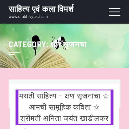
Skip
साहित्य एवं कला विमर्श
to
content
www.e-abhivyakti.com
CATEGORY:
क्षण सृजनचा
मराठी साहित्य – क्षण सृजनाचा ☆
आमची सामूहिक कविता ☆
श्रीमती अनिता जयंत खाडीलकर