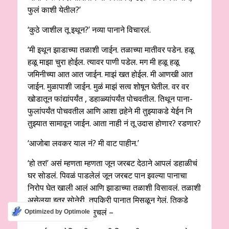
फुलं काशी येतील?’
‘कुठे जाशील तू इथून?’ नव्या पानाने विचारलं.
‘मी इथून झाडाच्या तळाशी जाईन. तळाच्या मातीवर पडेन. हळू
हळू माझा चुरा होईल. त्यावर पाणी पडेल. मग मी हळू हळू
जमिनीच्या आत आत जाईन. माझं खत होईल. मी आणखी आत
जाईन. मुळापाशी जाईन. मुळं माझं सत्व शोषून घेतील. वर वर
खोडातून फांद्यांपर्यंत , डहाळ्यांपर्यंत पोचवतील. तिथून पाना-
फुलांपर्यंत पोचवतील आणि आशा तर्‍हेने मी तुझ्याकडे येईन नि
तुझ्यात सामावून जाईन. आता नाही नं तू उदास होणार? रडणार?
‘आजोबा लवकर याल नं? मी वाट पाहीन.’
‘हो तर!’ असं म्हणता म्हणता जून जरबट देठाने आपलं डहाळीचं
घर सोडलं. पिवळं पाडलेलं जून जरबट पान इवल्या पानाचा
निरोप घेत खाली आलं आणि झाडाच्या तळाशी विसावलं. तळाशी
असेलया इतर सोनेरी, तपकिरी पानात मिसळून गेलं. तिकडे
पाहता पाहता एकदमच सुचलं –
Optimized by Optimole