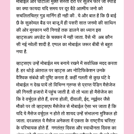
मोबाईल और घोटाला मुक्त सस्ती दरो पर सुलभ फोर जी स्पीड
का क्या फायदा यदि समय पर दूर बैठे आत्मीय जनो को
सचलितचित्र गुड मार्निग ही नही की . ये और बात है कि छै बाई
छै के सुकोमल बैड पर बाजू में ही पसरी सात जनमो की साथिन
की ओर मुस्कान भरी निगाहें तक डालने का ध्यान इस
व्हाट्सअप अपडेट के चक्कर में नही जाता. वैसे भी अब कौन
सी नई नवेली शादी है. एप्पल का मोबाईल जरूर बीबी से बहुत
नया है.
व्हाट्सएप उन्हें मोबाईल मय बनाये रखने में सर्वाधिक मदद करता
है. हर थोड़े अंतराल पर व्हाट्स अप नोटिफिकेशन उनके
वैश्विक संबंधो की पुष्टि करता है. कहीं गलती से कुछ घंटे वे
मोबाईल न देख पायें तो विभिन्न ग्रुप्स से प्राप्त पेंडिग मैसेजेज
की गिनती हजारो में पहुंच जाती है. वो तो भला हो मैसेजेज का
कि वे वर्चुएल होते हैं, वरना होली, दीवाली, ईद, न्यूईयर जैसे
मौको पर तो व्हाट्सएप मैसेजेज से मोबाईल ऐसा भर जाता है कि
यदि ये मैसेज वर्चुएल न होते तो शायद उन्हें संभालना मुश्किल हो
जाता. दरअसल ये मैसेज अनेकता में एकता के राष्ट्रीय चरित्र
के परिचायक होते हैं. गणतंत्र दिवस और स्वाधीनता दिवस का