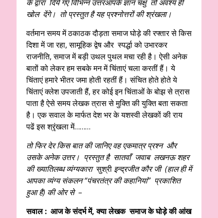
के द्वारा दिये गए विभिन्न उत्तरआपके ज्ञान चक्षु तो अवश्य ही
खोल देंगे। तो प्रस्तुत है यह प्रश्नोत्तरों की श्रंखला।
वर्तमान समय में ठकाठक दौड़ता समाज घोड़े की रफ्तार से किस
दिशा में जा रहा, सामूहिक द्वेष और स्पर्द्धा को उभारकर
राजनीति, समाज में बड़ी उथल पुथल मचा रही है। ऐसी अनेक
बातों को लेकर हम सबके मन में चिंताएं चला करतीं हैं। ये
चिंताएं हमारे भीतर जमा होती रहतीं हैं। संचित होते होते ये
चिंताएं क्लेश उपजाती हैं, हर कोई इन चिंताओं के बोझ से त्रास
पाता है ऐसे समय लेखक त्रास से मुक्ति की युक्ति बता सकता
है। एक सवाल के मार्फत देश भर के यशस्वी लेखकों की राय
पढें इस श्रृंखला में………
तो फिर देर किस बात की जानिए वह एकमात्र प्रश्न और
उसके अनेक उत्तर। प्रस्तुत है सातवाँ जवाब लखनऊ शहर
की ख्यातिलब्ध व्यंग्यकारा
सुश्री
इन्द्रजीत कौर जी (हाल ही में
आपका व्यंग्य संकलन “पंचरतंत्र की कहानियां” प्रकाशित
हुआ है) की ओर से –
सवाल : आज के संदर्भ में, क्या लेखक समाज के घोड़े की आंख