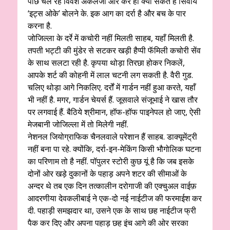
पीछे चल रहे विवश अंकलजी और कर ही क्या सकते हैं सिवाय
‘इट्स ओके’ बोलने के. इक आग का दर्रा है और बच के पार
करना है.
जोजिल्ला के दर्रे में कचोरी नहीं मिलती साहब, यहाँ मिलती है.
तपती भट्टी की मुंडेर से सटकर खड़ी हैप्पी फॅमिली कचोरी सेंव
के साथ सलटा रही है. कृपया थोड़ा तिरछा होकर निकलें,
आपके शर्ट की कोहनी में लाल चटनी लग सकती है. वैरी गुड.
चलिए थोड़ा आगे निकलिए. दर्रों में गार्डन नहीं हुआ करते, यहाँ
भी नहीं है. मगर, गार्डन चेयर्स हैं. जूसवाले संजूभाई ने खास तौर
पर लगवाई हैं. बैठिये श्रीमान, हॉफ-हॉफ पाइनेपल हो जाए, ऐसी
मेजबानी जोजिल्ला में तो मिलेगी नहीं.
नेशनल जियोग्राफिक चैनलवाले परेशान हैं साहब. डाक्यूमेंट्री
नहीं बना पा रहे. क्योंकि, दर्रा-इन-मेकिंग किसी भौगोलिक घटना
का परिणाम तो है नहीं. पॉपुलर स्टोरी कुछ यूं है कि जब इसके
दोनों ओर खड़े दुकानों के पहाड़ अपने शटर की सीमाओं के
अन्दर थे तब एक दिन तत्कालीन दरोगाजी की एक्चुअल वाईफ़
आदरणीया देवकलीबाई ने एक-दो नई नाईटीज की फरमाईश कर
दी. पहाड़ी समझदार था, उसने एक के साथ छह नाईटीज फ्री
पैक कर दिए और अपना पहाड़ छह इंच आगे की ओर सरका