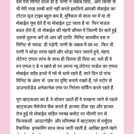
दस पैसे मिनिट वाला ही है. पत्नी ने जबाब दिया, आप किसी से
भी मेरी तरह लम्बी बातें नहीं करते इसलिये आपकी मोबाईल का
टोटल यूज टाइम बहुत कम है, मुश्किल से साल भर में या तो
मोबाईल गुमा देते हैं या मोबाईल टूट जाता है या फिर माडल
बदल लेते हैं, तो मोबाईल की मंहगी कीमत में जितनी देर बातें हुई
उससे तुलना करें तो आप की प्रति मिनिट बातचीत दस रु
मिनिट से ज्यादा ही पड़ेगी. पत्नी के जबाब में दम था . फिर भी
पत्नी ने थोड़ा तरस खाते और थोड़ा प्यार जताते हुये, मंहगा
लेटेस्ट एप्पल लांच के साथ ही दिलवा ही दिया था. भले ही वे
वन एप्पल ए डे न खाते हो पर अपना न्यू लेटेस्ट माडेल का एप्पल
मोबाईल सदैव हाथो में गर्व से थामे रहते हैं, सारे दिन दो पांच
मिनिट के अंतर से उस पर दृष्टि बनाये रखते हैं, प्ले स्टोर से
डाउनलोडेड अनेकानेक एप्स पर निरंतर सर्फिंग करते रहते हैं.
युग व्हाट्सअप का है. वे सोकर उठते ही वे पाखाना जाने से पहले
व्हाट्सअप मैसेजेज चैक करते हैं. हाजमा ठीक रहा और हाजत
तेज हुई तो मोबाईल सहित स्वच्छ कमोट पर भीतरी तन से
फिजकली आउटगोईंग और मस्तिष्क में व्हाट्सएप से वर्चुएल
वैचारिक इनकमिंग साथ साथ जारी रहती है. आखिर इतने मंहगे