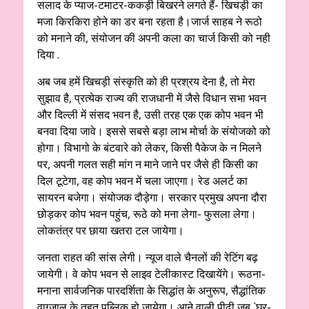
सलाद के प्याज-टमाटर-ककड़ी बिखरने लगते हैं- खिचड़ी का
मजा किरकिरा होने का डर बना रहता है।जार्ज साहब ने रूठो
को मनाने की, संयोजन की अपनी कला का चार्ज किसी को नही
दिया .
अब जब हमें खिचड़ी संस्कृति को ही प्रश्रय देना है, तो मेरा
सुझाव है, प्रत्येक राज्य की राजधानी में जैसे विधान सभा भवन
और दिल्ली में संसद भवन है, उसी तरह एक एक कोप भवन भी
बनवा दिया जावे। इससे सबसे बड़ा लाभ मोर्चा के संयोजको को
होगा। विभागो के बंटवारे को लेकर, किसी पैकेज के न मिलने
पर, अपनी गलत सही मांग न माने जाने पर जैसे ही किसी का
दिल टूटेगा, वह कोप भवन में चला जाएगा। रेड अलर्ट का
सायरन बजेगा। संयोजक दौड़ेगा। सरकार प्रमुख अपना दौरा
छोड़कर कोप भवन पहुंच, रूठे को मना लेगा- फुसला लेगा।
लोकतंत्र पर छाया खतरा टल जायेगा।
जनता राहत की सांस लेगी। न्यूज वाले चैनलों की रेटिंग बढ़
जायेगी। वे कोप भवन से लाइव टेलीकास्ट दिखायेंगे। रूठना-
मनाना सार्वजनिक पारदर्शिता के सिद्धांत के अनुरूप, सैद्धांतिक
वाग्जाल के तहत पब्लिक हो जायेगा। आने वाली पीढ़ी जब `घर-