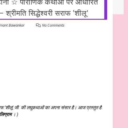
कहानी ☆ पौराणिक कथाओं पर आधारित
३३३ ☆ अहं या वहम… ☆ डॉ. मुक्ता ☆ हिन्दी साहित्य – व्यंग्य ☆ शेष कुशल # ६५ 
्रीमति सिद्धेश्वरी सराफ ‘शीलू’
mant Bawankar
No Comments
सराफ ‘शीलू’ जी की लघुकथाओं का अपना संसार है। आज प्रस्तुत है
लिग्राम
। )