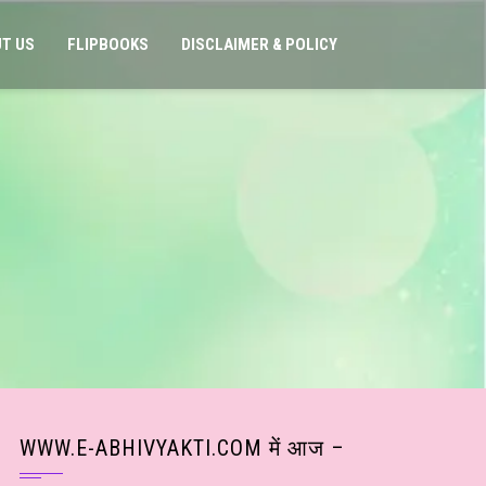
T US
FLIPBOOKS
DISCLAIMER & POLICY
WWW.E-ABHIVYAKTI.COM में आज –