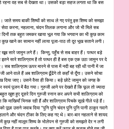
े रहना वह सब से देखता था। उसको बड़ा सहज लगता था कि बस
 गए। जाते समय बाकी शिष्यों को साथ ले गए परंतु इस शिष्य को समझा
ी सेवा करना, नहलाना, चंदन तिलक लगाना और जो भी मिले सब
या दो दिनों तक बहुत जमकर खाया भूल गया कि भगवान का भी कुछ काम
 कुछ खाने का सामान नहीं लाया पूजा-पाठ तो दूर भूख सताने लगी।
ब सारे जामुन लगे हैं। किन्तु, पहुँच से सब बाहर हैं। पत्थर बड़े
 इतने सारे शालिग्राम है तो पत्थर ही है बस एक एक उठा जामुन पर दे
। सब शालिग्राम ऊपर मारने से पास में नदी बह रही थी पानी में जा
 आने वाले हैं अब शालिग्राम ढूँढेंगे तो कहाँ से दूँगा। उसने सोचा
रख दिया जाए। उसने वैसा ही किया। बड़े छोटे जामुन को जगह के
्वयं पूजन में बैठ गया। गुरुजी आने पर देखते हैं कि फूल तो ज्यादा
ै। बहुत खुश हुए दूसरे दिन गुरुजी स्नान कर अपने सभी शालिग्राम को
 कि माखियाँ भिनक रही हैं और शालिग्राम पिचके सूखे गीले पड़े हैं।
को पूछा उसने जवाब दिया “पुनि पुनि चंदन पुनि पुनि पानी ठाकुर गवागे
नहलाने और चंदन टीका के लिए कह गए थे। बार-बार नहलाने से शायद
ं कुछ नहीं मालूम शिष्य के भोलेपन से गुरुजी को समझते देर न लगी
दिया है पूजा पाठ करके। पर क्या करें ऊपर से कड़क होते गुरु जी