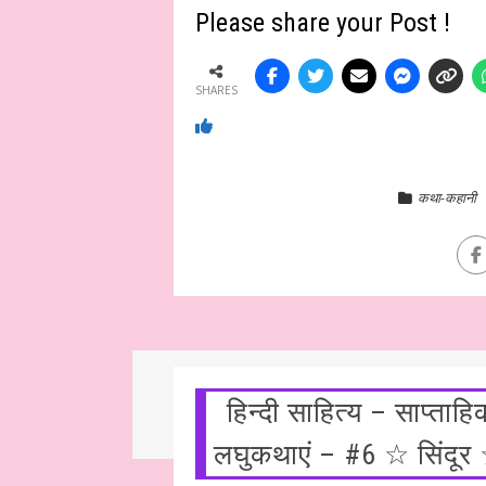
Please share your Post !
SHARES
कथा-कहानी
हिन्दी साहित्य – साप्ता
लघुकथाएं – #6 ☆ सिंदूर 