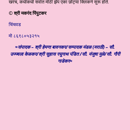
खरंच, कधीकधी सर्वात मोठी झेप एका छोट्या क्लिकने सुरू होते.
© श्री मकरंद पिंपुटकर
चिंचवड
मो ८६९८०५३२१५
≈संपादक – श्री हेमन्त बावनकर/
सम्पादक मंडळ (मराठी) – सौ.
उज्ज्वला केळकर/श्री सुहास रघुनाथ पंडित /सौ. मंजुषा मुळे/सौ. गौरी
गाडेकर≈