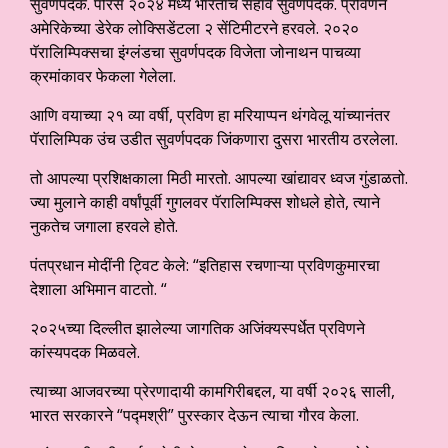
सुवर्णपदक. पॅरिस २०२४ मध्ये भारताचे सहावे सुवर्णपदक. प्रविणने
अमेरिकेच्या डेरेक लोक्सिडेंटला २ सेंटिमीटरने हरवले. २०२०
पॅरालिम्पिक्सचा इंग्लंडचा सुवर्णपदक विजेता जोनाथन पाचव्या
क्रमांकावर फेकला गेलेला.
आणि वयाच्या २१ व्या वर्षी, प्रविण हा मरियाप्पन थंगवेलू यांच्यानंतर
पॅरालिम्पिक उंच उडीत सुवर्णपदक जिंकणारा दुसरा भारतीय ठरलेला.
तो आपल्या प्रशिक्षकाला मिठी मारतो. आपल्या खांद्यावर ध्वज गुंडाळतो.
ज्या मुलाने काही वर्षांपूर्वी गुगलवर पॅरालिम्पिक्स शोधले होते, त्याने
नुकतेच जगाला हरवले होते.
पंतप्रधान मोदींनी ट्विट केले: “इतिहास रचणाऱ्या प्रविणकुमारचा
देशाला अभिमान वाटतो. “
२०२५च्या दिल्लीत झालेल्या जागतिक अजिंक्यस्पर्धेत प्रविणने
कांस्यपदक मिळवले.
त्याच्या आजवरच्या प्रेरणादायी कामगिरीबद्दल, या वर्षी २०२६ साली,
भारत सरकारने “पद्मश्री” पुरस्कार देऊन त्याचा गौरव केला.