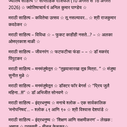
ज्योतिष साहित्य ☆ साप्ताहिक राशिफल (10 अगस्त से 16 अगस्त
2026) ☆ ज्योतिषाचार्य पं अनिल कुमार पाण्डेय ☆
मराठी साहित्य – कवितेचा उत्सव ☆ तू नसल्यावर… ☆ श्री राजकुमार
कवठेकर ☆
मराठी साहित्य – विविधा ☆ – फुकट काहीही नसते…? – ☆ अलका
ओमप्रकाश माळी ☆
मराठी साहित्य – जीवनरंग ☆ फटफटीचा फंडा – – ☆ डॉ मकरंद
पिंपुटकर ☆
मराठी साहित्य – मनमंजुषेतून ☆ “तुझ्यासारखा तूच मित्रा.. ” ☆ मंजुषा
सुनीत मुळे ☆
मराठी साहित्य – मनमंजुषेतून ☆ डॉक्टर फॉर बेगर्स ☆ “प्रिय जुलै
महिना…!!!” ☆ डॉ अभिजीत सोनवणे ☆
मराठी साहित्य – इंद्रधनुष्य ☆ मनाचे श्लोक – एक सार्वकालिक
‘मनोपनिषद’… – श्लोक ८९ आणि ९० ☆ श्री विश्वास देशपांडे ☆
मराठी साहित्य – इंद्रधनुष्य ☆ ‘शिक्षण आणि सक्षमीकरण’ – लेखक :
अज्ञात ☆ प्रस्तुती – मीनल केळकर☆