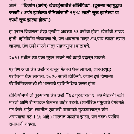
आलं –
“दिव्यांग (अपंग) खेळाडूंसाठीचे ऑलिंपिक”. (दुसऱ्या महायुद्धात
जखमी / अपंग झालेल्या सैनिकांसाठी १९४८ साली सुरू झालेल्या या
स्पर्धा सुरू झाल्या होत्या.)
हा प्रश्न विचारला तेव्हा प्रवीण अवघ्या १६ वर्षांचा होता. खेळांची आवड
होती, व्हॉलीबॉल खेळायचा तो, पण धावताना मात्र अधू पाय त्याला त्रास
द्यायचा. उंच उडी मारणे मात्र सहजसुलभ वाटायचे.
२०१९ मधील त्या एका गूगल सर्चने सर्व काही बदलून टाकले.
प्रविण आता उंच उडीवर कसून मेहनत घेऊ लागला, शास्त्रशुद्ध
प्रशिक्षण घेऊ लागला. २०२० साली टोकियो, जपान इथे होणाऱ्या
पॅरालिम्पिक्समध्ये तो भारताचे प्रतिनिधित्व करत होता.
टोकियोमध्ये तो पुरुषांच्या उंच उडी T६४ प्रकारात २. ०७ मीटरची उडी
मारतो आणि रौप्यपदक घेऊनच बाहेर पडतो. (शारीरिक पंगुत्वाचे वेगवेगळे
गट केले आहेत, त्यातील एकातरी पायामध्ये गुडघ्याखालून व्यंग
असण्याचा गट T६४ आहे.) भारतात जल्लोष झाला, पण स्वतः प्रविण
समाधानी नव्हता.