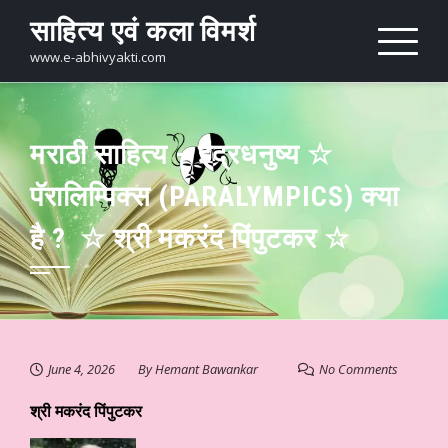
Skip
साहित्य एवं कला विमर्श
to
content
www.e-abhivyakti.com
मराठी साहित्य – इंद्रधनुष्य ☆
पॅरालिम्पिक्स (PARALYMPICS) क्या
है ? ☆ श्री मकरंद पिंपुटकर ☆
June 4, 2026
By
Hemant Bawankar
No Comments
श्री मकरंद पिंपुटकर