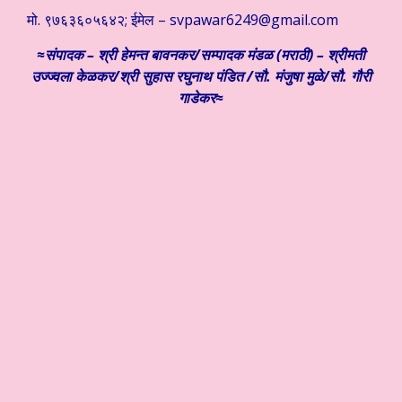
मो. ९७६३६०५६४२; ईमेल –
svpawar6249@gmail.com
≈संपादक – श्री हेमन्त बावनकर/
सम्पादक मंडळ (मराठी) – श्रीमती
उज्ज्वला केळकर/श्री सुहास रघुनाथ पंडित /सौ. मंजुषा मुळे/सौ. गौरी
गाडेकर≈