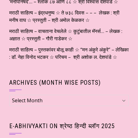
‘मनोपनिषद’… – श्लोक ८७ आणि ८८ ☆ श्री विश्वास देशपांडे ☆
मराठी साहित्य – इंद्रधनुष्य ☆ ते ७३८ दिवस – – – लेखक : श्री
मनीष वाघ ☆ प्रस्तुती – श्री अमोल केळकर ☆
मराठी साहित्य – वाचताना वेचलेले ☆ कुटुंबातील मॅनर्स… – लेखक :
अज्ञात ☆ प्रस्तुती – गौरी गाडेकर ☆
मराठी साहित्य – पुस्तकांवर बोलू काही ☆ “मन अंकुरे अंकुरे” – लेखिका
: डॉ. नेहा विनोद भटकर ☆ परिचय – श्री अशोक ल. देशपांडे ☆
ARCHIVES (MONTH WISE POSTS)
Archives
(Month
wise
Posts)
E-ABHIVYAKTI ON श्रेष्ठ हिन्दी ब्लॉग 2025