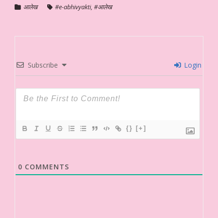
आलेख
#e-abhivyakti
,
#आलेख
Subscribe
Login
{}
[+]
0
COMMENTS