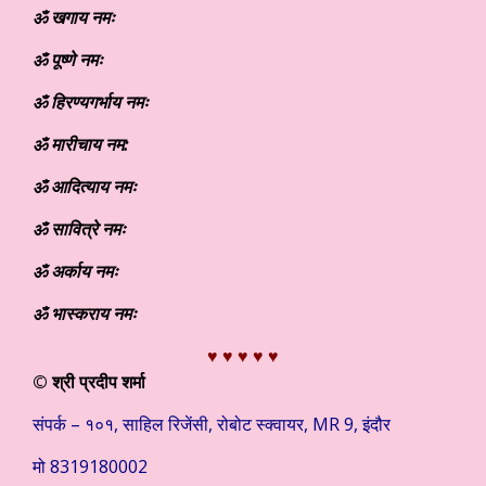
ॐ खगाय नमः
ॐ पूष्णे नमः
ॐ हिरण्यगर्भाय नमः
ॐ मारीचाय नम:
ॐ आदित्याय नमः
ॐ सावित्रे नमः
ॐ अर्काय नमः
ॐ भास्कराय नमः
♥ ♥ ♥ ♥ ♥
© श्री प्रदीप शर्मा
संपर्क – १०१, साहिल रिजेंसी, रोबोट स्क्वायर, MR 9, इंदौर
मो 8319180002