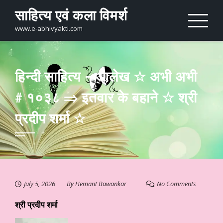
Skip
साहित्य एवं कला विमर्श
to
content
www.e-abhivyakti.com
हिन्दी साहित्य – आलेख ☆ अभी अभी
# १०३८ ⇒ इतवार के बहाने ☆ श्री
प्रदीप शर्मा ☆
July 5, 2026
By
Hemant Bawankar
No Comments
श्री प्रदीप शर्मा