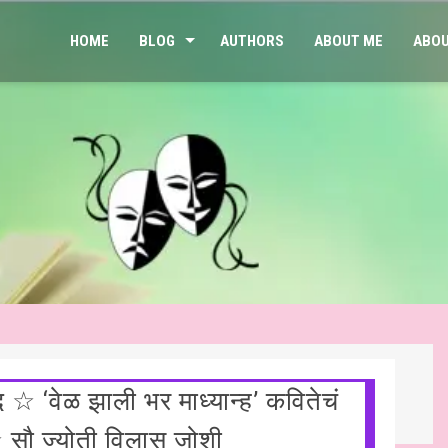
HOME
BLOG
AUTHORS
ABOUT ME
ABOU
द ☆ ‘वेळ झाली भर माध्यान्ह’ कवितेचं
 शंकर राय चौधरी ☆ हिन्दी साहित्य – साप्ताहिक स्तम्भ ☆ जय प्रकाश के नवगी
सौ ज्योती विलास जोशी