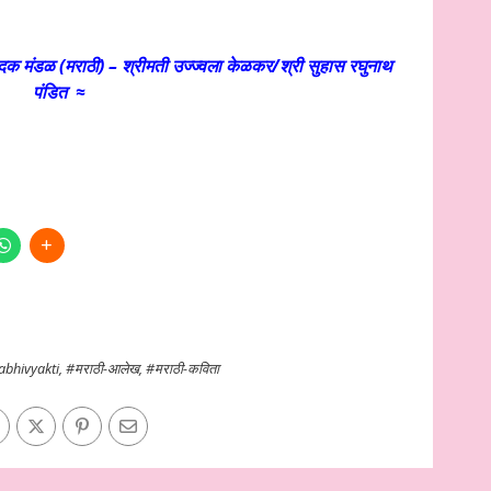
दक मंडळ (मराठी) – श्रीमती उज्ज्वला केळकर/श्री सुहास रघुनाथ
पंडित ≈
abhivyakti
,
#मराठी-आलेख
,
#मराठी-कविता