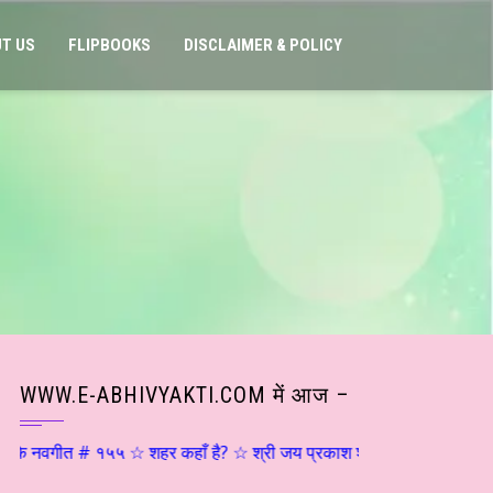
T US
FLIPBOOKS
DISCLAIMER & POLICY
WWW.E-ABHIVYAKTI.COM में आज –
त # १५५ ☆ शहर कहाँ है? ☆ श्री जय प्रकाश श्रीवास्तव ☆ हिन्दी साहित्य – मन