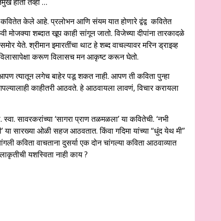
मुख होतो तेव्हा …
 कवितेत केले आहे. प्रलोभन आणि संयम यात होणारे द्वंद्व कवितेत
 कवी मोजक्या शब्दात खूप काही सांगून जातो. विजेच्या दीपांना तारकादळे
यासमोर येते. श्रीमान इमारतींचा थाट हे शब्द वाचल्यावर मरिन ड्राइव्ह
लासापेक्षा करूण विलासच मन आकृष्ट करून घेतो.
 आपण त्यातून लगेच बाहेर पडू शकत नाही. आपण ती कविता पुन्हा
 आपल्यालाही काहीतरी आठवते. हे आठवायला लावणं, विचार करायला
्वा. सावरकरांच्या ‘सागरा प्राण तळमळला’ या कवितेची. ‘नभी
री’ या सारख्या ओळी सहज आठवतात. किंवा गदिमा यांच्या “धुंद येथ मी”
ांगली कविता वाचताना दुसर्या एक दोन चांगल्या कविता आठवाव्यात
लाकृतीची यशस्विता नाही काय ?