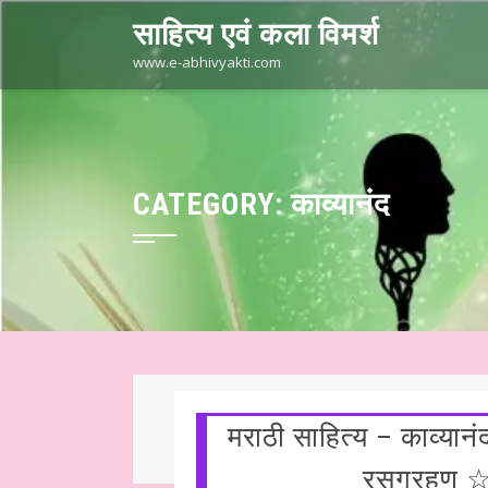
Skip
साहित्य एवं कला विमर्श
to
content
www.e-abhivyakti.com
CATEGORY:
काव्यानंद
मराठी साहित्य – काव्यानं
त है आज का साहित्य
हिंदी साहित्य – आलेख ☆ काशी की रामलीला ☆ डॉ अमिताभ
रसग्रहण ☆ 