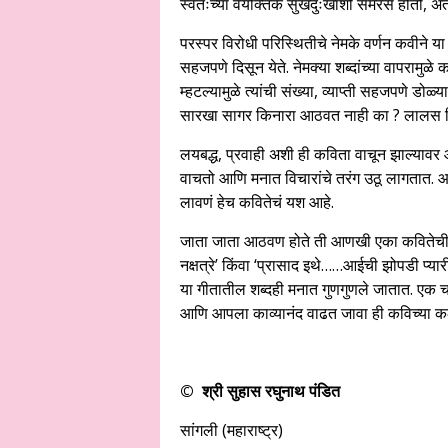
स्वतःच्या वैयक्तिक सुखदुःखाशी समरस होतो, अंतर्
परस्पर विरोधी परिस्थितीचे नेमके वर्णन कवीने या
सहजपणे दिसून येते. नेमक्या शब्दांच्या वापरामुळे
म्हटल्यामुळे त्यांची संख्या, व्याप्ती सहजपणे डोळ्
सारखा सागर किनारा आठवत नाही का ? लालस वि
लयबद्ध, प्रवाही अशी ही कविता वाचून झाल्यावर
वाचतो आणि मनात विचारांचे तरंग उठू लागतात.
लावणं हेच कवितेचं यश आहे.
जाता जाता आठवण होते ती आणखी एका कवितेची. स
नक्षत्रे’ किंवा ‘प्रासाद इथे……आईची झोपडी प्या
या गीतातील शब्दही मनात गुणगुणले जातात. एक च
आणि आपला काव्यानंद वाढत जावा ही कविच्या क
© श्री सुहास रघुनाथ पंडित
सांगली (महाराष्ट्र)