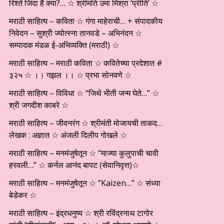
रिश्ते जिंदा है क्या?… ☆ श्रीमति उमा मिश्रा ‘प्रीति’ ☆
मराठी साहित्य – कविता ☆ गंगा माहेराची… + संपादकीय
निवेदन – सुश्री ज्योत्स्ना तानवडे – अभिनंदन ☆
सम्पादक मंडळ ई-अभिव्यक्ति (मराठी) ☆
मराठी साहित्य – मराठी कविता ☆ कवितेच्या प्रदेशात #
३२५ ☆ ।। गझल ।। ☆ प्रभा सोनवणे ☆
मराठी साहित्य – विविधा ☆ “जिथे भीती जन्म घेते…” ☆
श्री जगदीश काबरे ☆
मराठी साहित्य – जीवनरंग ☆ श्रीमंती मोजायची ताकद…
लेखक : अज्ञात ☆ अंजली दिलीप गोखले ☆
मराठी साहित्य – मनमंजुषेतून ☆ “माज्या कुलुपाची चावी
हरवली…” ☆ कर्नल आनंद बापट (सेवानिवृत्त)☆
मराठी साहित्य – मनमंजुषेतून ☆ ”Kaizen…” ☆ संध्या
बेडेकर ☆
मराठी साहित्य – इंद्रधनुष्य ☆ श्री रविंद्रनाथ टागोर