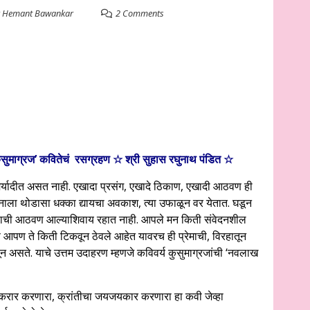
y
Hemant Bawankar
2 Comments
सुमाग्रज’ कवितेचं रसग्रहण ☆
श्री सुहास रघुनाथ पंडित
☆
च मर्यादीत असत नाही. एखादा प्रसंग, एखादे ठिकाण, एखादी आठवण ही
ाला थोडासा धक्का द्यायचा अवकाश, त्या उफाळून वर येतात. घडून
ाणाची आठवण आल्याशिवाय रहात नाही. आपले मन किती संवेदनशील
आपण ते किती टिकवून ठेवले आहेत यावरच ही प्रेमाची, विरहातून
लंबून असते. याचे उत्तम उदाहरण म्हणजे कविवर्य कुसुमाग्रजांची ‘नवलाख
करार करणारा, क्रांतीचा जयजयकार करणारा हा कवी जेव्हा