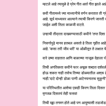
म्हटले आहे त्यामुळे हे प्रेम गीत आर्त गीत झाले आह
कवी गीतामध्ये ज्या माध्यानीचे वर्णन करतात ती
आहे. सूर्य माथ्यावर आल्याने त्याची किरणे जास्ती
जाईल अशी तिला काळजी वाटते.
उन्हाची तीव्रता दाखवण्यासाठी कवीने ‘तप्त दिश
निसर्गापुढे मानव हतबल असतो हे तिला गृहीत आहे
आहे. ‘कसा तरी जीव धरी’ या ओळीतून ते लक्षात ये
वारे उष्मा वाहतात आणि बाळाच्या नाजूक देहाला पो
तिची अगतिकता कवीने फार अचूक शब्दात दर्शवली
होऊ शकत नाही तसेच तिच्या डोळ्यातील अश्रू हे
नाही.‘दाटे दोन्ही डोळा पाणी आटेनयनातच सुकुनी
या परिस्थितीत आशेचा एकही किरण तिला दिसत ना
मृगजळ दिसतयं तेही फसव!
तिची खूप तगमग होते आहे पण आयुष्याशी तडजोड