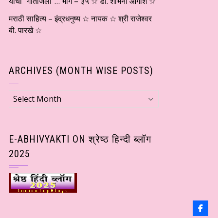
यांची “गीतांजली”… भाग – ३५ ☆ डॉ. शोभना आगाशे ☆
मराठी साहित्य – इंद्रधनुष्य ☆ नायक ☆ श्री राजेश्वर
बी. पारखे ☆
ARCHIVES (MONTH WISE POSTS)
Archives
(Month
wise
Posts)
E-ABHIVYAKTI ON श्रेष्ठ हिन्दी ब्लॉग
2025