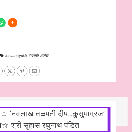
#e-abhivyakti
,
#मराठी-आलेख
ंद ☆ ‘नवलाख तळपती दीप…कुसुमाग्रज’
☆ श्री सुहास रघुनाथ पंडित