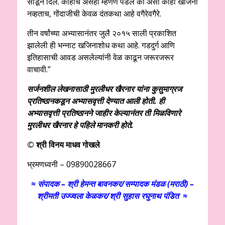
सोडून दिले. काहींचे असेही म्हणणे पडले की असा काही खजिना
नव्हताच, गोंदाजीची केवळ दंतकथा आहे वगैरेवगैरे.
तीन वर्षांच्या अभ्यासानंतर जुलै २०१५ साली प्रकाशित
झालेली ही भन्नाट खजिनाशोध कथा आहे. गडदुर्ग आणि
इतिहासाची आवड असलेल्यांनी वेळ काढून जरूरजरूर
वाचावी.”
सर्जनशील लेखनासाठी मुरलीधर खैरनार यांना कुसुमाग्रज
प्रतिष्ठानकडून अभ्यासवृत्ती देण्यात आली होती. ही
अभ्यासवृत्ती प्रतिष्ठानने जाहीर केल्यानंतर ती मिळविणारे
मुरलीधर खैरनार हे पहिले मानकरी होते.
© श्री विनय माधव गोखले
भ्रमणध्वनी – 09890028667
≈ संपादक – श्री हेमन्त बावनकर/
सम्पादक मंडळ (मराठी) –
श्रीमती उज्ज्वला केळकर/श्री सुहास रघुनाथ पंडित ≈