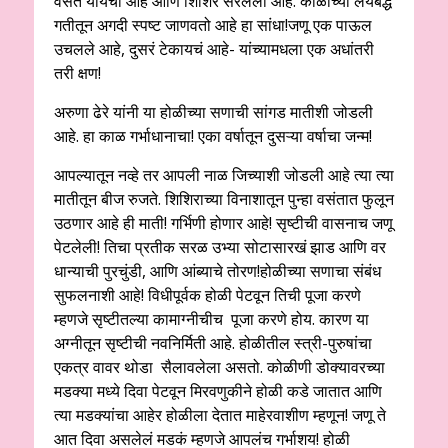
वसंत यायचा आहे आणि शिशिर सरलेला आहे. काळाच्या लयबद्ध
गतीतून अगदी स्पष्ट जाणवतो आहे हा सांधा!जणू एक पाऊल
उचलले आहे, दुसरं टेकायचं आहे- यांच्यामधला एक अधांतरी
तरी क्षण!
अरुणा ढेरे यांनी या होळीच्या सणाची सांगड मातीशी जोडली
आहे. हा काळ गर्भाधानाचा! एका वर्षातून दुसऱ्या वर्षाचा जन्म!
आपल्यातून नव्हे तर आपली नाळ जिच्याशी जोडली आहे त्या त्या
मातीतून बीज रुजते. शिशिराच्या विनाशातून पुन्हा वसंतात फुलून
उठणार आहे ही माती! गर्भिणी होणार आहे! सृष्टीची वासनाच जणू
पेटलेली! तिचा प्रतीक सरळ उभ्या सोटासारखं झाड आणि वर
धान्याची पुरचुंडी, आणि आंब्याचे तोरण!होळीच्या सणाचा संबंध
सुफलनाशी आहे! विधीपूर्वक होळी पेटवून तिची पूजा करणे
म्हणजे सृष्टीतल्या कामाग्नीचीच पूजा करणे होय. कारण या
अग्नीतून सृष्टीची नवनिर्मिती आहे. होळीतील स्त्री-पुरुषांचा
एकत्र वावर थोडा सैलावलेला असतो. कोळीणी डोक्यावरच्या
मडक्या मध्ये दिवा पेटवून मिरवणुकीने होळी कडे जातात आणि
त्या मडक्यांचा आहेर होळीला देतात माहेरवाशीण म्हणून! जणू ते
आत दिवा असलेलं मडकं म्हणजे आपलंच गर्भाशय! होळी