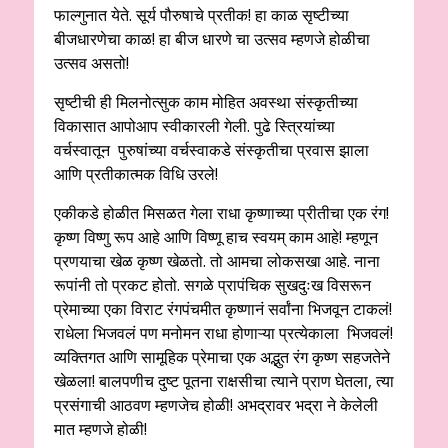
फाल्गुनात येते. सूर्य पौरुषाचे प्रतीक! हा काळ सृष्टीच्या
बीजधारणेचा काळ! हा बीज धारणे चा उत्सव म्हणजे होळीचा
उत्सव असतो!
सृष्टीची ही मिलनोत्सुक काम मोहित अवस्था संस्कृतीच्या
विकासात आपोआप स्वीकारली गेली. पुढे स्त्रियांच्या
वर्चस्वातून पुरुषांच्या वर्चस्वाकडे संस्कृतीचा प्रवास झाला
आणि प्रतीकात्मक विधि उरले!
एकीकडे होळीत मिसळत गेला राधा कृष्णाच्या प्रीतीचा एक रंग!
कृष्ण विष्णु रूप आहे आणि विष्णू हाच स्वयम् काम आहे! म्हणून
प्रणयाचा खेळ कृष्ण खेळतो. तो आमचा लोकसखा आहे. नाना
रूपांनी तो प्रकट होतो. सगळे प्रापंचिक सुखदुःख विसरून
प्रेमाच्या एका विराट रंगपंचमीत कृष्णानं सर्वांना भिजवून टाकलं!
राधेला भिजवलं पण मनोमन राधा होणाऱ्या प्रत्येकाला भिजवलं!
व्यक्तिगत आणि सामूहिक प्रेमाचा एक अद्भुत रंग कृष्ण सहजतेने
खेळला! बालपणीच दुष्ट पूतना राक्षसीचा त्याने प्राण घेतला, त्या
प्रसंगाची आठवण म्हणजेच होळी! अभद्रावर भद्रा ने केलेली
मात म्हणजे होळी!