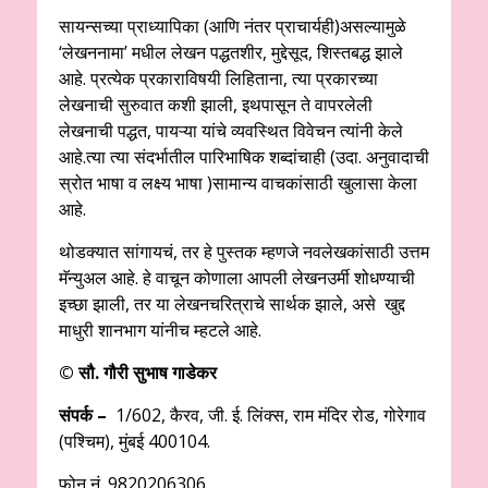
सायन्सच्या प्राध्यापिका (आणि नंतर प्राचार्यही)असल्यामुळे
‘लेखननामा’ मधील लेखन पद्धतशीर, मुद्देसूद, शिस्तबद्ध झाले
आहे. प्रत्येक प्रकाराविषयी लिहिताना, त्या प्रकारच्या
लेखनाची सुरुवात कशी झाली, इथपासून ते वापरलेली
लेखनाची पद्धत, पायऱ्या यांचे व्यवस्थित विवेचन त्यांनी केले
आहे.त्या त्या संदर्भातील पारिभाषिक शब्दांचाही (उदा. अनुवादाची
स्रोत भाषा व लक्ष्य भाषा )सामान्य वाचकांसाठी खुलासा केला
आहे.
थोडक्यात सांगायचं, तर हे पुस्तक म्हणजे नवलेखकांसाठी उत्तम
मॅन्युअल आहे. हे वाचून कोणाला आपली लेखनउर्मी शोधण्याची
इच्छा झाली, तर या लेखनचरित्राचे सार्थक झाले, असे खुद्द
माधुरी शानभाग यांनीच म्हटले आहे.
©
सौ. गौरी सुभाष गाडेकर
संपर्क –
1/602, कैरव, जी. ई. लिंक्स, राम मंदिर रोड, गोरेगाव
(पश्चिम), मुंबई 400104.
फोन नं. 9820206306