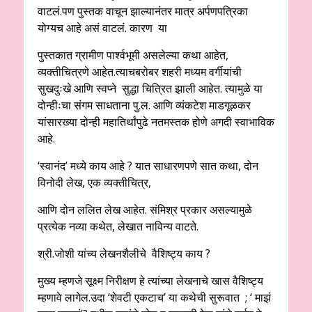
वाटलं.पण पुस्तक वाचून झाल्यानंतर मात्र अर्पणपत्रिका
योग्यच आहे असं वाटलं. कारण या
पुस्तकात ग्रामीण पार्श्वभूमी असलेल्या कथा आहेत,
व्यक्तीचित्रणे आहेत.त्याचबरोबर शहरी मध्यम वर्गीयांची
सुखदुःखे आणि स्वप्ने सुद्धा चित्रित झाली आहेत. त्यामुळे या
दोन्हीःचा संगम साधताना पु.ल. आणि व्यंकटेश माडगूळकर
यांसारख्या दोन्ही महातिर्थांपुढे नतमस्तक होणे अगदी स्वाभाविक
आहे.
‘स्वानंद’ मध्ये काय आहे ? यात साधारणपणे सात कथा, दोन
विनोदी लेख, एक व्यक्तीचित्र,
आणि दोन ललित लेख आहेत. संमिश्र प्रकार असल्यामुळे
प्रत्येक नव्या कथेत, लेखात नाविन्य वाटते.
श्री.जोशी यांच्य लेखनशैलीचे वैशिष्ट्य काय ?
मुख्य म्हणजे सूक्ष्म निरीक्षण हे त्यांच्या लेखनाचे खास वैशिष्ट्य
म्हणावे लागेल.उदा ‘शेवटी एकटाच’ या कथेची सुरूवात ; ‘ माझं