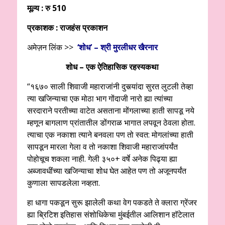
मूल्य :
रु 510
प्रकाशक :
राजहंस प्रकाशन
अमेज़न लिंक >>
‘शोध’ – श्री मुरलीधर खैरनार
शोध – एक ऐतिहासिक रहस्यकथा
“१६७० साली शिवाजी महाराजांनी दुसर्‍यांदा सुरत लुटली तेव्हा
त्या खजिन्याचा एक मोठा भाग गोंदाजी नारो ह्या त्यांच्या
सरदाराने परतीच्या वाटेत असताना मोंगलाच्या हाती सापडू नये
म्हणून बागलाण प्रांतातील डोंगराळ भागात लपवून ठेवला होता.
त्याचा एक नकाशा त्याने बनवला पण तो स्वत: मोगलांच्या हाती
सापडून मारला गेला व तो नकाशा शिवाजी महाराजांपर्यंत
पोहोचूच शकला नाही. गेली ३५०+ वर्षे अनेक पिढ्या ह्या
अब्जावधींच्या खजिन्याचा शोध घेत आहेत पण तो अजूनपर्यंत
कुणाला सापडलेला नव्हता.
हा धागा पकडून सुरू झालेली कथा वेग पकडते ते क्लारा ग्रेंजर
ह्या ब्रिटिश इतिहास संशोधिकेचा मुंबईतील आलिशान हाॅटेलात