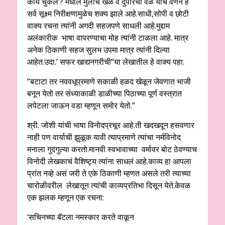
काय चुकलं’? मधील मुलांचे खेळ व दुपारची वेळ यांचे वर्णन हे
सर्व सूक्ष्म निरीक्षणामुळेच शक्य झाले आहे.साधी,सोपी व छोटी
वाक्य रचना त्यांनी अगदी सहजपणे साधली आहे.मुद्दाम
अलंकारीक भाषा वापरण्याचा मोह त्यांनी टाळला आहे. मात्र
अनेक ठिकाणी सहज सुलभ उपमा मात्र त्यांनी दिल्या
आहेत.उदा.’ सफर खाद्यनगरीची”या लेखातील हे वाक्य पहा.
“बटाटा तर नववधूप्रमाणे सकाळी हळद खेळून जेवणात भाजी
बनून येतो तर संध्याकाळी डाळीच्या पिठाच्या पूर्ण वस्त्रात
लपेटला जाऊन वडा म्हणून समोर येतो.”
श्री. जोशी यांची भाषा विनोदप्रचूर आहे.ती खदखदून हसवणार
नाही पण वार्याची झुळूक यावी त्याप्रमाणे त्यांचा नर्मविनोद
मनाला गुदगुल्या करतो.मानवी स्वभावाच्या वर्मावर बोट ठेवण्याच
विनोदी लेखकाचं वैशिष्ट्य त्यांना साधलं आहे.काव्य हा आपला
प्रांत नव्हे असं जरी ते एके ठिकाणी म्हणत असले तरी त्याच्या
चारोळीवरील लेखातून त्यांची काव्यप्रतिभा दिसून येते.केवळ
एक झलक म्हणून एक रचना:
‘सचिनच्या बॅटला नमस्कार करते वाकून