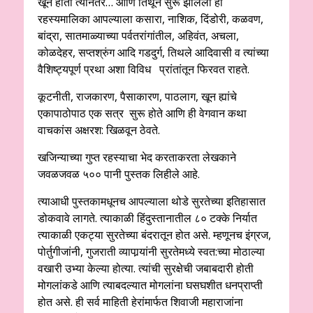
खून होतो त्यानंतर… आणि तिथून सुरू झालेली ही
रहस्यमालिका आपल्याला कसारा, नाशिक, दिंडोरी, कळवण,
बांद्रा, सातमाळ्याच्या पर्वतरांगांतील, अहिवंत, अचला,
कोळदेहर, सप्तश्रुंग आदि गडदुर्ग, तिथले आदिवासी व त्यांच्या
वैशिष्ट्यपूर्ण प्रथा अशा विविध प्रांतांतून फिरवत राहते.
कूटनीती, राजकारण, पैसाकारण, पाठलाग, खून ह्यांचे
एकापाठोपाठ एक सत्र सुरू होते आणि ही वेगवान कथा
वाचकांस अक्षरश: खिळवून ठेवते.
खजिन्याच्या गुप्त रहस्याचा भेद करताकरता लेखकाने
जवळजवळ ५०० पानी पुस्तक लिहीले आहे.
त्याआधी पुस्तकामधूनच आपल्याला थोडे सुरतेच्या इतिहासात
डोकवावे लागते. त्याकाळी हिंदुस्तानातील ८० टक्के निर्यात
त्याकाळी एकट्या सुरतेच्या बंदरातून होत असे. म्हणूनच इंग्रज,
पोर्तुगीजांनी, गुजराती व्यापार्‍यांनी सुरतेमध्ये स्वत:च्या मोठाल्या
वखारी उभ्या केल्या होत्या. त्यांची सुरक्षेची जबाबदारी होती
मोगलांकडे आणि त्याबदल्यात मोगलांना घसघशीत धनप्राप्ती
होत असे. ही सर्व माहिती हेरांमार्फत शिवाजी महाराजांना