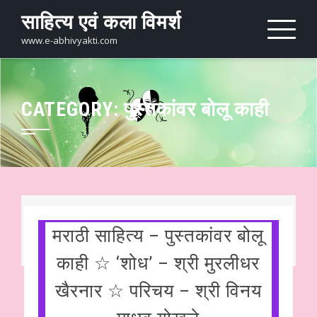
Skip
साहित्य एवं कला विमर्श
to
content
www.e-abhivyakti.com
CATEGORY:
पुस्तकांवर बोलू काही
मराठी साहित्य – पुस्तकांवर बोलू
काही ☆ ‘शोध’ – श्री मुरलीधर
खैरनार ☆ परिचय – श्री विनय