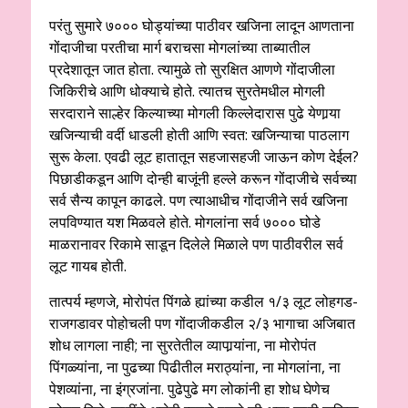
परंतु सुमारे ७००० घोड्यांच्या पाठीवर खजिना लादून आणताना
गोंदाजीचा परतीचा मार्ग बराचसा मोगलांच्या ताब्यातील
प्रदेशातून जात होता. त्यामुळे तो सुरक्षित आणणे गोंदाजीला
जिकिरीचे आणि धोक्याचे होते. त्यातच सुरतेमधील मोगली
सरदाराने साल्हेर किल्याच्या मोगली किल्लेदारास पुढे येणार्‍या
खजिन्याची वर्दी धाडली होती आणि स्वत: खजिन्याचा पाठलाग
सुरू केला. एवढी लूट हातातून सहजासहजी जाऊन कोण देईल?
पिछाडीकडून आणि दोन्ही बाजूंनी हल्ले करून गोंदाजीचे सर्वच्या
सर्व सैन्य कापून काढले. पण त्याआधीच गोंदाजीने सर्व खजिना
लपविण्यात यश मिळवले होते. मोगलांना सर्व ७००० घोडे
माळरानावर रिकामे साडून दिलेले मिळाले पण पाठीवरील सर्व
लूट गायब होती.
तात्पर्य म्हणजे, मोरोपंत पिंगळे ह्यांच्या कडील १/३ लूट लोहगड-
राजगडावर पोहोचली पण गोंदाजीकडील २/३ भागाचा अजिबात
शोध लागला नाही; ना सुरतेतील व्यापार्‍यांना, ना मोरोपंत
पिंगळ्यांना, ना पुढच्या पिढीतील मराठ्यांना, ना मोगलांना, ना
पेशव्यांना, ना इंग्रजांना. पुढेपुढे मग लोकांनी हा शोध घेणेच