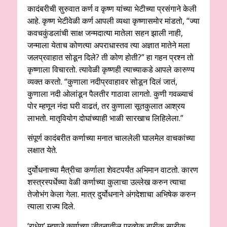
कादंबरीची सुरुवात कर्ण व कृष्ण यांच्या भेटीच्या प्रसंगाने केली
आहे. कृष्ण भेटीवेळी कर्ण आपली व्यथा कृष्णासमोर मांडतो, “ज्या
कवचकुंडलांची साक्ष जन्मदात्या मातेला सहन झाली नाही,
जन्माला येताच कोणत्या अपराधास्तव त्या अज्ञात मातेने मला
जलप्रवाहात सोडून दिले? ती कोण होती?” हा गहन प्रश्न तो
कृष्णाला विचारतो. त्यावेळी कृष्णही त्याच्याकडे आपले कारुण्य
व्यक्त करतो. “कुणाला नदीप्रवाहावर सोडून दिलं जातं,
कुणाला नदी ओलांडून पैलतीर गाठावा लागतो. कुणी गवळ्याचं
पोर म्हणून नंदा घरी वाढतं, तर कुणाला सूतकुलात आश्रय
लाभतो. मातृवियोग दोघांच्याही भाळी सारखाच लिहिलेला.”
संपूर्ण कादंबरीत कर्णाच्या मनात चाललेली घालमेल वाचकांच्या
लक्षात येते.
दुर्योधनाच्या मैत्रीचा कर्णाला शेवटपर्यंत अभिमान वाटतो. कारण
शस्त्रस्पर्धेच्या वेळी कर्णाच्या कुलाचा उल्लेख करुन त्याचा
तेजोभंग केला गेला. मात्र दुर्योधनाने अंगदेशाचा अभिषेक करुन
त्याला राज्य दिले.
‘राधेय’ म्हणजे कर्णाच्या जीवनातील प्रत्येक बारीक सारीक