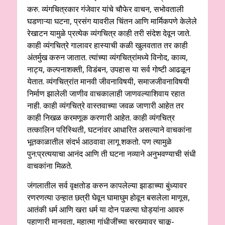
करु. व्‍यंगचित्रकार गंजेवार यांचे चौफेर वाचन, सभोवताली
घडणाऱ्या घटना, प्रसंग यावरील चिंतन आणि मार्मिकपणे केलेले
रेखाटन यामुळे प्रत्‍येक व्‍यंगचित्र काही तरी संदेश देवून जाते.
काही व्‍यंगचित्रे गालावर हास्‍याची कळी खुलवतात तर काही
अंतर्मुख करुन जातात. त्‍यांच्‍या व्‍यंगचित्रांमध्‍ये विनोद, काव्‍य,
नाट्य, कल्‍पनाशक्‍ती, विडंबन, उपहास या सर्व गोष्‍टी आढळून
येतात. व्‍यंगचित्रांत मानवी जीवनाविषयी, समाजजीवनाविषयी
निर्माण झालेली जाणीव वाचकालाही जाणवल्याशिवाय रहात
नाही. काही व्‍यंगचित्रे वास्‍तवाच्‍या जवळ जाणारी आहेत तर
काही निखळ करमणूक करणारी आहेत. काही व्‍यंगचित्र
तत्‍कालिन परिस्थिती, घटनांवर आधारित असल्‍याने वाचकांना
भूतकाळातील संदर्भ आठवावा लागू शकतो. पण त्‍यामुळे
पुन:प्रत्ययाचा आनंद आणि ती घटना नव्‍याने अनुभवण्‍याची संधी
वाचकांना मिळते.
जंगलातील सर्व वृक्षतोड करुन कापलेल्‍या झाडाच्‍या बुंध्‍यावर
रणरणत्‍या उन्‍हात छत्री घेवून घामाघुम होवून बसलेला माणूस,
आतंकी धर्म आणि खरा धर्म या दोन पळत्‍या घोड्यांना आवरु
पहाणारी मानवता, महात्‍मा गांधीजींच्‍या चरख्‍यावर चाकू-