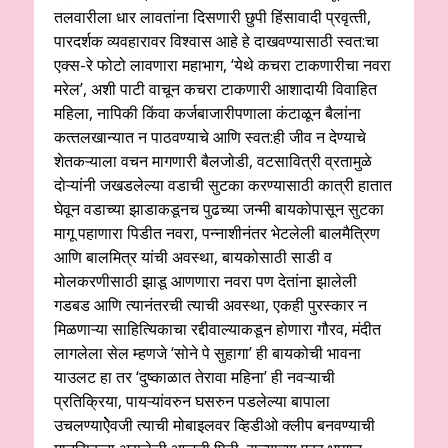
तलवारीला धार लावतांना दिसणारी छुपी हिंसावादी प्रवृत्‍ती,
पारदर्शक व्‍यवहारावर विश्‍वास आहे हे दाखवण्‍यासाठी स्‍वत:चा
एक्‍स-रे फोटो लावणारा महाभाग, ‘येथे कचरा टाकणारीचा नवरा
मरेल’, अशी पाटी वाचून कचरा टाकणारी आशादायी विवाहित
महिला, नापिकी किंवा कर्जबाजारीपणाला कंटाळून बैलांना
कत्‍तलखान्‍यात न पाठवण्‍याचे आणि स्‍वत:ही जीव न देण्‍याचे
शेतकऱ्याला वचन मागणारी बैलजोडी, वटसावित्री व्रतामुळे
दोऱ्यांनी जखडलेल्‍या वडाची सुटका करण्‍यासाठी कात्री हातात
घेवून वडाच्‍या झाडाकडूनच पुढच्‍या जन्‍मी बायकोपासून सुटका
मागू पहाणारा पिडीत नवरा, पन्‍नाशीनंतर भेटलेली बालमैत्रिण
आणि बालमित्र यांची अवस्‍था, बायकोसाठी साडी व
मोलकरणीसाठी झाडू आणणारा नवरा पण देतांना झालेली
गडबड आणि त्‍यानंतरची त्‍याची अवस्‍था, एकही पुरस्‍कार न
मिळणाऱ्या साहित्यिकाचा रद्दीवाल्‍याकडून होणारा गौरव, मंदीत
लागलेला सेल म्‍हणजे ‘सोने पे सुहागा’ ही बायकोची भावना
याउलट हा तर ‘दुष्‍काळात तेरावा महिना’ ही नवऱ्याची
प्रतिक्रिया, पायऱ्यांवरुन घसरुन पडलेल्‍या बापाला
उचलण्‍याऐेवजी त्‍याची मोबाइलवर व्हिडीओ क्‍लीप बनवण्‍याची