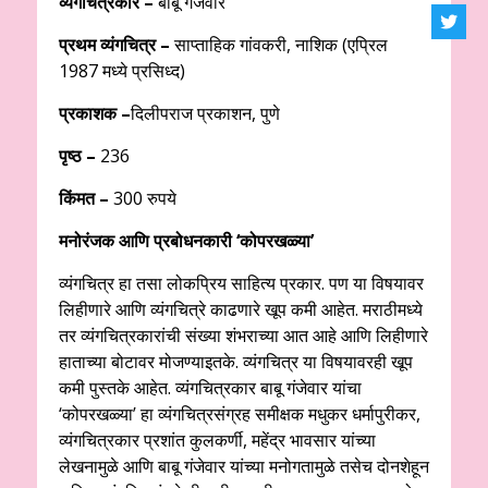
व्‍यंगचित्रकार –
बाबू गंजेवार
प्रथम व्‍यंगचित्र –
साप्‍ताहिक गांवकरी, नाशिक (एप्रिल
1987 मध्‍ये प्रसिध्‍द)
प्रकाशक –
दिलीपराज प्रकाशन, पुणे
पृष्‍ठ –
236
किंमत –
300 रुपये
मनोरंजक आणि प्रबोधनकारी ‘कोपरखळ्या’
व्‍यंगचित्र हा तसा लोकप्रिय साहित्‍य प्रकार. पण या विषयावर
लिहीणारे आणि व्‍यंगचित्रे काढणारे खूप कमी आहेत. मराठीमध्‍ये
तर व्‍यंगचित्रकारांची संख्‍या शंभराच्‍या आत आहे आणि लिहीणारे
हाताच्‍या बोटावर मोजण्‍याइतके. व्‍यंगचित्र या विषयावरही खूप
कमी पुस्‍तके आहेत. व्‍यंगचित्रकार बाबू गंजेवार यांचा
‘कोपरखळ्या’ हा व्‍यंगचित्रसंग्रह समीक्षक मधुकर धर्मापुरीकर,
व्‍यंगचित्रकार प्रशांत कुलकर्णी, महेंद्र भावसार यांच्‍या
लेखनामुळे आणि बाबू गंजेवार यांच्‍या मनोगतामुळे तसेच दोनशेहून