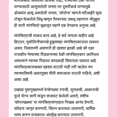
मानसिकता असलेली आजची पिढी, राज्‍याच्‍या एका भागात
पाण्‍यासाठी आसुसलेली जनता तर दुसरीकडे पाण्‍यामुळे
डोळ्यांत आसू असलेली जनता, ‘कोरोना’ म्‍हणजे मरीआईने सूया
टोचून फेकलेले लिंबू म्‍हणून गैरफायदा उचलू पहाणारा भोंदूबुवा
ही सारी व्‍यंगचित्रे मूळातून पहाणे एक वेगळाच अनुभव आहे.
व्‍यंगचित्राची ताकद काय आहे, हे सर्व जगाला माहीत आहे.
हिटलर, मुसोलिनीसारखे हुकूमशहा व्‍यंगचित्रकाराला घाबरत
असत. जिवंतपणी असणारी ही दहशत इतकी आहे की एका
राजकीय नेत्‍याच्‍या पिंडदानाच्‍या वेळी व्‍यंगचित्रकार उपस्थित
असल्‍याने त्‍याच्‍या पिंडाला कावळाही शिवायला घाबरत आहे.
व्‍यंगचित्रकाराबाबत दहशत वाटली नाही तरी चालेल पण
त्याच्‍याविषयी आदरयुक्‍त भीती समाजाला वाटली पाहिजे, अशी
आशा आहे.
एखाद्या पुष्‍पगुच्‍छामध्‍ये वेगवेगळ्या रंगाची, सुगंधाची, आकाराची
फुले योग्‍य जागी मांडून सजावट केलेली असते, तशीच
‘कोपरखळ्या’ या व्‍यंगचित्रसंग्रहात निखळ आनंद देणारी,
संवेदना जागृत करणारी, चिंतन करायला लावणारी, मार्मिक
भाष्‍य करुन वाचकाला अंतर्मुख करायला लावणारी,