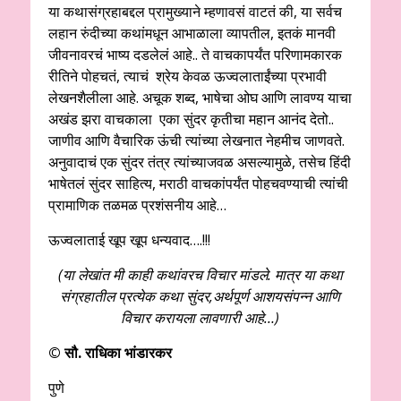
या कथासंग्रहाबद्दल प्रामुख्याने म्हणावसं वाटतं की, या सर्वच
लहान रुंदीच्या कथांमधून आभाळाला व्यापतील, इतकं मानवी
जीवनावरचं भाष्य दडलेलं आहे.. ते वाचकापर्यंत परिणामकारक
रीतिने पोहचतं, त्याचं श्रेय केवळ ऊज्वलाताईंच्या प्रभावी
लेखनशैलीला आहे. अचूक शब्द, भाषेचा ओघ आणि लावण्य याचा
अखंड झरा वाचकाला एका सुंदर कृतीचा महान आनंद देतो..
जाणीव आणि वैचारिक ऊंची त्यांच्या लेखनात नेहमीच जाणवते.
अनुवादाचं एक सुंदर तंत्र त्यांच्याजवळ असल्यामुळे, तसेच हिंदी
भाषेतलं सुंदर साहित्य, मराठी वाचकांपर्यंत पोहचवण्याची त्यांची
प्रामाणिक तळमळ प्रशंसनीय आहे…
ऊज्वलाताई खूप खूप धन्यवाद….!!!
(या लेखांत मी काही कथांवरच विचार मांडले. मात्र या कथा
संग्रहातील प्रत्येक कथा सुंदर,अर्थपूर्ण आशयसंपन्न आणि
विचार करायला लावणारी आहे…)
© सौ. राधिका भांडारकर
पुणे