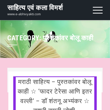
Skip
साहित्य एवं कला विमर्श
to
content
www.e-abhivyakti.com
CATEGORY:
पुस्तकांवर बोलू काही
मराठी साहित्य – पुस्तकांवर बोलू
काही ☆ ‘फादर टेरेसा आणि इतर
वल्ली’ – डॉ शंतनू अभ्यंकर ☆