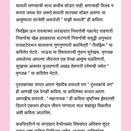
सावली माणसाची साथ कधीच सोडत नाही. क्षणाचाही विलंब न
करता जवळ येत असते.सावली सारख्या सोबत असणा-या
आयुष्याला साजेशी असलेली ” माझी सावली” ही कविता.
रिमझिम ऊन पावसाच्या लपंडावात निसर्गाची गळाभेट पाहणारी
निसर्गाचा खेळ हवाहवासा वाटणारी निसर्गाची समृद्धी अनुभवत
पायवाटेवरून चालताना गुणगुणणारी कवयित्री ” रिमझिम ” या
कवितेत भेटते.. पाऊस या विषयावरची गुंफण सुरेखच.. मृगजळ
असलेल्या आपल्या जीवनात एक वेगळं आयुष्य घडविणारी,
सुखाचा आसमंत फुलवणारी अखंड तेवणारी प्रेमाची ज्योत ”
मृगजळ ” या कवितेत भेटते..
पुस्तकांच्या जगात आपण नेहमीच वावरतो पण ” पुस्तकांचे जग”
ही आणखी एक वेगळी कविता..या कवितेच्या रूपात आपण
आणखीच वावरतो…” महानायक ” ही कविता सृष्टीच्या ईश्वराशी
दिलाने एकरूप होऊन जीवन गाण्याला ताल शब्दसूर मिळतील
अशी कविता अप्रतिम..
कवयित्रीाने या संग्रहात वेगवेगळ्या विषयांवर अतिशय सुंदर
सहज अशा कविता लिहिल्या आहेत. अध्यात्म, व्यक्तिरेखा