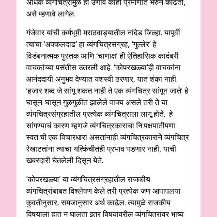
अधिक व्‍यंगचित्रांमुळे ही उणीव काही प्रमाणात भरुन काढतो,
असे म्‍हणावे लागेल.
गंजेवार यांची कर्मभूमी मराठवाड्यातील नांदेड जिल्‍हा. यापूर्वी
त्‍यांचा ‘अक्‍कलदाढ’ हा व्‍यंगचित्रसंग्रह, ‘गुल्‍लेर’ हे
विडंबनात्‍मक पुस्‍तक आणि ‘चाणाक्ष’ ही ऐतिहासिक कादंबरी
वाचकांच्‍या पसंतीस उतरली आहे. ‘कोपरखळ्या’ही वाचकांना
आनंददायी अनुभव देण्‍यात यशस्‍वी ठरणार, यात शंका नाही.
‘हजार शब्‍द जे सांगू शकत नाही ते एक व्‍यंगचित्र सांगून जाते’ हे
घासून-घासून गुळगुळीत झालेले वाक्‍य असले तरी ते या
व्‍यंगचित्रसंग्रहातील प्रत्‍येक व्‍यंगचित्राला लागू होते. हे
सांगण्‍याचं कारण म्‍हणजे व्‍यंगचित्रकाराचा नि:पक्षपातीपणा.
स्‍वत:ची एक विचारधारा असतांनाही व्‍यंगचित्रकाराने व्‍यंगचित्र
रेखाटतांना त्‍याचा यत्किंचीतही प्रभाव पडणार नाही, याची
खबरदारी घेतलेली दिसून येते.
‘कोपरखळ्या’ या व्‍यंगचित्रसंग्रहातील राजकीय
व्‍यंगचित्रांबाबत विश्‍लेषण केले तरी प्रत्‍येक जण आपापलया
कुवतीनुसार, समजानुसार अर्थ काढेल. त्‍यामुळे राजकीय
विषयाला हात न घालता इतर विषयांवरील व्‍यंगचित्रांवर भाष्‍य