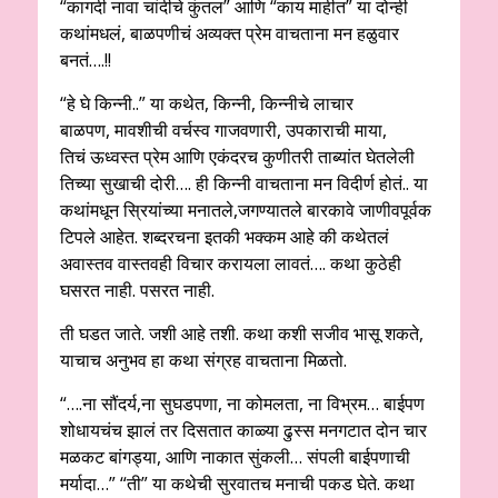
“कागदी नावा चांदीचे कुंतल” आणि “काय माहीत” या दोन्ही
कथांमधलं, बाळपणीचं अव्यक्त प्रेम वाचताना मन हळुवार
बनतं….!!
“हे घे किन्नी..” या कथेत, किन्नी, किन्नीचे लाचार
बाळपण, मावशीची वर्चस्व गाजवणारी, उपकाराची माया,
तिचं ऊध्वस्त प्रेम आणि एकंदरच कुणीतरी ताब्यांत घेतलेली
तिच्या सुखाची दोरी…. ही किन्नी वाचताना मन विदीर्ण होतं.. या
कथांमधून स्रियांच्या मनातले,जगण्यातले बारकावे जाणीवपूर्वक
टिपले आहेत. शब्दरचना इतकी भक्कम आहे की कथेतलं
अवास्तव वास्तवही विचार करायला लावतं…. कथा कुठेही
घसरत नाही. पसरत नाही.
ती घडत जाते. जशी आहे तशी. कथा कशी सजीव भासू शकते,
याचाच अनुभव हा कथा संग्रह वाचताना मिळतो.
“….ना सौंदर्य,ना सुघडपणा, ना कोमलता, ना विभ्रम… बाईपण
शोधायचंच झालं तर दिसतात काळ्या ढुस्स मनगटात दोन चार
मळकट बांगड्या, आणि नाकात सुंकली… संपली बाईपणाची
मर्यादा…” “ती” या कथेची सुरवातच मनाची पकड घेते. कथा