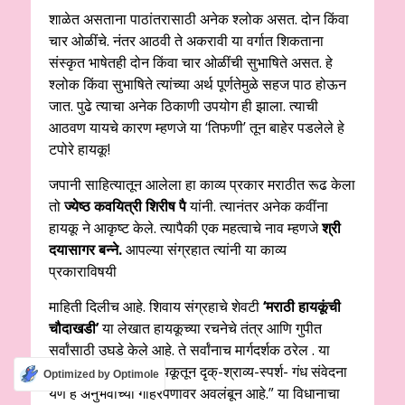
शाळेत असताना पाठांतरासाठी अनेक श्लोक असत. दोन किंवा
चार ओळींचे. नंतर आठवी ते अकरावी या वर्गात शिकताना
संस्कृत भाषेतही दोन किंवा चार ओळींची सुभाषिते असत. हे
श्लोक किंवा सुभाषिते त्यांच्या अर्थ पूर्णतेमुळे सहज पाठ होऊन
जात. पुढे त्याचा अनेक ठिकाणी उपयोग ही झाला. त्याची
आठवण यायचे कारण म्हणजे या ‘तिफणी’ तून बाहेर पडलेले हे
टपोरे हायकू!
जपानी साहित्यातून आलेला हा काव्य प्रकार मराठीत रूढ केला
तो
ज्येष्ठ कवयित्री शिरीष पै
यांनी. त्यानंतर अनेक कवींना
हायकू ने आकृष्ट केले. त्यापैकी एक महत्वाचे नाव म्हणजे
श्री
दयासागर बन्ने.
आपल्या संग्रहात त्यांनी या काव्य
प्रकाराविषयी
माहिती दिलीच आहे. शिवाय संग्रहाचे शेवटी
‘मराठी हायकूंची
चौदाखडी’
या लेखात हायकूच्या रचनेचे तंत्र आणि गुपीत
सर्वांसाठी उघडे केले आहे. ते सर्वांनाच मार्गदर्शक ठरेल . या
लेखात ते म्हणतात, “हायकूतून दृक्-श्राव्य-स्पर्श- गंध संवेदना
Optimized by Optimole
येणे हे अनुभवांच्या गहिरेपणावर अवलंबून आहे.” या विधानाचा