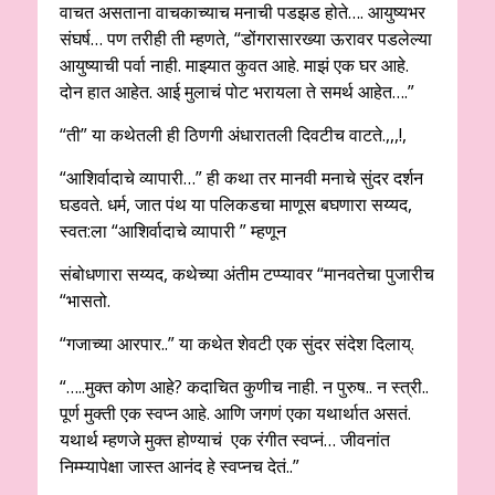
वाचत असताना वाचकाच्याच मनाची पडझड होते…. आयुष्यभर
संघर्ष… पण तरीही ती म्हणते, “डोंगरासारख्या ऊरावर पडलेल्या
आयुष्याची पर्वा नाही. माझ्यात कुवत आहे. माझं एक घर आहे.
दोन हात आहेत. आई मुलाचं पोट भरायला ते समर्थ आहेत….”
“ती” या कथेतली ही ठिणगी अंधारातली दिवटीच वाटते.,,,!,
“आशिर्वादाचे व्यापारी…” ही कथा तर मानवी मनाचे सुंदर दर्शन
घडवते. धर्म, जात पंथ या पलिकडचा माणूस बघणारा सय्यद,
स्वत:ला “आशिर्वादाचे व्यापारी ” म्हणून
संबोधणारा सय्यद, कथेच्या अंतीम टप्प्यावर “मानवतेचा पुजारीच
“भासतो.
“गजाच्या आरपार..” या कथेत शेवटी एक सुंदर संदेश दिलाय्.
“…..मुक्त कोण आहे? कदाचित कुणीच नाही. न पुरुष.. न स्त्री..
पूर्ण मुक्ती एक स्वप्न आहे. आणि जगणं एका यथार्थात असतं.
यथार्थ म्हणजे मुक्त होण्याचं एक रंगीत स्वप्नं… जीवनांत
निम्म्यापेक्षा जास्त आनंद हे स्वप्नच देतं..”