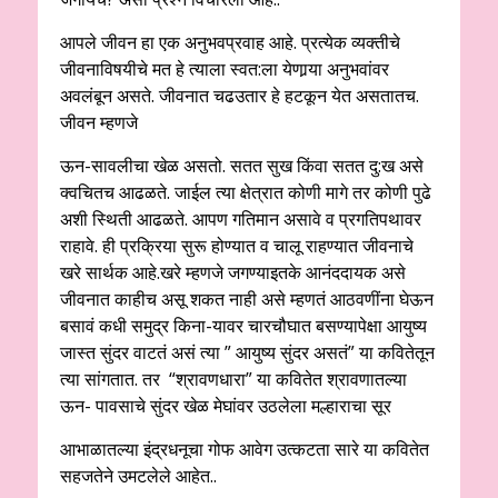
आपले जीवन हा एक अनुभवप्रवाह आहे. प्रत्येक व्यक्तीचे
जीवनाविषयीचे मत हे त्याला स्वत:ला येणार्‍या अनुभवांवर
अवलंबून असते. जीवनात चढउतार हे हटकून येत असतातच.
जीवन म्हणजे
ऊन-सावलीचा खेळ असतो. सतत सुख किंवा सतत दु:ख असे
क्वचितच आढळते. जाईल त्या क्षेत्रात कोणी मागे तर कोणी पुढे
अशी स्थिती आढळते. आपण गतिमान असावे व प्रगतिपथावर
राहावे. ही प्रक्रिया सुरू होण्यात व चालू राहण्यात जीवनाचे
खरे सार्थक आहे.खरे म्हणजे जगण्याइतके आनंददायक असे
जीवनात काहीच असू शकत नाही असे म्हणतं आठवणींना घेऊन
बसावं कधी समुद्र किना-यावर चारचौघात बसण्यापेक्षा आयुष्य
जास्त सुंदर वाटतं असं त्या ” आयुष्य सुंदर असतं” या कवितेतून
त्या सांगतात. तर “श्रावणधारा” या कवितेत श्रावणातल्या
ऊन- पावसाचे सुंदर खेळ मेघांवर उठलेला मल्हाराचा सूर
आभाळातल्या इंद्रधनूचा गोफ आवेग उत्कटता सारे या कवितेत
सहजतेने उमटलेले आहेत..