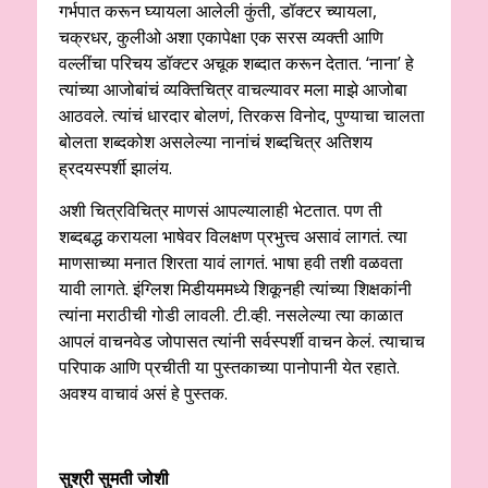
गर्भपात करून घ्यायला आलेली कुंती, डॉक्टर च्यायला,
चक्रधर, कुलीओ अशा एकापेक्षा एक सरस व्यक्ती आणि
वल्लींचा परिचय डॉक्टर अचूक शब्दात करून देतात. ‘नाना’ हे
त्यांच्या आजोबांचं व्यक्तिचित्र वाचल्यावर मला माझे आजोबा
आठवले. त्यांचं धारदार बोलणं, तिरकस विनोद, पुण्याचा चालता
बोलता शब्दकोश असलेल्या नानांचं शब्दचित्र अतिशय
ह्रदयस्पर्शी झालंय.
अशी चित्रविचित्र माणसं आपल्यालाही भेटतात. पण ती
शब्दबद्ध करायला भाषेवर विलक्षण प्रभुत्त्व असावं लागतं. त्या
माणसाच्या मनात शिरता यावं लागतं. भाषा हवी तशी वळवता
यावी लागते. इंग्लिश मिडीयममध्ये शिकूनही त्यांच्या शिक्षकांनी
त्यांना मराठीची गोडी लावली. टी.व्ही. नसलेल्या त्या काळात
आपलं वाचनवेड जोपासत त्यांनी सर्वस्पर्शी वाचन केलं. त्याचाच
परिपाक आणि प्रचीती या पुस्तकाच्या पानोपानी येत रहाते.
अवश्य वाचावं असं हे पुस्तक.
सुश्री सुमती जोशी