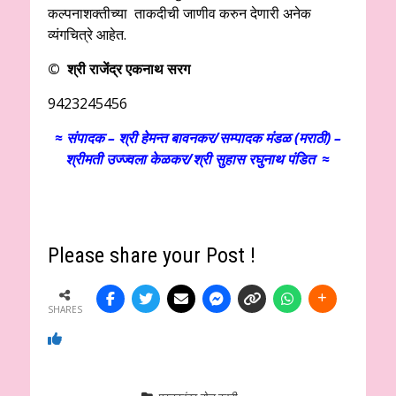
कल्‍पनाशक्‍तीच्‍या ताकदीची जाणीव करुन देणारी अनेक
व्‍यंगचित्रे आहेत.
© श्री राजेंद्र एकनाथ सरग
9423245456
≈ संपादक – श्री हेमन्त बावनकर/
सम्पादक मंडळ (मराठी) –
श्रीमती उज्ज्वला केळकर/श्री सुहास रघुनाथ पंडित ≈
Please share your Post !
SHARES