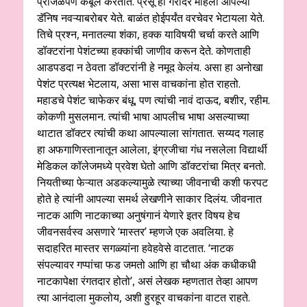
प्रांजळपणे कबूल करतात. प्रसू ही गरोदर महिला आपल्या
डॅनिष नवऱ्याबरोबर येते. बाळंत होईपर्यंत वरचेवर भेटायला येते.
तिचे प्रश्न, मनातल्या शंका, हक्क याविषयी चर्चा करते आणि
डॉक्टरांना पेशंटच्या हक्कांची जाणीव करून देते. कोणताही
आडपडदा न ठेवता डॉक्टरांनी हे नमूद केलंय. असा हा अनोखा
पेशंट प्रत्यक्ष भेटलाय, असा भास वाचकांना होत राहतो.
महाडचे पेशंट चाफेकर बंधू, पण त्यांची नावं दाऊद, बशीर, रहीम.
कोकणी मुसलमान. त्यांची भाषा आपलीच भाषा असल्याच्या
थाटात डॉक्टर त्यांची कथा आपल्याला सांगतात. सय्यद गलाह
हा अफगाणिस्तानातून आलेला, इंग्रजीचा गंध नसलेला विद्यार्थी
मेडिकल कॉलेजमध्ये प्रवेश घेतो आणि डॉक्टरांचा मित्र बनतो.
नियतीच्या फेऱ्यात अडकल्यामुळे त्याच्या जीवनाची कशी फरपट
होते हे त्यांनी आपल्या समर्थ लेखणीने साकार दिलंय. जीवनात
नाटक आणि नाटकाच्या अनुषंगानं येणारे इतर विषय हेच
जीवनसर्वस्व असणारे ‘मास्तर’ म्हणजे एक अवलिया. हे
सदाहरित मास्तर सगळ्यांना हवेहवेसे वाटतात. ‘नाटक
संपल्यावर गप्पांचा फड जमतो आणि हा चौथा अंक कधीकधी
नाटकापेक्षा रंगतदार होतो’, असं लेखक म्हणतात तेव्हा आपण
त्या आनंदाला मुकलोय, अशी हुरहूर वाचकांना वाटत राहते.