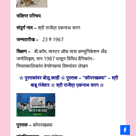
संक्षिप्त परिचय
संपूर्ण नाव –
श्री राजेंद्र एकनाथ सरग
जन्‍मतारीख –
23 मे 1967
शिक्षण –
बी.कॉम, मास्‍टर ऑफ मास कम्‍युनिकेशन अँड
जर्नालिझम, सन 1987 पासून विविध दैनिकांत–
नियतकालिकांत वेगवेगळया विषयांवर लेखन
☆ पुस्तकांवर बोलू काही ☆ पुस्तक – “कोपरखळ्या” – श्री
बाबू गंजेवार ☆ श्री राजेंद्र एकनाथ सरग ☆
पुस्तक –
कोपरखळ्या