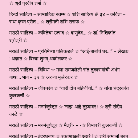
☆ श्री प्रदीप शर्मा ☆
हिन्दी साहित्य – साप्ताहिक स्तम्भ ☆ शशि साहित्य # ३४ – कविता –
राधा कृष्ण प्रीत… ☆ श्रीमती शशि सराफ ☆
मराठी साहित्य – कवितेचा उत्सव ☆ वासुदेव… ☆ डाॅ. निशिकांत
श्रोत्री ☆
मराठी साहित्य – प्रतिमेच्या पलिकडले ☆ “आई-बाबांचं घर…” – लेखक
: अज्ञात ☆ बिल्वा शुभम् अकोलकर ☆
मराठी साहित्य – विविधा ☆ मला समजलेली संत तुकारामांची अभंग
गाथा… भाग – ३२ ☆ अरुणा मुल्हेरकर ☆
मराठी साहित्य – जीवनरंग ☆ “वारी दोन बहिणींची…” ☆ नीता चंद्रकांत
कुलकर्णी ☆
मराठी साहित्य – मनमंजुषेतून ☆ ‘नाझ’ आहे तुझ्यावर ! ☆ श्री संदीप
काळे ☆
मराठी साहित्य – मनमंजुषेतून ☆ मैत्री- – -☆ विभावरी कुलकर्णी ☆
मराठी साहित्य – इंद्रधनुष्य ☆ रक्तमाखली अक्षरे ! ☆ श्री संभाजी बबन