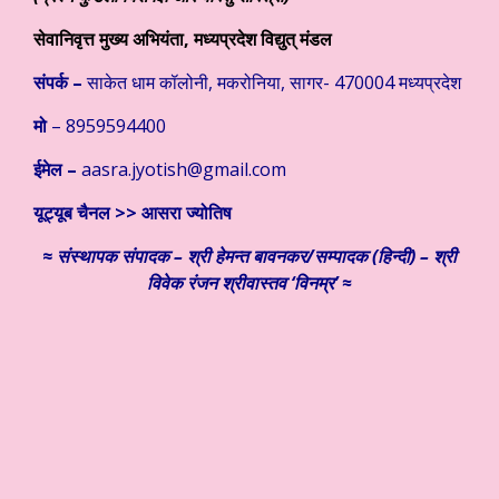
सेवानिवृत्त मुख्य अभियंता, मध्यप्रदेश विद्युत् मंडल
संपर्क –
साकेत धाम कॉलोनी, मकरोनिया, सागर- 470004 मध्यप्रदेश
मो
– 8959594400
ईमेल –
aasra.jyotish@gmail.com
यूट्यूब चैनल >>
आसरा ज्योतिष
≈
संस्थापक
संपादक – श्री हेमन्त बावनकर/
सम्पादक (हिन्दी) – श्री
विवेक रंजन श्रीवास्तव ‘विनम्र’ ≈