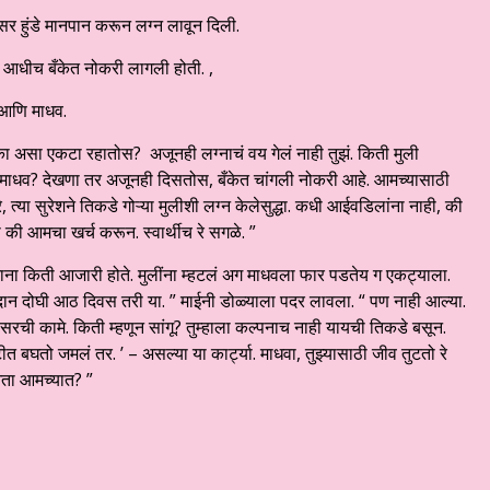
र हुंडे मानपान करून लग्न लावून दिली.
ा आधीच बँकेत नोकरी लागली होती. ,
 आणि माधव.
 का असा एकटा रहातोस? अजूनही लग्नाचं वय गेलं नाही तुझं. किती मुली
 माधव? देखणा तर अजूनही दिसतोस, बँकेत चांगली नोकरी आहे. आमच्यासाठी
 त्या सुरेशने तिकडे गोऱ्या मुलीशी लग्न केलेसुद्धा. कधी आईवडिलांना नाही, की
 की आमचा खर्च करून. स्वार्थीच रे सगळे. ”
ये नाना किती आजारी होते. मुलींना म्हटलं अग माधवला फार पडतेय ग एकट्याला.
निदान दोघी आठ दिवस तरी या. ” माईनी डोळ्याला पदर लावला. “ पण नाही आल्या.
सासरची कामे. किती म्हणून सांगू? तुम्हाला कल्पनाच नाही यायची तिकडे बसून.
बघतो जमलं तर. ’ – असल्या या कार्ट्या. माधवा, तुझ्यासाठी जीव तुटतो रे
ता आमच्यात? ”