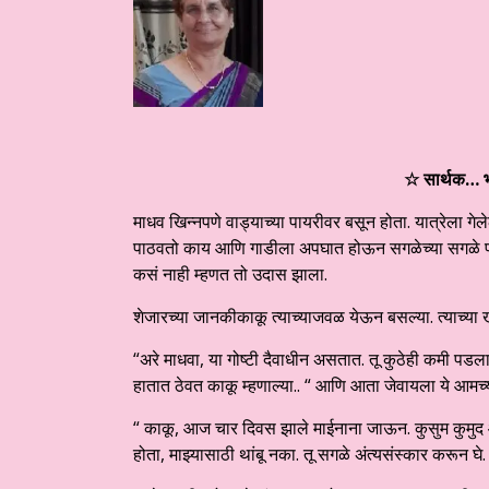
☆ सार्थक… भा
माधव खिन्नपणे वाड्याच्या पायरीवर बसून होता. यात्रेला गेलेल
पाठवतो काय आणि गाडीला अपघात होऊन सगळेच्या सगळे प
कसं नाही म्हणत तो उदास झाला.
शेजारच्या जानकीकाकू त्याच्याजवळ येऊन बसल्या. त्याच्या खां
“अरे माधवा, या गोष्टी दैवाधीन असतात. तू कुठेही कमी पडला ना
हातात ठेवत काकू म्हणाल्या.. “ आणि आता जेवायला ये आमच
“ काकू, आज चार दिवस झाले माईनाना जाऊन. कुसुम कुमुद आल
होता, माझ्यासाठी थांबू नका. तू सगळे अंत्यसंस्कार करून घे.