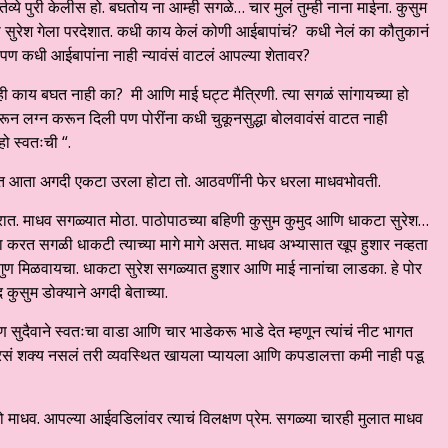
व्ये पुरी केलीस हो. बघतोय ना आम्ही सगळे… चार मुलं तुम्ही नाना माईना. कुसुम
ाकटा सुरेश गेला परदेशात. कधी काय केलं कोणी आईबापांचं? कधी नेलं का कौतुकानं
 पण कधी आईबापांना नाही न्यावंसं वाटलं आपल्या शेतावर?
ी काय बघत नाही का? मी आणि माई घट्ट मैत्रिणी. त्या सगळं सांगायच्या हो
करून लग्न करून दिली पण पोरींना कधी चुकूनसुद्धा बोलवावंसं वाटत नाही
हो स्वतःची “.
रात आता अगदी एकटा उरला होटा तो. आठवणींनी फेर धरला माधवभोवती.
ात. माधव सगळ्यात मोठा. पाठोपाठच्या बहिणी कुसुम कुमुद आणि धाकटा सुरेश…
ादा करत सगळी धाकटी त्याच्या मागे मागे असत. माधव अभ्यासात खूप हुशार नव्हता
 गुण मिळवायचा. धाकटा सुरेश सगळ्यात हुशार आणि माई नानांचा लाडका. हे पोर
 कुसुम डोक्याने अगदी बेताच्या.
सुदैवाने स्वतःचा वाडा आणि चार भाडेकरू भाडे देत म्हणून त्यांचं नीट भागत
ारसं शक्य नसलं तरी व्यवस्थित खायला प्यायला आणि कपडालत्ता कमी नाही पडू
ो माधव. आपल्या आईवडिलांवर त्याचं विलक्षण प्रेम. सगळ्या चारही मुलात माधव