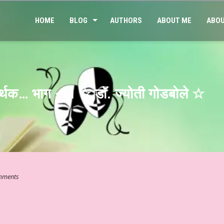
HOME
BLOG
AUTHORS
ABOUT ME
ABOU
र्थक… भाग – १ ☆ डॉ. ज्योती गोडबोले ☆
mments
 साहित्यिक संसार # ३४४ ☆ व्यंग्य – शीतल भाई और शान्ति की खोज ☆ डॉ कुंदन 