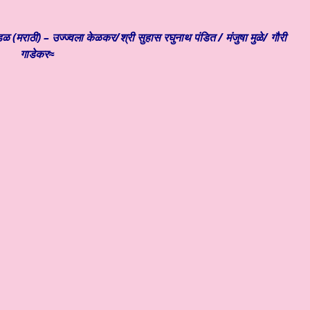
ळ (मराठी) – उज्ज्वला केळकर/श्री सुहास रघुनाथ पंडित / मंजुषा मुळे/ गौरी
गाडेकर≈