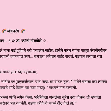
जीवनरंग
ग – १ ☆ डॉ. ज्योती गोडबोले
☆
े नाना माई दुर्दैवाने घरी परतलेच नाहीत. हौसेने माधव त्यांना यात्रा कंपनीबरोबर
्रवासी दगावतात काय… माधवला अतिशय वाईट वाटलं. माझ्याच हाताला यश
द्यावर हात ठेवून म्हणाल्या,
हीस बरं पुत्रकर्तव्यात. घे हा चहा, बरं वाटेल तुला. “ मायेने चहाचा कप त्याच्या
्याकडे थोडे दिवस. का डबा पाठवू? ” माधवने मान हलवली.
्या आणि लगेच गेल्या. अमेरिकेला असलेला सुरेश उद्या पोचेल. तो म्हणाला
 बरोबर आहे त्याचंही. माझ्या परीने मी सगळं नीट केलं हो. ”