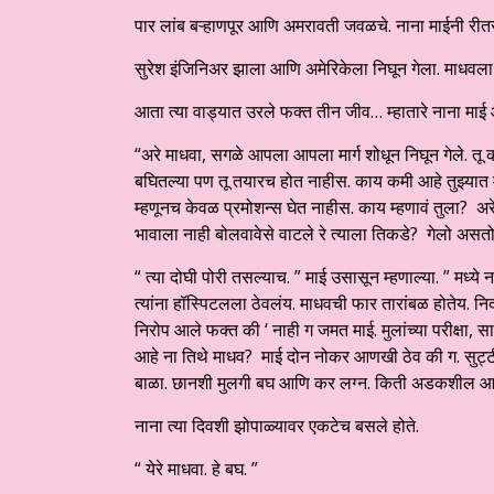
पार लांब बऱ्हाणपूर आणि अमरावती जवळचे. नाना माईनी रीतस
सुरेश इंजिनिअर झाला आणि अमेरिकेला निघून गेला. माधवल
आता त्या वाड्यात उरले फक्त तीन जीव… म्हातारे नाना माई
“अरे माधवा, सगळे आपला आपला मार्ग शोधून निघून गेले. तू
बघितल्या पण तू तयारच होत नाहीस. काय कमी आहे तुझ्यात
म्हणूनच केवळ प्रमोशन्स घेत नाहीस. काय म्हणावं तुला? अरे,
भावाला नाही बोलवावेसे वाटले रे त्याला तिकडे? गेलो असतो
“ त्या दोघी पोरी तसल्याच. ” माई उसासून म्हणाल्या. ” मध्
त्यांना हॉस्पिटलला ठेवलंय. माधवची फार तारांबळ होतेय. 
निरोप आले फक्त की ‘ नाही ग जमत माई. मुलांच्या परीक्षा, 
आहे ना तिथे माधव? माई दोन नोकर आणखी ठेव की ग. सुट्टीत 
बाळा. छानशी मुलगी बघ आणि कर लग्न. किती अडकशील आ
नाना त्या दिवशी झोपाळ्यावर एकटेच बसले होते.
“ येरे माधवा. हे बघ. ”