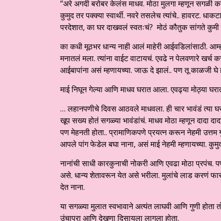
“अरे अगदी बरोबर केलंस माधव. मोठा मुलगा म्हणून सगळी कर्त
कुमुद तर पक्क्या स्वार्थी. नवरे तसलेच त्यांचे.. हावरट. ध
परदेशात, का घर दाखवलं स्वतःचं? मोठं कौतुक सांगते कुमी
का कधी मूठभर धान्य नाही आलं माहेरी आईवडिलांसाठी. आम्ह
मनातलं मला. त्यांना वाईट वाटायचं. एवढे न पेलवणारे खर्च 
आईबापांना असं म्हणायच्या. जाऊ दे झालं.. पण तू काळजी घे 
माई निघून गेल्या आणि माधव घरात आला. एवढ्या मोठ्या घ
… लहानपणीचे दिवस आठवले माधवला. ही चार भावंडं त्या घर
खूप सख्य होतं सगळ्या भावंडांचं. माधव मोठा म्हणून दादा द
पण मेहनती होता.. प्रामाणिकपणे प्रयत्न करून नेहमी उत्तम
आपले पांग फेडेल बघा नाना, असं माई नेहमी म्हणायच्या. कुमुद
नानांची साधी कारकुनाची नोकरी आणि एवढा मोठा प्रपंच. पण 
असे. धान्य शेतावरून येत असे भरीला. मुलांचे लाड करणं फ
देत नाना.
या सगळ्या मुलात स्वभावाने अत्यंत लाघवी आणि गुणी होता त
उंचापुरा आणि देखणा दिसायला लागला होता.