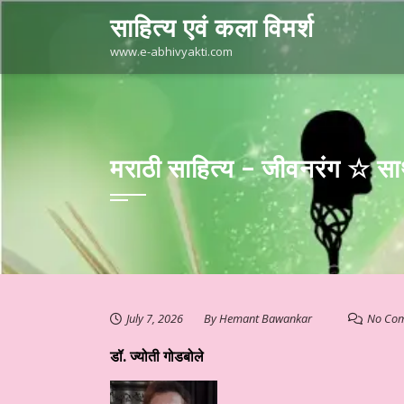
Skip
साहित्य एवं कला विमर्श
to
content
www.e-abhivyakti.com
मराठी साहित्य – जीवनरंग ☆ सा
July 7, 2026
By
Hemant Bawankar
No Co
डॉ. ज्योती गोडबोले
्तुत है आज का साहित्य
हिन्दी साहित्य – साप्ताहिक स्तम्भ ☆ परिहार जी का