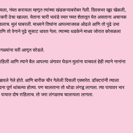
डायला, गंमत करायला म्हणून त्यांच्या खंडकऱ्याबरोबर गेली. दिवसभर खूप खेळली,
भाकरी ठेचा खाल्ला. येताना चारी भावंडे रमत गमत शेतातून येत असताना अचानक
ळ आलाच. मुलं घाबरली. माधवने तिघांना आपल्याजवळ ओढले आणि तो पुढे उभा
णि तो वेगाने पुढे सुसाट धावत गेला. त्याच्या धडकेने माधव जोरात कोसळला
सगळ्यांना घरी आणून सोडले.
िली आणि त्याने बैल आपल्या अंगावर घेऊन मुलांना वाचवलं हेही त्याने नानांना
ावले गेले होते. आणि बारीक चीर गेलेली दिसली एक्सरेत. डॉक्टरांनी त्याला
ेदना पूर्ण थांबल्या होत्या. पण चालताना तो थोडा लंगडू लागला. त्या पायावर भार
या पायात दोष राहिलाच. तो जरा लंगडतच चालायला लागला.