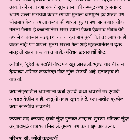
ठरवतो की आता दंगा नव्याने सुरू झाला की कम्प्युटरच्या दुकानावर
आपण डल्ला मारायचा कारण त्याच्या मुलाला कम्प्युटर हवं असतं. पण
थोड्याच वेळात त्याला कळतं की आपला मुलगा पण आतंकवाद्यांसोबत
मारला गेलाय. हे कळल्यानंतर मात्र त्याला ऐकता ऐकताच भोवळ येते.
म्हणजे आतंकवाद घडवून आणताना दुसऱ्याचं कुणी गेलं तर त्याचं काही
वाटत नाही पण आपला मुलगा मारला गेला आहे म्हटल्यानंतर ते दुःख
मात्र तो सहन करू शकत नाही. अतिशय हृदयस्पर्शी गोष्ट.
त्यांचीच, ‘दुहेरी फायदा’ही गोष्ट पण खूप आवडली. भ्रष्टाचाराची लस
देण्याच्या अभिनव कल्पनेतून गोष्ट सुंदर रंगवली आहे. मूळातूनच ती
वाचावी.
कथासंग्रहातील आपल्याला कधी एखादी कथा आवडते तर एखादी
आवडत देखील नाही. परंतु मी मनापासून सांगते, मला यातील प्रत्येक
कथा सारखीच आवडली.
उज्वला ताई धन्यवाद! इतकं सुंदर पुस्तक आम्हाला तुमच्या अतिशय सुंदर
अनुवादामुळे वाचायला मिळालं. तुमच्या पण कथा खूप आवडल्या.
परिचय: सौ. ज्योती कुळकर्णी