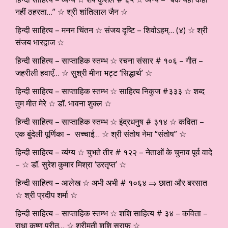
नहीं ठहरता…” ☆ श्री शांतिलाल जैन ☆
हिन्दी साहित्य – मनन चिंतन ☆ संजय दृष्टि – शिवोऽहम्… (४) ☆ श्री
संजय भारद्वाज ☆
हिन्दी साहित्य – साप्ताहिक स्तम्भ ☆ रचना संसार # १०६ – गीत –
जहरीली हवाएँ… ☆ सुश्री मीना भट्ट ‘सिद्धार्थ’ ☆
हिन्दी साहित्य – साप्ताहिक स्तम्भ ☆ साहित्य निकुज #३३३ ☆ शब्द
तुम मीत मेरे ☆ डॉ. भावना शुक्ल ☆
हिन्दी साहित्य – साप्ताहिक स्तम्भ ☆ इंद्रधनुष # ३१४ ☆ कविता –
एक बुंदेली पूर्णिका – सच्चाई… ☆ श्री संतोष नेमा “संतोष” ☆
हिन्दी साहित्य – व्यंग्य ☆ चुभते तीर # १२२ – नेताओं के चुनाव पूर्व वादे
– ☆ डॉ. सुरेश कुमार मिश्रा ‘उरतृप्त’ ☆
हिन्दी साहित्य – आलेख ☆ अभी अभी # १०६४ ⇒ छाता और बरसात
☆ श्री प्रदीप शर्मा ☆
हिन्दी साहित्य – साप्ताहिक स्तम्भ ☆ शशि साहित्य # ३४ – कविता –
राधा कृष्ण प्रीत… ☆ श्रीमती शशि सराफ ☆