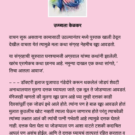
उज्ज्वला केळकर
वाचन सुरू असताना कामासाठी उठल्यानंतर मध्ये पुस्तक खाली ठेवून
देखील वाचता येतं त्यामुळे मला कथा संग्रह नेहमीच खूप आवडतो.
या संग्रहाची सुरुवात घनश्यामजी अग्रवाल यांच्या कथांनी झालेली.
खरंच प्रत्येकच कथा छानच आहे. नमुन्या दाखल एक कथा सांगते, ‘
तिचा आतला आवाज’.
– – – डॉक्टरी इलाज पूजापाठ गंडेदोरे करून थकलेलं जोडपं शेवटी
अनाथालयात मुलगा दत्तक घ्यायला जाते. एक मूल ते जोडप्याला आवडतं.
मॅनेजरही म्हणतो की मुलगा खूप छान आहे घ्या तुम्ही दत्तक! काही
दिवसांपूर्वी एक जोडपं इथे आले होते. त्यांना पण हे बाळ खूप आवडले होतं
मुलात कुठलीच खोट नव्हती त्याला घेऊन जाणारच होते परंतु त्याचवेळी
त्यांच्या लक्षात आलं की त्यांची पत्नी गर्भवती आहे त्यामुळे दत्तक घेतले
नाही. दत्तक घेता घेता या जोडप्याला पण आशा वाटते टशकी कदाचित
आपलं पण असंच होईल. आणि ते दत्तक घ्यायचं तात्पुरतं रहित करतात व