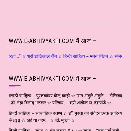
WWW.E-ABHIVYAKTI.COM में आज –
ं ठहरता…” ☆ श्री शांतिलाल जैन ☆ हिन्दी साहित्य – मनन चिंतन ☆ संजय दृष्टि – 
WWW.E-ABHIVYAKTI.COM में आज –
मराठी साहित्य – पुस्तकांवर बोलू काही ☆ “मन अंकुरे अंकुरे” – लेखिका
: डॉ. नेहा विनोद भटकर ☆ परिचय – श्री अशोक ल. देशपांडे ☆
हिन्दी साहित्य – साप्ताहिक स्तम्भ ☆ डॉ. मुक्ता का संवेदनात्मक साहित्य
#३३३ ☆ अहं या वहम… ☆ डॉ. मुक्ता ☆
हिन्दी साहित्य – व्यंग्य ☆ शेष कुशल # ६५ ☆ व्यंग्य – “बक यहाँ कहीं