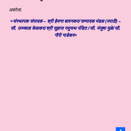
अकोला.
≈संस्थापक संपादक – श्री हेमन्त बावनकर/
सम्पादक मंडळ (मराठी) –
सौ. उज्ज्वला केळकर/श्री सुहास रघुनाथ पंडित /सौ. मंजुषा मुळे/सौ.
गौरी गाडेकर≈