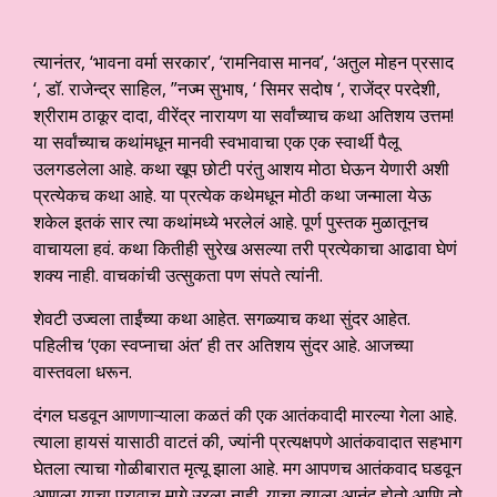
त्यानंतर, ‘भावना वर्मा सरकार’, ‘रामनिवास मानव’, ‘अतुल मोहन प्रसाद
‘, डॉ. राजेन्द्र साहिल, ”नज्म सुभाष, ‘ सिमर सदोष ‘, राजेंद्र परदेशी,
श्रीराम ठाकूर दादा,
वीरेंद्र नारायण या सर्वांच्याच कथा अतिशय उत्तम!
या सर्वांच्याच कथांमधून मानवी स्वभावाचा एक एक स्वार्थी पैलू
उलगडलेला आहे. कथा खूप छोटी परंतु आशय मोठा घेऊन येणारी अशी
प्रत्येकच कथा आहे. या प्रत्येक कथेमधून मोठी कथा जन्माला येऊ
शकेल इतकं सार त्या कथांमध्ये भरलेलं आहे. पूर्ण पुस्तक मुळातूनच
वाचायला हवं. कथा कितीही सुरेख असल्या तरी प्रत्येकाचा आढावा घेणं
शक्य नाही. वाचकांची उत्सुकता पण संपते त्यांनी.
शेवटी उज्वला ताईंच्या कथा आहेत. सगळ्याच कथा सुंदर आहेत.
पहिलीच ‘एका स्वप्नाचा अंत’ ही तर अतिशय सुंदर आहे. आजच्या
वास्तवला धरून.
दंगल घडवून आणणाऱ्याला कळतं की एक आतंकवादी मारल्या गेला आहे.
त्याला हायसं यासाठी वाटतं की, ज्यांनी प्रत्यक्षपणे आतंकवादात सहभाग
घेतला त्याचा गोळीबारात मृत्यू झाला आहे. मग आपणच आतंकवाद घडवून
आणला याचा पुरावाच मागे उरला नाही. याचा त्याला आनंद होतो आणि तो