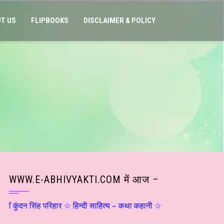
T US
FLIPBOOKS
DISCLAIMER & POLICY
WWW.E-ABHIVYAKTI.COM में आज –
ंदन सिंह परिहार ☆ हिन्दी साहित्य – कथा कहानी ☆ ≈ मॉरिशस से ≈ गद्य क्षणि