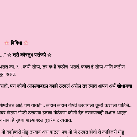
विविधा
ं…
” ☆ श्री कौस्तुभ परांजपे
☆
 असत का. ?… कधी सोप्प, तर कधी कठीण असतं. फक्त हे सोप्प आणि कठीण
बून असत.
सतो. पण कोणी आपल्याबद्दल काही ठरवलं असेल तर त्यात आपण अर्थ शोधायचा
इतर गोष्टींचच आहे. पण यातही… लहान लहान गोष्टी ठरवायला तुम्ही कशाला पाहिजे…
ोबर मोठ्या गोष्टी ठरवण्या इतका मोठेपणा कोणी देत नसल्याचही लक्षात आणून
ा हे सुध्दा माझ्याबद्दल दुसरेच ठरवतात.
णे मी काहितरी मोठ्ठ ठरवाव अस वाटलं. पण मी जे ठरवत होतो ते काहितरी मोठ्ठ