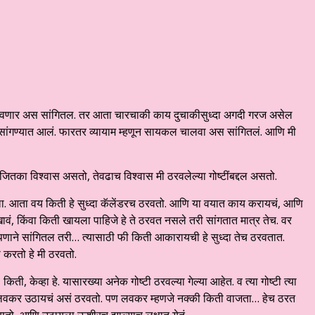
वणार अस सांगितल. तर आता चारचाकी काय दुचाकीसुध्दा अगदी गरज असेल
ंगण्यात आलं. फारतर व्यायाम म्हणून सायकल चालवा अस सांगितलं. आणि मी
ितका विश्वास असतो, तेवढाच विश्वास मी ठरवलेल्या गोष्टींबद्दल असतो.
ला. आता वय किती हे सुध्दा कॅलेंडरच ठरवतो. आणि या वयात काय करायचं, आणि
वं, किंवा किती खायला पाहिजे हे ते ठरवत नसले तरी सांगतात मात्र तेच. वर
ाने सांगितल तरी… त्यासाठी फी किती आकारायची हे सुध्दा तेच ठरवतात.
करतो हे मी ठरवतो.
, केव्हा हे. यासारख्या अनेक गोष्टी ठरवल्या गेल्या आहेत. व त्या गोष्टी त्या
ळी लवकर उठायचं असं ठरवतो. पण लवकर म्हणजे नक्की किती वाजता… हेच ठरत
 असतो, आणि उठायला ऊशीरच झाल्याच लक्षात येतं.