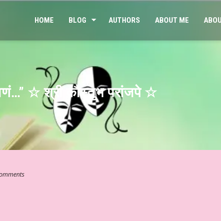
HOME
BLOG
AUTHORS
ABOUT ME
ABOU
णं…” ☆ श्री कौस्तुभ परांजपे ☆
omments
 का साहित्यिक संसार # ३४४ ☆ व्यंग्य – शीतल भाई और शान्ति की खोज ☆ डॉ कु