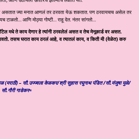
ोट्या असतात ज्या मनात आणलं तर ठरवता येऊ शकतात. पण ठरवायचच असेल तर
यच टाळतो… आणि मोठ्या गोष्टी… राहू देत. नंतर सांगतो…
ॅटेल मधे ते काय देणार हे त्यांनी ठरवलेलं असत व तेच मेनूकार्ड वर असत.
रवतो. तसच घरात काय ठरलं आहे
,
व त्यातलं काय
,
व किती मी (वेळेत) करु
ळ (मराठी) – सौ.उज्ज्वला केळकर/श्री सुहास रघुनाथ पंडित /सौ.मंजुषा मुळे/
सौ.गौरी गाडेकर≈