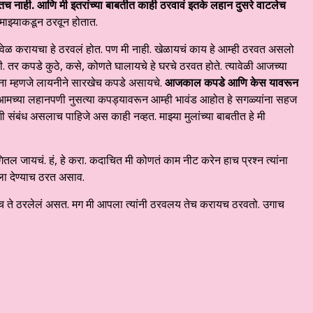
च नाही. आणि मी इतरांच्या बाबतीत काही ठरवावं इतके लहान दुसरे वाटलेच
 माझ्याकडून ठरवून होतात.
ेळ करायचा हे ठरवलं होत. पण मी नाही. खेळायचं काय हे आम्ही ठरवत असलो
 तर कपडे कुठे, कसे, कोणते घालायचे हे घरचे ठरवत होते. त्यावेळी आजच्या
ना म्हणजे लायनीने सारखेच कपडे असायचे.
आजकाल कपडे आणि केस यावरून
मच्या लहानपणी नुसत्या कपड्यावरून आम्ही भावंड आहोत हे सगळ्यांना सहज
शी संबंध असलाच पाहिजे अस काही नव्हत. माझ्या मुलांच्या बाबतीत हे मी
ितल जायचं. हं, हे करा. कदाचित मी कोणतं काम नीट करेन हाच प्रश्न त्यांना
ा देण्याच ठरत असाव.
ायच ते ठरलेलं असत. मग मी आपला त्यांनी ठरवलय तेच करायच ठरवतो. उगाच