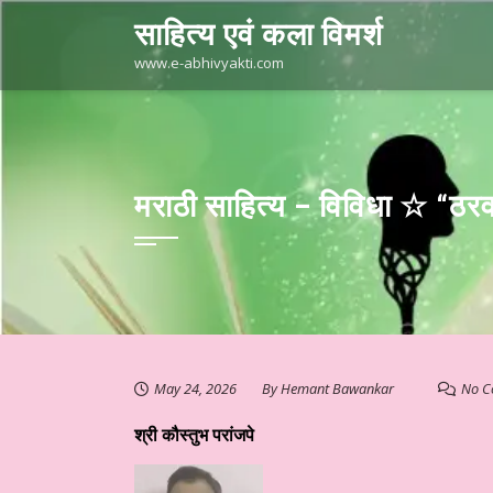
Skip
साहित्य एवं कला विमर्श
to
content
www.e-abhivyakti.com
मराठी साहित्य – विविधा ☆ “ठरव
May 24, 2026
By
Hemant Bawankar
No C
श्री कौस्तुभ परांजपे
्रस्तुत है आज का साहित्य
हिन्दी साहित्य – साप्ताहिक स्तम्भ ☆ परिहार जी