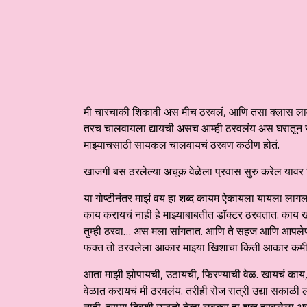
मी चारचाकी शिकावी अस मीच ठरवलं, आणि तसा क्लास ला
तरच चालवायला द्यायची असच आम्ही ठरवलंय अस घरातून सा
माझ्याचसाठी सायकल चालवायचं ठरवण कठीण होतं.
खाजगी बस ठरलेल्या अचूक वेळेला प्रवास सुरु करेल यावर ज
या गोष्टीनंतर माझं वय हा शब्द कायम ऐकायला यायला लाग
काय करायचं नाही हे माझ्याबाबतीत डाॅक्टर ठरवतात. काय खा
तुम्ही ठरवा… अस मला सांगतात. आणि ते सहज आणि आपलेपण
फक्त तो ठरवलेला आकार माझ्या खिशाचा किती आकार कमी 
आता माझी झोपायची, उठायची, फिरण्याची वेळ. खायचं काय, किती
वेळात करायचं मी ठरवलंय. तरीही रोज रात्री उद्या सका
नाही. दुसर्‍या दिवशी ऊठतो तेव्हा लवकर हा शब्द हरवलेला