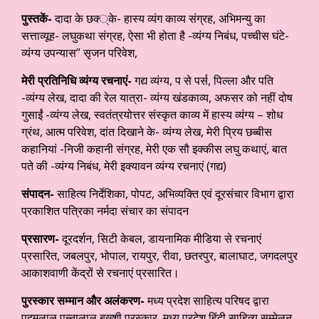
पुस्तकें-
दादा के छक्‍्के- हास्य व्यंग काव्य संग्रह, अभिमन्यु का
सत्ताव्यूह- लघुकथा संग्रह, ऐसा भी होता है -व्यंग्य निबंध, पच्चीस घंटे-
व्यंग्य उपन्यास” सृजन परिवेश,
मेरी प्रतिनिधि व्यंग्य रचनाएं-
गद्य व्यंग्य, प से पर्स, पिल्‍ला और पति
-व्यंग्य लेख, दादा की रेल यात्रा- व्यंग्य खंडकाव्य, अफसर को नहीं दोष
गुसाईं -व्यंग्य लेख, स्वतंत्रयोत्तर संस्कृत काव्य में हास्य व्यंग्य – शोध
ग्रंथ, आत्म परिवेश, दांत दिखाने के-
व्यंग्य लेख, मेरी प्रिय छब्बीस
कहानियां -निजी कहानी संग्रह, मेरी एक सौ इक्कीस लघु कथाएं, बात
पते की -व्यंग्य निबंध, मेरी इक्यावन व्यंग्य रचनाएं (गद्य)
संपादन-
साहित्य निर्देशिका, पोपट, अभिव्यक्ति एवं दूरसंचार विभाग द्वारा
प्रकाशित पत्रिका नर्मदा संचार का संपादन
प्रसारण-
दूरदर्शन, सिटी केबल, डायनामिक मीडिया से रचनाएं
प्रसारित, जबलपुर, भोपाल, रायपुर, रीवा, छतरपुर, बालाघाट, जगदलपुर
आकाशवाणी केंद्रों से रचनाएं प्रसारित।
पुरस्कार सम्मान और अलंकरण-
मध्य प्रदेश साहित्य परिषद द्वारा
पदुमलाल पुन्नालाल बख्शी पुरस्कार, मध्य प्रदेश हिंदी साहित्य सम्मेलन