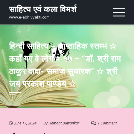
Skip
साहित्य एवं कला विमर्श
to
content
www.e-abhivyakti.com
हिन्दी साहित्य – साप्ताहिक स्तम्भ ☆
कहाँ गए वे लोग # १७ – “डॉ. श्री राम
ठाकुर दादा- समाज सुधारक” ☆ श्री
जय प्रकाश पाण्डेय ☆
June 17, 2024
By
Hemant Bawankar
1 Comment