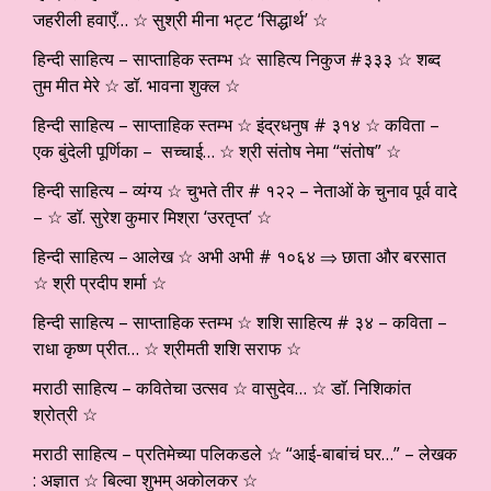
जहरीली हवाएँ… ☆ सुश्री मीना भट्ट ‘सिद्धार्थ’ ☆
हिन्दी साहित्य – साप्ताहिक स्तम्भ ☆ साहित्य निकुज #३३३ ☆ शब्द
तुम मीत मेरे ☆ डॉ. भावना शुक्ल ☆
हिन्दी साहित्य – साप्ताहिक स्तम्भ ☆ इंद्रधनुष # ३१४ ☆ कविता –
एक बुंदेली पूर्णिका – सच्चाई… ☆ श्री संतोष नेमा “संतोष” ☆
हिन्दी साहित्य – व्यंग्य ☆ चुभते तीर # १२२ – नेताओं के चुनाव पूर्व वादे
– ☆ डॉ. सुरेश कुमार मिश्रा ‘उरतृप्त’ ☆
हिन्दी साहित्य – आलेख ☆ अभी अभी # १०६४ ⇒ छाता और बरसात
☆ श्री प्रदीप शर्मा ☆
हिन्दी साहित्य – साप्ताहिक स्तम्भ ☆ शशि साहित्य # ३४ – कविता –
राधा कृष्ण प्रीत… ☆ श्रीमती शशि सराफ ☆
मराठी साहित्य – कवितेचा उत्सव ☆ वासुदेव… ☆ डाॅ. निशिकांत
श्रोत्री ☆
मराठी साहित्य – प्रतिमेच्या पलिकडले ☆ “आई-बाबांचं घर…” – लेखक
: अज्ञात ☆ बिल्वा शुभम् अकोलकर ☆