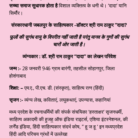
सच्चा समाज सुधारक होता है
विशाल व्यक्तित्व के धनी थे। ‘दादा’ यानि
सिर्मौर।
संस्कारधानी जबलपुर के साहित्यकार -डॉक्टर श्री राम ठाकुर “दादा?
फूलों की सुगंध वायु के विपरीत नहीं जाती है परंतु
मानव के गुणों की सुगंध
चारों ओर जाती है।
व्यंग्यकार : डॉ. श्री राम ठाकुर “दादा” का लेखन परिवेश
जन्म :-
28 जनवरी 946 ग्राम बारंगी, तहसील सोहागपुर, जिला
होशंगाबाद
शिक्षा: –
एम.ए., पी.एच. डी. (संस्कृत), साहित्य रत्न (हिंदी)
सृजन :-
व्यंग्य लेख, कविताएं, लघुकथाएं, उपन्यास, कहानियां
मध्य प्रदेश के रचनाधर्मियों की संपर्क संचयिका ‘हस्ताक्षर’ सृजनधर्मी,
साहित्य अकादमी की हुजह॒ ऑफ इंडिया राइटर्स, एशिया इंटरनेशनल, की
लर्नेंड इंडिया, हिंदी साहित्यकार संदर्भ कोष, ” हू ज हू ‘ इन मध्यप्रदेश
हिंदी आदि परिचय ग्रंथों में उल्लेखा