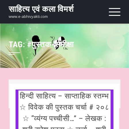
Skip
साहित्य एवं कला विमर्श
to
content
www.e-abhivyakti.com
TAG:
#पुस्तक-समीक्षा
हिन्दी साहित्य – साप्ताहिक स्तम्भ
☆ विवेक की पुस्तक चर्चा # २०८
☆ “व्यंग्य पच्चीसी…” – लेखक :