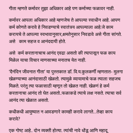
गीता म्हणते कर्मावर तुझा अधिकार आहे पण कर्माच्या फळावर नाही.
कर्मावर आपला अधिकार आहे म्हणजेच ते आपल्या स्वाधीन आहे. आपण
कर्म कोणते करावे हे निवडण्याचे स्वातंत्र्य आपल्याला आहे.जे काम
करायचे ते आपल्या स्वभावानुसार,क्षमतेनुसार निवडावे असे गीता सांगते.
असे काम सहज व आनंददायी होते.
असे कर्म करतानाचाच आनंद एवढा असतो की त्यापासून फळ काय
मिळेल याचा विचार माणसाच्या मनातच येत नाही.
‘दैनंदिन जीवनात गीता’ या पुस्तकात डॉ. वि.य.कुलकर्णी म्हणतात- मुलगा
खेळण्याच्या आनंदासाठी खेळतो. त्यामुळे व्यायामाचे फळ त्याला सहजच
मिळते. परंतु त्या फळासाठी म्हणून तो खेळत नाही. खेळणं हे कर्म
करतानाचा आनंद तो घेत असतो..फळाकडे त्याचे लक्ष नसते. त्याचा सर्व
आनंद त्या खेळात असतो.
कधीकधी आयुष्यात न आवडणारे कामही करावे लागते…तेव्हा काय
करावे?
एक गोष्ट आहे.. दोन व्यक्ती होत्या. त्यांची नावे धोंडू आणि महादू