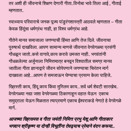
तर अशी ही जीवनाचे शिक्षण देणारी गीता..विनोबा भावे तिला आई , गीताई
म्हणतात..
स्वाध्याय परिवाराचे जनक पूज्य पांडुरंगशास्त्री आठवले म्हणतात – गीता
केवळ हिंदूंचा धर्मग्रंथ नाही, हा विश्व धर्मग्रंथ आहे.
गीतेने मानव समाजाला जगण्याची हिंमत आणि तेज दिले. जीवनाचा
पुरुषार्थ दाखविला. आपण सामान्य माणसे जीवनात वेगवेगळ्या प्रसंगी
गोंधळून जातो..कसे वागावे,काय करावे उमजत नाही.. भगवंतांनी
गोंधळलेल्या अर्जुनाला निमित्तमात्र बनवून विश्वातील समग्र मानव
जातीला गीता ज्ञानाद्वारे जीवन सोपेपणाने जगण्याचा चिरंतन मार्ग
दाखवला आहे…आपण ते समजाऊन घेण्याचा प्रयत्न केला पाहिजे..
ख्रिस्ती काय, हिंदू काय किंवा मुस्लिम काय…सर्व धर्म शेवटी सारखेच..
वेगवेगळ्या नद्या जशा वेगवेगळ्या ठिकाणाहून वहात येऊन एकाच
समुद्राला येऊन मिळतात त्याप्रमाणे एकाच ईश्वराकडे नेणाऱे हे वेगवेगळे
मार्ग..
आजच्या ख्रिसमस व गीता जयंती निमित्त प्रभु येशू आणि गीताकार
भगवान श्रीकृष्ण या दोन्ही विभूतींना तेवढ्याच प्रेमाने वंदन करूया..