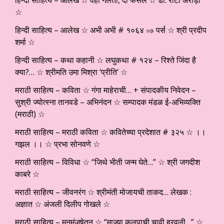
☆
हिन्दी साहित्य – आलेख ☆ अभी अभी # १०६४ ⇒ पर्स ☆ श्री प्रदीप
शर्मा ☆
हिन्दी साहित्य – कथा कहानी ☆ लघुकथा # १२४ – रिश्ते जिंदा है
क्या?… ☆ श्रीमति उमा मिश्रा ‘प्रीति’ ☆
मराठी साहित्य – कविता ☆ गंगा माहेराची… + संपादकीय निवेदन –
सुश्री ज्योत्स्ना तानवडे – अभिनंदन ☆ सम्पादक मंडळ ई-अभिव्यक्ति
(मराठी) ☆
मराठी साहित्य – मराठी कविता ☆ कवितेच्या प्रदेशात # ३२५ ☆ ।।
गझल ।। ☆ प्रभा सोनवणे ☆
मराठी साहित्य – विविधा ☆ “जिथे भीती जन्म घेते…” ☆ श्री जगदीश
काबरे ☆
मराठी साहित्य – जीवनरंग ☆ श्रीमंती मोजायची ताकद… लेखक :
अज्ञात ☆ अंजली दिलीप गोखले ☆
मराठी साहित्य – मनमंजुषेतून ☆ “माज्या कुलुपाची चावी हरवली…” ☆