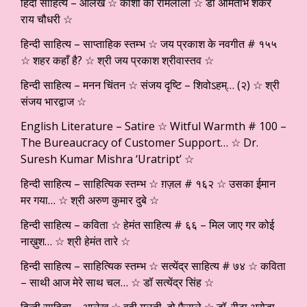
हिंदी साहित्य – आलेख ☆ काशी की रामलीला ☆ डॉ अमिताभ शंकर
राय चौधरी ☆
हिन्दी साहित्य – साप्ताहिक स्तम्भ ☆ जय प्रकाश के नवगीत # १५५
☆ शहर कहाँ है? ☆ श्री जय प्रकाश श्रीवास्तव ☆
हिन्दी साहित्य – मनन चिंतन ☆ संजय दृष्टि – शिवोऽहम्… (२) ☆ श्री
संजय भारद्वाज ☆
English Literature – Satire ☆ Witful Warmth # 100 –
The Bureaucracy of Customer Support… ☆ Dr.
Suresh Kumar Mishra ‘Uratript’ ☆
हिन्दी साहित्य – साहित्यिक स्तम्भ ☆ ग़ज़ल # १६२ ☆ उसका ईमान
मर गया… ☆ श्री अरुण कुमार दुबे ☆
हिन्दी साहित्य – कविता ☆ हेमंत साहित्य # ६६ – मिल जाए गर कोई
नाख़ुश… ☆ श्री हेमंत तारे ☆
हिन्दी साहित्य – साहित्यिक स्तम्भ ☆ सत्येंद्र साहित्य # ७४ ☆ कविता
– साथी आज मेरे साथ चल… ☆ डॉ सत्येंद्र सिंह ☆
हिन्दी साहित्य – आलेख ☆ वही गलती, दो फैसले ☆ डॉ. रीटा अरोड़ा