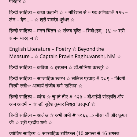
परिहार ☆
हिन्दी साहित्य – कथा कहानी ☆ ≈ मॉरिशस से ≈ गद्य क्षणिका# ११५ –
लेन – देन… – ☆ श्री रामदेव धुरंधर ☆
हिन्दी साहित्य – मनन चिंतन ☆ संजय दृष्टि – शिवोऽहम्… (६) ☆ श्री
संजय भारद्वाज ☆
English Literature – Poetry ☆ Beyond the
Measure… ☆ Captain Pravin Raghuvanshi, NM ☆
हिन्दी साहित्य – कविता ☆ इरफ़ान ☆ डॉ.सोनिया कस्तुरे ☆
हिन्दी साहित्य – साप्ताहिक स्तम्भ ☆ सलिल प्रवाह # २८९ – जिंदगी
गिरवी रखी☆ आचार्य संजीव वर्मा ‘सलिल’ ☆
हिन्दी साहित्य – व्यंग्य ☆ चुभते तीर # १२३ – वीआईपी संस्कृति और
आम आदमी – ☆ डॉ. सुरेश कुमार मिश्रा ‘उरतृप्त’ ☆
हिन्दी साहित्य – आलेख ☆ अभी अभी # १०६६ ⇒ मौसा जी और फूफा
जी ☆ श्री प्रदीप शर्मा ☆
ज्योतिष साहित्य ☆ साप्ताहिक राशिफल (10 अगस्त से 16 अगस्त