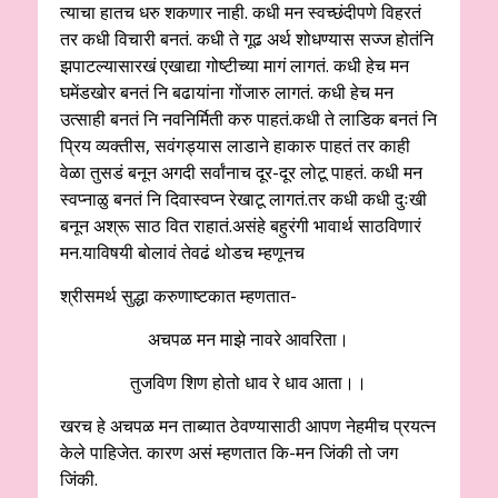
त्याचा हातच धरु शकणार नाही. कधी मन स्वच्छंदीपणे विहरतं
तर कधी विचारी बनतं. कधी ते गूढ अर्थ शोधण्यास सज्ज होतंनि
झपाटल्यासारखं एखाद्या गोष्टीच्या मागं लागतं. कधी हेच मन
घमेंडखोर बनतं नि बढायांना गोंजारु लागतं. कधी हेच मन
उत्साही बनतं नि नवनिर्मिती करु पाहतं.कधी ते लाडिक बनतं नि
प्रिय व्यक्तीस, सवंगड्यास लाडाने हाकारु पाहतं तर काही
वेळा तुसडं बनून अगदी सर्वांनाच दूर-दूर लोटू पाहतं. कधी मन
स्वप्नाळु बनतं नि दिवास्वप्न रेखाटू लागतं.तर कधी कधी दुःखी
बनून अश्रू साठ वित राहातं.असंहे बहुरंगी भावार्थ साठविणारं
मन.याविषयी बोलावं तेवढं थोडच म्हणूनच
श्रीसमर्थ सुद्धा करुणाष्टकात म्हणतात-
अचपळ मन माझे नावरे आवरिता।
तुजविण शिण होतो धाव रे धाव आता।।
खरच हे अचपळ मन ताब्यात ठेवण्यासाठी आपण नेहमीच प्रयत्न
केले पाहिजेत. कारण असं म्हणतात कि-मन जिंकी तो जग
जिंकी.