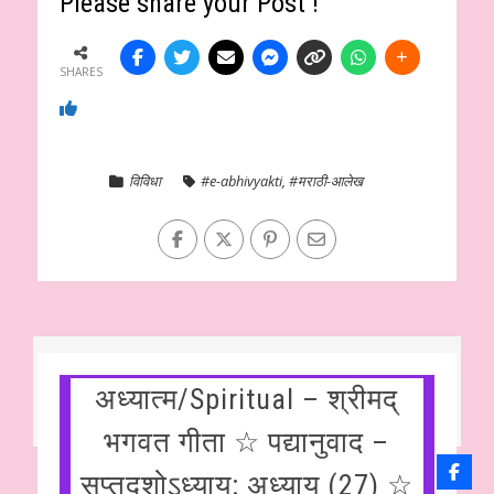
Please share your Post !
SHARES
विविधा
#e-abhivyakti
,
#मराठी-आलेख
अध्यात्म/Spiritual – श्रीमद्
भगवत गीता ☆ पद्यानुवाद –
सप्तदशोऽध्याय: अध्याय (27) ☆