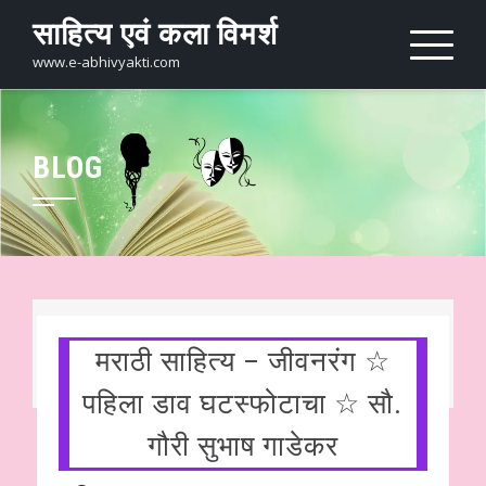
Skip
साहित्य एवं कला विमर्श
to
content
www.e-abhivyakti.com
BLOG
मराठी साहित्य – जीवनरंग ☆
पहिला डाव घटस्फोटाचा ☆ सौ.
गौरी सुभाष गाडेकर