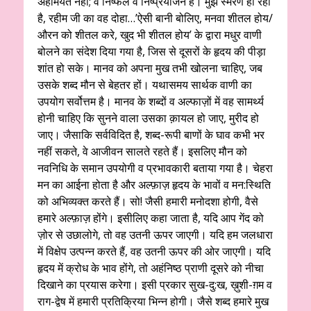
अहमियत नहीं; वे निष्फल व निष्प्रयोजन हैं। मुझे स्मरण हो रहा
है, रहीम जी का वह दोहा…’ऐसी बानी बोलिए, मनवा शीतल होय/
औरन को शीतल करे, खुद भी शीतल होय’ के द्वारा मधुर वाणी
बोलने का संदेश दिया गया है, जिस से दूसरों के हृदय की पीड़ा
शांत हो सके। मानव को अपना मुख तभी खोलना चाहिए, जब
उसके शब्द मौन से बेहतर हों। यथासमय सार्थक वाणी का
उपयोग सर्वोत्तम है। मानव के शब्दों व अल्फाज़ों में वह सामर्थ्य
होनी चाहिए कि सुनने वाला उसका क़ायल हो जाए, मुरीद हो
जाए। जैसाकि सर्वविदित है, शब्द-रूपी बाणों के घाव कभी भर
नहीं सकते, वे आजीवन सालते रहते हैं। इसलिए मौन को
नवनिधि के समान उपयोगी व प्रभावकारी बताया गया है। चेहरा
मन का आईना होता है और अल्फ़ाज़ हृदय के भावों व मन:स्थिति
को अभिव्यक्त करते हैं। सो! जैसी हमारी मनोदशा होगी, वैसे
हमारे अल्फ़ाज़ होंगे। इसीलिए कहा जाता है, यदि आप गेंद को
ज़ोर से उछालोगे, तो वह उतनी ऊपर जाएगी। यदि हम जलधारा
में विक्षेप उत्पन्न करते हैं, वह उतनी ऊपर की ओर जाएगी। यदि
हृदय में क्रोध के भाव होंगे, तो अहंनिष्ठ प्राणी दूसरे को नीचा
दिखाने का प्रयास करेगा। इसी प्रकार सुख-दु:ख, ख़ुशी-ग़म व
राग-द्वेष में हमारी प्रतिक्रिया भिन्न होगी। जैसे शब्द हमारे मुख