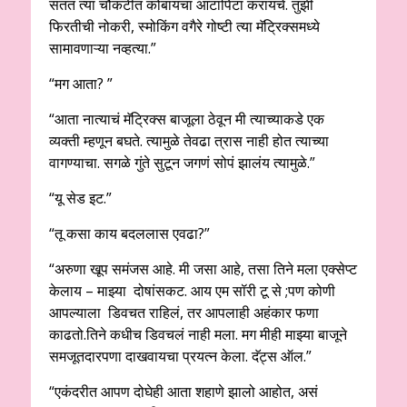
सतत त्या चौकटीत कोंबायचा आटापिटा करायचे. तुझी
फिरतीची नोकरी, स्मोकिंग वगैरे गोष्टी त्या मॅट्रिक्समध्ये
सामावणाऱ्या नव्हत्या.”
“मग आता? ”
“आता नात्याचं मॅट्रिक्स बाजूला ठेवून मी त्याच्याकडे एक
व्यक्ती म्हणून बघते. त्यामुळे तेवढा त्रास नाही होत त्याच्या
वागण्याचा. सगळे गुंते सुटून जगणं सोपं झालंय त्यामुळे.”
“यू सेड इट.”
“तू कसा काय बदललास एवढा?”
“अरुणा खूप समंजस आहे. मी जसा आहे, तसा तिने मला एक्सेप्ट
केलाय – माझ्या दोषांसकट. आय एम सॉरी टू से ;पण कोणी
आपल्याला डिवचत राहिलं, तर आपलाही अहंकार फणा
काढतो.तिने कधीच डिवचलं नाही मला. मग मीही माझ्या बाजूने
समजूतदारपणा दाखवायचा प्रयत्न केला. दॅट्स ऑल.”
“एकंदरीत आपण दोघेही आता शहाणे झालो आहोत, असं