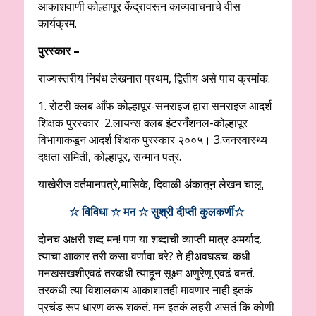
आकाशवाणी कोल्हापूर केंद्रावरून काव्यवाचनाचे वीस
कार्यक्रम.
पुरस्कार –
राज्यस्तरीय निबंध लेखनात प्रथम, द्वितीय असे पाच क्रमांक.
1. रोटरी क्लब आँफ कोल्हापूर-सनराइज द्वारा सनराइज आदर्श
शिक्षक पुरस्कार 2.लायन्स क्लब इंटरनँशनल-कोल्हापूर
विभागाकडून आदर्श शिक्षक पुरस्कार २००५। 3.जनस्वास्थ्य
दक्षता समिती, कोल्हापूर, सन्मान पत्र.
याखेरीज वर्तमानपत्रे,मासिके, दिवाळी अंकातून लेखन चालू.
☆ विविधा ☆ मन ☆ सुश्री दीप्ती कुलकर्णी☆
दोनच अक्षरी शब्द मन! पण या शब्दाची व्याप्ती मात्र अमर्याद.
त्याचा आकार तरी कसा वर्णावा बरे? ते हीअवघडच. कधी
मनखसखशीएवढं तरकधी त्याहून सूक्ष्म अणुरेणू एवढं बनतं.
तरकधी त्या विशालकाय आकाशातही मावणार नाही इतकं
प्रचंड रूप धारण करू शकतं. मन इतकं लहरी असतं कि कोणी