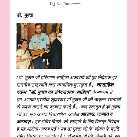
No Comments
डॉ. मुक्ता
(डा. मुक्ता जी हरियाणा साहित्य अकादमी की पूर्व निदेशक एवं
माननीय राष्ट्रपति द्वारा सम्मानित/पुरस्कृत हैं।
साप्ताहिक
स्तम्भ “डॉ. मुक्ता का संवेदनात्मक साहित्य”
के माध्यम से
हम आपको प्रत्येक शुक्रवार डॉ मुक्ता जी की उत्कृष्ट रचनाओं
से रूबरू कराने का प्रयास करते हैं। आज प्रस्तुत है डॉ मुक्ता
जी का एक अत्यंत विचारणीय आलेख
अहसास, जज़्बात व
अल्फ़ाज़
। इस गंभीर विमर्श को समझने के लिए विनम्र निवेदन
है यह आलेख अवश्य पढ़ें। यह डॉ मुक्ता जी के जीवन के प्रति
गंभीर चिंतन का दस्तावेज है।
डॉ मुक्ता जी की लेखनी को इस