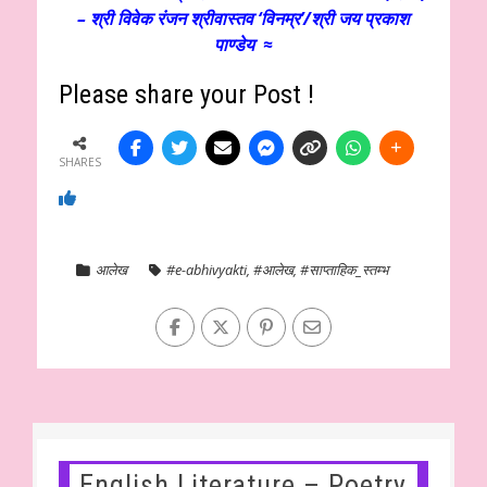
– श्री विवेक रंजन श्रीवास्तव ‘विनम्र’/श्री जय प्रकाश
पाण्डेय ≈
Please share your Post !
SHARES
आलेख
#e-abhivyakti
,
#आलेख
,
#साप्ताहिक_स्तम्भ
English Literature – Poetry