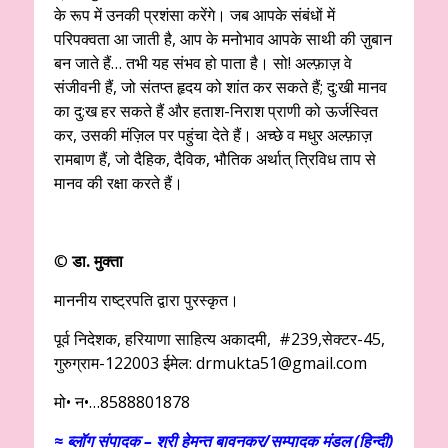
के रूप में उनकी प्रशंसा करेंगे। जब आपके संबंधों में
परिपक्वता आ जाती है, आप के मनोभाव आपके साथी की ज़ुबान
बन जाते हैं… तभी यह संभव हो पाता है। सो! अल्फ़ाज़ वे
संजीवनी हैं, जो संतप्त हृदय को शांत कर सकते हैं; दु:खी मानव
का दु:ख हर सकते हैं और हताश-निराश प्राणी को ऊर्जस्वित
कर, उसकी मंज़िल पर पहुंचा देते हैं। अच्छे व मधुर अल्फ़ाज़
रामबाण हैं, जो दैहिक, दैविक, भौतिक अर्थात् त्रिविध ताप से
मानव की रक्षा करते हैं।
©
डा. मुक्ता
माननीय राष्ट्रपति द्वारा पुरस्कृत।
पूर्व निदेशक, हरियाणा साहित्य अकादमी, #239,सेक्टर-45,
गुरुग्राम-122003 ईमेल: drmukta51@
gmail.com
मो• न•…8588801878
≈
ब्लॉग संपादक – श्री हेमन्त बावनकर/
सम्पादक मंडल (हिन्दी)