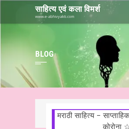
Skip
साहित्य एवं कला विमर्श
to
content
www.e-abhivyakti.com
BLOG
मराठी साहित्य – साप्ताहि
हिंदी साहित्य – आलेख ☆ काशी की रामलीला ☆ डॉ अमिताभ शंकर राय चौधरी ☆ ह
कोरोना ☆