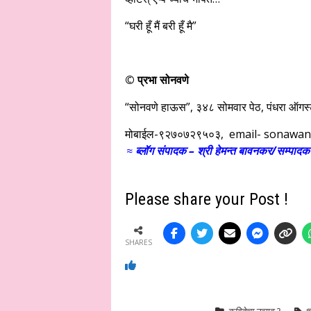
“घरी हूँ मैं बरी हूँ मै”
© प्रभा सोनवणे
“सोनवणे हाऊस”, ३४८ सोमवार पेठ, पंधरा ऑगस्ट
मोबाईल-९२७०७२९५०३, email-
sonawan
≈
ब्लॉग संपादक – श्री हेमन्त बावनकर/
सम्पादक 
Please share your Post !
SHARES
कवितेचा उत्सव 2
#