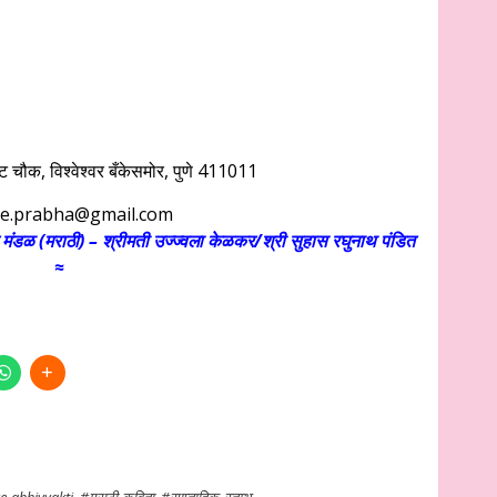
 चौक, विश्वेश्वर बँकेसमोर, पुणे 411011
e.prabha@gmail.com
मंडळ (मराठी) – श्रीमती उज्ज्वला केळकर/श्री सुहास रघुनाथ पंडित
≈
e-abhivyakti
,
#मराठी-कविता
,
#साप्ताहिक_स्तम्भ