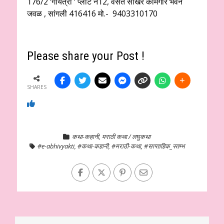
176/2 ‘गायत्री ‘ प्लॉट नं12, वसंत साखर कामगार भवन
जवळ , सांगली 416416 मो.- 9403310170
Please share your Post !
SHARES
कथा-कहानी
,
मराठी कथा / लघुकथा
#e-abhivyakti
,
#कथा-कहानी
,
#मराठी-कथा
,
#साप्ताहिक_स्तम्भ