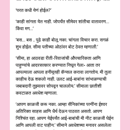
‘परत कधी येणं होईल?’
‘काही सांगता येत नाही. जोपर्यंत सीमेवर शांतीचा वातावरण…
किंवा मग…’
‘बस… बस .. पुढे काही बोलू नका. चांगला विचार करा. सगळं
शुभ होईल. सीमा पतीच्या ओठांवर बोट ठेवत म्हणाली.’
‘सीमा, हा आठवडा रीती-रिवाजांची औपचारिकता आणि
पाहुण्यांचे आदरसत्कार करण्यात निघून गेला॰ आता तर
आपल्याला आपला हनीमूनही कॅन्सल करावा लागतोय. मी तुला
काहीच देऊ शकलो नाही. उलट आई-बाबांना सांभाळण्याची
जबाबदारी तुझ्यावर सोपवून चाललोय.’ सीमाला छातीशी
कवटाळत अवधेश म्हणाला.
‘आपण काळजी करू नका. आम्हा सैनिकांच्या पत्नींना ईश्वर
अतिरिक्त साहस आणि धैर्य देऊन पाठवत असतो. आपण
निश्चिंत रहा. आपण येईपर्यंत आई-बाबांची मी नीट काळजी घेईन
आणि आपली वाट पाहीन.’ सीमाने अवधेशच्या मनावर असलेला