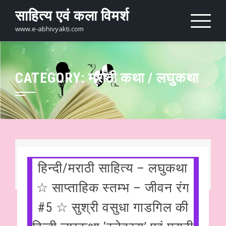
Skip
साहित्य एवं कला विमर्श
to
content
www.e-abhivyakti.com
CATEGORY:
मराठी कथा / लघुकथा
हिन्दी/मराठी साहित्य – लघुकथा
☆ साप्ताहिक स्तम्भ – जीवन रंग
#5 ☆ सुश्री वसुधा गाडगिल की