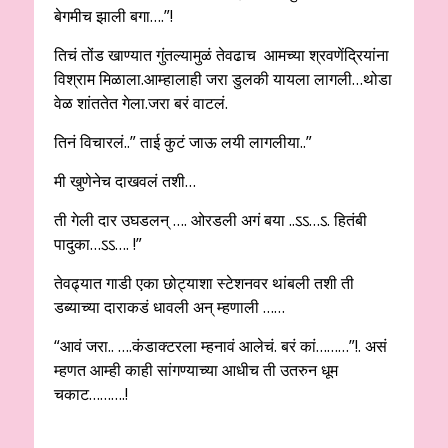
बेगमीच झाली बगा….”!
तिचं तोंड खाण्यात गुंतल्यामुळं तेवढाच आमच्या श्रवणेंद्रियांना
विश्राम मिळाला.आम्हालाही जरा डुलकी यायला लागली…थोडा
वेळ शांततेत गेला.जरा बरं वाटलं.
तिनं विचारलं..” ताई कुटं जाऊ लयी लागलीया..”
मी खुणेनेच दाखवलं तशी…
ती गेली दार उघडलन् …. ओरडली अगं बया ..ऽऽ…ऽ. हितंबी
पादुका…ऽऽ…. !”
तेवढ्यात गाडी एका छोट्याशा स्टेशनवर थांबली तशी ती
डब्याच्या दाराकडं धावली अन् म्हणाली ……
“आवं जरा.. ….कंडाक्टरला म्हनावं आलेचं. बरं कां………”!. असं
म्हणत आम्ही काही सांगण्याच्या आधीच ती उतरुन धूम
चकाट……….!