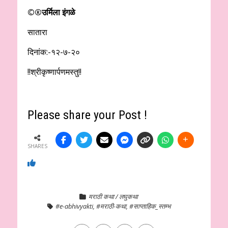
©️®️उर्मिला इंगळे
सातारा
दिनांक:-१२-७-२०
!!श्रीकृष्णार्पणमस्तु!!
Please share your Post !
SHARES
मराठी कथा / लघुकथा
#e-abhivyakti
,
#मराठी-कथा
,
#साप्ताहिक_स्तम्भ