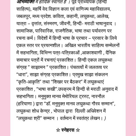
अभिव्यक्ति
में हार्दिक स्वागत है ।
पूर्व प्राध्यापक (हिन्दी
साहित्य), महर्षि वेद विज्ञान कला एवं वाणिज्य महाविद्यालय,
जबलपुर, मध्य प्रदेश. कविता, कहानी, लघुकथा, आलेख,
यात्रा – वृत्तांत, संस्मरण, जीवनी, हिन्दी- मराठी भाषानुवाद ।
सामाजिक, पारिवारिक, राजनैतिक, भाषा तथा पर्यावरण पर
रचना कर्म। विदेशों में हिन्दी भाषा के प्रचार – प्रसार के लिये
एकल स्तर पर प्रयत्नशील। अखिल भारतीय साहित्य सम्मेलनों
में सहभागिता, विभिन्न पत्र-पत्रिकाओं ,आकाशवाणी , दैनिक
समाचार पत्रों में रचनाएं प्रकाशित। हिन्दी एकल लघुकथा
संग्रह ” साझामन ” प्रकाशित। पंचतत्वों में जलतत्व पर
“धारा”, साझा संग्रह प्रकाशित। प्रमुख साझा संकलन
“कृति-आकृति” तथा “शिखर पर बैठकर” में लघुकथाएं
प्रकाशित , “भाषा सखी”.उपक्रम में हिन्दी से मराठी अनुवाद में
सहभागिता। मनुमुक्त मानव मेमोरियल ट्रस्ट, नारनौल
(हरियाणा ) द्वारा “डॉ. मनुमुक्त मानव लघुकथा गौरव सम्मान”,
लघुकथा शोध केन्द्र , भोपाल द्वारा दिल्ली अधिवेशन में
“लघुकथा श्री” सम्मान । वर्तमान में स्वतंत्र लेखन।
)
☆ स्नेहरस
☆