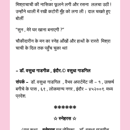
मिश्राचाची की नासिका फूलने लगी और रसना ललचा उठी !
उन्होंने थाली में रखी कटोरी मुँह को लगा ली। दाल चखते हुए
बोलीं
“सुन , मेरे घर खाना बनाएगी ?”
चौकीदारीन के मन का स्नेह आँखों और हाथों के रास्ते मिश्रा
चाची के दिल तक पहुँच चुका था!
– डॉ. वसुधा गाडगीळ , इंदौर.© वसुधा गाडगिल
संपर्क –
डॉ. वसुधा गाडगिल , वैभव अपार्टमेंट जी – १ , उत्कर्ष
बगीचे के पास , ६९ , लोकमान्य नगर , इंदौर – ४५२००९. मध्य
प्रदेश.
❃❃❃❃❃❃
☆ स्नेहरस
☆
(मूल कथा –
स्नेहरस
मूल लेखिका – डॉ. वसुधा गाडगीळ