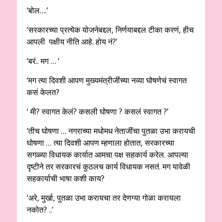
‘बोल….’
‘सरकारच्या प्रत्येक योजनेबद्दल, निर्णयाबद्दल टीका करणं, हीच
आपली पक्षीय नीति आहे. होय नं?’
‘बरं.. मग … ‘
‘मग त्या दिवशी आपण मुख्यमंत्रीजींच्या नव्या घोषणेचं स्वागत
कसं केलत?
‘ मी? स्वागत केलं? कसली घोषणा ? कसलं स्वागत ?’
‘तीच घोषणा … नगराच्या मधोमध नेताजींचा पुतळा उभा करायची
घोषणा … त्या दिवशी आपण म्हणाला होतात, सरकारच्या
सगळ्या विधायक कार्यात आमचा पक्ष सहकार्य करेल. आपल्या
दृष्टीने तर सरकारचं कुठलच कार्य विधायक नसतं. मग यावेळी
सहकार्याची भाषा कशी काय?
‘अरे, मुर्खा, पुतळा उभा करायचा तर देणग्या गोळा करायला
नकोत? ..’