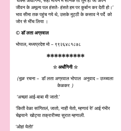
‘थैंक्स अर्धांगिनी, सही मायने में सैनिक तो तुम हो जो अपने
जीवन के अमूल्य पल हंसते- हंसते हम पर कुर्बान कर देती हो।’
भाव सीमा तक पहुंच गये थे, उसके मुट्ठी के कसाव ने पर्दे को
जोर से भींच लिया ।
© डॉ लता अग्रवाल
भोपाल, मध्यप्रदेश मो – ९९२६४८१८७८
❃❃❃❃❃❃❃❃❃❃
☆ अर्धांगिनी
☆
(मूळ
रचना – डॉ लता अग्रवाल भोपाल अनुवाद – उज्ज्वला
केळकर
)
‘अच्छा! आई-बाबा मी जातो.’
‘किती वेळा सांगितलं, जातो, नाही येतो, म्हणावं रे!’ आई गंभीर
चेहर्‍याने खोट्या तक्रारीच्या सुरात म्हणाली.
‘ओह! येतो!’