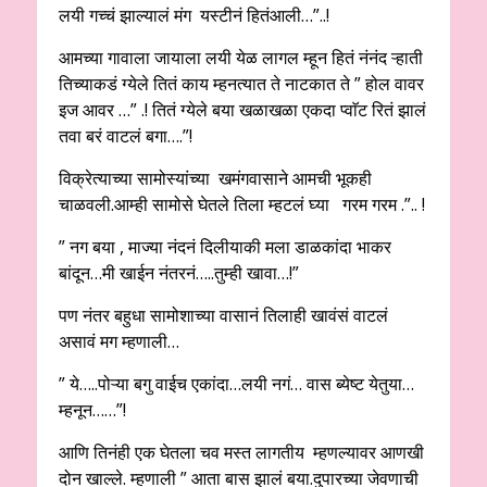
लयी गच्चं झाल्यालं मंग यस्टीनं हितंआली…”..!
आमच्या गावाला जायाला लयी येळ लागल म्हून हितं नंनंद ऱ्हाती
तिच्याकडं ग्येले तितं काय म्हनत्यात ते नाटकात ते ” होल वावर
इज आवर …” .! तितं ग्येले बया खळाखळा एकदा प्वाॅट रितं झालं
तवा बरं वाटलं बगा….”!
विक्रेत्याच्या सामोस्यांच्या खमंगवासाने आमची भूकही
चाळवली.आम्ही सामोसे घेतले तिला म्हटलं घ्या गरम गरम .”.. !
” नग बया , माज्या नंदनं दिलीयाकी मला डाळकांदा भाकर
बांदून…मी खाईन नंतरनं…..तुम्ही खावा…!”
पण नंतर बहुधा सामोशाच्या वासानं तिलाही खावंसं वाटलं
असावं मग म्हणाली…
” ये…..पोऱ्या बगु वाईच एकांदा…लयी नगं… वास ब्येष्ट येतुया…
म्हनून……”!
आणि तिनंही एक घेतला चव मस्त लागतीय म्हणल्यावर आणखी
दोन खाल्ले. म्हणाली ” आता बास झालं बया.दुपारच्या जेवणाची