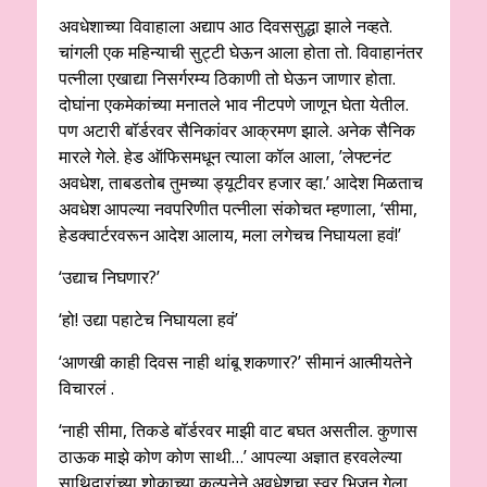
अवधेशाच्या विवाहाला अद्याप आठ दिवससुद्धा झाले नव्हते.
चांगली एक महिन्याची सुट्टी घेऊन आला होता तो. विवाहानंतर
पत्नीला एखाद्या निसर्गरम्य ठिकाणी तो घेऊन जाणार होता.
दोघांना एकमेकांच्या मनातले भाव नीटपणे जाणून घेता येतील.
पण अटारी बॉर्डरवर सैनिकांवर आक्रमण झाले. अनेक सैनिक
मारले गेले. हेड ऑफिसमधून त्याला कॉल आला, ’लेफ्टनंट
अवधेश, ताबडतोब तुमच्या ड्यूटीवर हजार व्हा.’ आदेश मिळताच
अवधेश आपल्या नवपरिणीत पत्नीला संकोचत म्हणाला, ‘सीमा,
हेडक्वार्टरवरून आदेश आलाय, मला लगेचच निघायला हवं!’
‘उद्याच निघणार?’
‘हो! उद्या पहाटेच निघायला हवं’
‘आणखी काही दिवस नाही थांबू शकणार?’ सीमानं आत्मीयतेने
विचारलं .
‘नाही सीमा, तिकडे बॉर्डरवर माझी वाट बघत असतील. कुणास
ठाऊक माझे कोण कोण साथी…’ आपल्या अज्ञात हरवलेल्या
साथिदारांच्या शोकाच्या कल्पनेने अवधेशचा स्वर भिजून गेला.