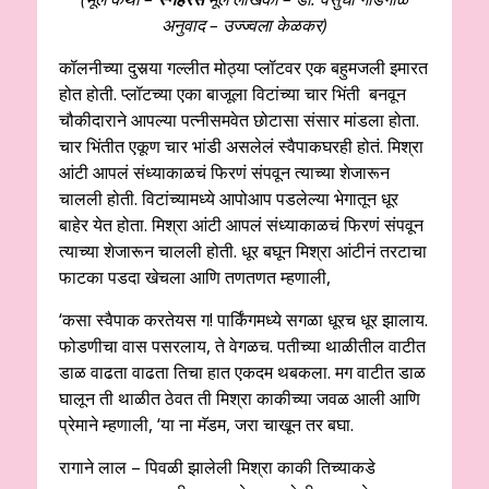
अनुवाद – उज्ज्वला केळकर)
कॉलनीच्या दुसर्‍या गल्लीत मोठ्या प्लॉटवर एक बहुमजली इमारत
होत होती. प्लॉटच्या एका बाजूला विटांच्या चार भिंती बनवून
चौकीदाराने आपल्या पत्नीसमवेत छोटासा संसार मांडला होता.
चार भिंतीत एकूण चार भांडी असलेलं स्वैपाकघरही होतं. मिश्रा
आंटी आपलं संध्याकाळचं फिरणं संपवून त्याच्या शेजारून
चालली होती. विटांच्यामध्ये आपोआप पडलेल्या भेगातून धूर
बाहेर येत होता. मिश्रा आंटी आपलं संध्याकाळचं फिरणं संपवून
त्याच्या शेजारून चालली होती. धूर बघून मिश्रा आंटीनं तरटाचा
फाटका पडदा खेचला आणि तणतणत म्हणाली,
‘कसा स्वैपाक करतेयस ग! पार्किंगमध्ये सगळा धूरच धूर झालाय.
फोडणीचा वास पसरलाय, ते वेगळच. पतीच्या थाळीतील वाटीत
डाळ वाढता वाढता तिचा हात एकदम थबकला. मग वाटीत डाळ
घालून ती थाळीत ठेवत ती मिश्रा काकीच्या जवळ आली आणि
प्रेमाने म्हणाली, ‘या ना मॅडम, जरा चाखून तर बघा.
रागाने लाल – पिवळी झालेली मिश्रा काकी तिच्याकडे