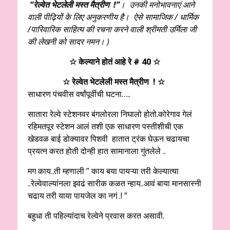
“रेल्वेत भेटलेली मस्त मैत्रीण !”
।
उनकी मनोभावनाएं आने
वाली पीढ़ियों के लिए अनुकरणीय है। ऐसे सामाजिक / धार्मिक
/पारिवारिक साहित्य की रचना करने वाली श्रीमती उर्मिला जी
की लेखनी को सादर नमन। )
☆ केल्याने होतं आहे रे # 40 ☆
☆ रेल्वेत भेटलेली मस्त मैत्रीण !
☆
साधारण पंचवीस वर्षांपूर्वीची घटना…..
सातारा रेल्वे स्टेशनवर बंगलोरला निघालो होतो.कोरेगाव गेलं
रहिमतपूर स्टेशन आलं तशी एक साधारण पस्तीशीची एक
खेडवळ बाई डोक्यावर पिशवी हातात ट्रंक घेऊन चढायचा
प्रयत्न करत होती दोन्ही हात सामानाला गुंतलेले ..
मग काय..ती म्हणाली ” काय बया पायऱ्या तरी केल्यात्या
..रेल्वेवाल्यांनला इवढं सारीक कळत न्हाय..आवं बाया मानसास्नी
चढाय तरी याया पायजेल का नगं .! ”
बहुधा ती पहिल्यांदाच रेल्वेने प्रवास करत असावी.