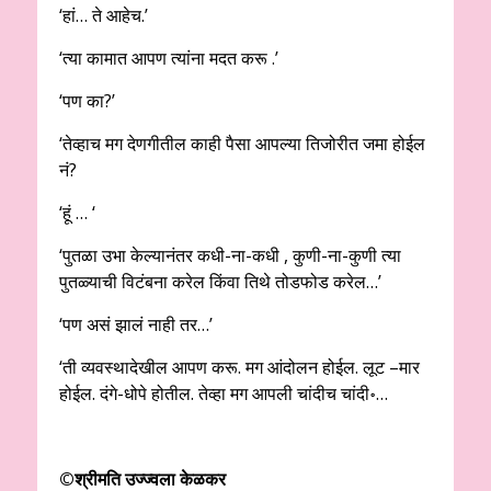
‘हां… ते आहेच.’
‘त्या कामात आपण त्यांना मदत करू .’
‘पण का?’
‘तेव्हाच मग देणगीतील काही पैसा आपल्या तिजोरीत जमा होईल
नं?
‘हूं … ‘
‘पुतळा उभा केल्यानंतर कधी-ना-कधी , कुणी-ना-कुणी त्या
पुतळ्याची विटंबना करेल किंवा तिथे तोडफोड करेल…’
‘पण असं झालं नाही तर…’
‘ती व्यवस्थादेखील आपण करू. मग आंदोलन होईल. लूट –मार
होईल. दंगे-धोपे होतील. तेव्हा मग आपली चांदीच चांदी॰…
©
श्रीमति उज्ज्वला केळकर