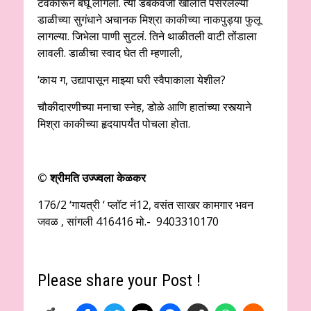
टवकारून बघू लागली. त्या डबकेवजा खोलीत पसरलेल्या
डाळीच्या सुगंधाने अचानक मिश्रा काकीच्या नाकपुड्या फुलू
लागल्या. जिभेला पाणी सुटलं. तिने थाळीतली वाटी तोंडाला
लावली. डाळीचा स्वाद घेत ती म्हणाली,
‘काय ग, उद्यापासून माझ्या घरी स्वैपाकाला येशील?
चौकीदारणीच्या मनाचा स्नेह, डोळे आणि हातांच्या रस्त्याने
मिश्रा काकीच्या हृदयापर्यंत पोचला होता.
© श्रीमति उज्ज्वला केळकर
176/2 ‘गायत्री ‘ प्लॉट नं12, वसंत साखर कामगार भवन
जवळ , सांगली 416416 मो.- 9403310170
Please share your Post !