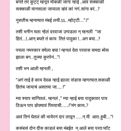
बगते तर कुट्ट्ं म्हनून मोकळी जागा न्हाई ..आवं सक्काळी
सक्काळी मानसाला जायाला व्हंवं कां नगं..सांगा बरं…?
नुसतीच म्हनत्यात मंबई लयी.ऽऽ…म्होट्टी….”.!”
तशी भनीन मला न्हेलं दरवाजा उगाडला न् म्हनली “जा
हितं….!..आन् बघते तं काय तितं पादुका !…अग बया…?
पयला नमस्कार क्येला बघा ! म्हनलं देवा परवास समदा ब्येस
झाला बग…तुज्या कुरपेनं…”!
तशी भन आली म्हनली ,
“अगं ताई हे काय देवळ न्हाई ह्याला संडास म्हणत्यात.सकाळी
हितंच जायाचं असतया जा….. !”
म्या श्याप सांगितलं.. म्हनलं ,” म्या न्हाई बया पादुकावर पाय
ठिऊन पाप डोक्यावं घ्यियाची…….!”मंग काय..?
आवं तिनं घेतलं की भायेरनं दार लावून ……न् मी आत..हुबी….”!
कसंबसं दोन दीस काडलं बया मंबईत न् आले बया परत.प्वाॅट