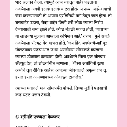
भार हलका केला. त्यामुळे आज घरातून बाहेर पडताना
अवधेशला अगदी हलकं हलकं वाटत होतं॰ आपल्या आई-बाबांची
सेवा करण्यासाठी तो आपला प्रतिनिधी मागे ठेवून जात होता. तो
घराबाहेर पडला, तेव्हा बाहेर किती तरी लोक त्याला निरोप
देण्यासाठी जमा झाले होते. ज्येष्ठ मंडळी म्हणत होती, ‘गावाच्या
या लाडक्या मुलाचा आम्हाला अभिमान आहे.’ तरुण , मुले सगळे
अवधेशला सॅल्यूट देत म्हणत होते, ‘जय हिंद अवधेशभैय्या!’ दूर
उंबरठ्यावर पडद्याआड उभ्या असलेल्या सीमाकडे बघताना
त्याच्या डोळ्यात कृतज्ञता होती. अवधेशने तिला एक जोरदार
सॅल्यूट देत, तो डोळ्यांनीच म्हणाला , ‘थॅंक्स अर्धांगिनी खर्‍या
अर्थाने तूच सैनिक आहेस. आपल्या जीवनातले अमूल्य क्षण तू
हसत हसत आमच्यावरून ओवाळून टाकतेस.’
त्याच्या मनातले भाव सीमापर्यंत पोचले. तिच्या मुठीने पडद्याची
कड घट्ट धरून ठेवली.
© श्रीमति उज्ज्वला केळकर