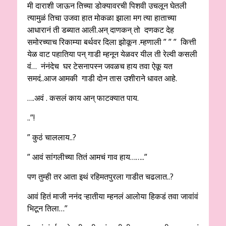
मी दाराशी जाऊन तिच्या डोक्यावरची पिशवी उचलून घेतली
त्यामुळं तिचा उजवा हात मोकळा झाला मग त्या हाताच्या
आधारानं ती डब्यात आली.अन् दाणकन् तो दणकट देह
समोरच्याच रिकाम्या बर्थवर दिला झोकून .म्हणाली ” ” ” कित्ती
येळ वाट पहातिया पन् गाडी म्हनून येळवर यील ती रेल्वी कसली
वं… नंनंदेच घर टेसनापस्न जवळच हाय तवा ऐकू यत
समदं..आज आमकी गाडी दोन तास उशीराने धावत आहे.
….अवं . कसलं काय आन् फाटक्यात पाय.
..”!
” कुठं चाललाय..?
” आवं सांगलीच्या तितं आमचं गाव हाय……..”
पण तुम्ही तर आता इथं रहिमतपुरला गाडीत चढलात..?
आवं हितं माजी ननंद ऱ्हातीया म्हनलं आलोया हिकडं तवा जावांवं
भिटून तिला…”