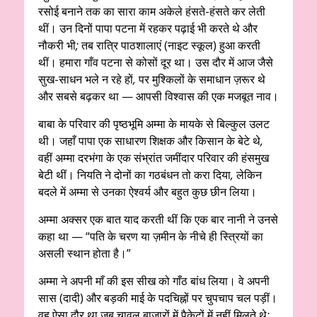
रसोई बनाने तक का सारा काम अकेले हंसते-हंसते कर लेती
थीं। उन दिनों पापा पटना में रहकर पढ़ाई भी करते थे और
नौकरी भी
;
तब रात्रि पाठशालाएं (नाइट स्कूल) हुआ करती
थीं। हमारा गाँव पटना से कोसों दूर था। उस दौर में आज जैसे
सुख-साधन भले न रहे हों
,
पर मुश्किलों के समाधान ज़रूर थे
और सबसे बढ़कर था — आपसी विश्वास की एक मजबूत नाव।
बाबा के परिवार की पृष्ठभूमि अम्मा के मायके से बिल्कुल उलट
थी। जहाँ पापा एक साधारण शिक्षक और किसान के बेटे थे
,
वहीं अम्मा दरभंगा के एक संभ्रांत जमींदार परिवार की हंसमुख
बेटी थीं। नियति ने दोनों का गठबंधन तो करा दिया
,
लेकिन
बदले में अम्मा से उनका ऐश्वर्य और बहुत कुछ छीन लिया।
अम्मा अक्सर एक बात याद करती थीं कि एक बार नानी ने उनसे
कहा था —
“पति के चरण या ज़मीन के नीचे ही स्त्रियों का
असली स्थान होता है।”
अम्मा ने अपनी माँ की इस सीख को गाँठ बांध लिया। वे अपनी
सास (दादी) और बड़की माई के पदचिह्नों पर चुपचाप चल पड़ीं।
वह ऐसा दौर था जब चावल बाज़ारों में पैकेटों में नहीं मिलते थे
;