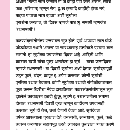
अर्थात “गेल्या सात जन्मात मी जे काही पाप केले असेल, त्याचे
फळ (परिणाम) म्हणून रोग, दुःख इत्यादि काहीही होऊ नये,
माझ्या पापाचा नाश व्हावा” अशी सूर्याला
प्रार्थना करतात, तो दिवस म्हणजे माघ शु. सप्तमी म्हणजेच
‘रथसप्तमी’ !
मकरसंक्रांतीनंतर उत्तरायण सुरु होते. सूर्य आपल्या सात घोडे
जोडलेल्या रथाने ‘अरुण’ या सारथ्यासह उत्तरेकडे प्रयाण करु
लागतो. हा सूर्याच्या उपासनेचा दिवस आहे. आदिती आणि
काश्यप ऋषी यांचा पुत्र असलेला हा सूर्य …. याचा जन्मदिवस
म्हणजे रथसप्तमी ! या दिवशी सूर्याला अर्ध्य देतात. सूर्योदयापूर्वी
उठून फुले, चंदन, कापूर इ. अर्पण करतात. कोणी सूर्याची
प्रतिमा रथात ठेवतात. कोणी सूर्याच्या रथाची रांगोळीकाढतात.
पूजा करुन खिरीचा नैवेद्य दाखवितात. मकरसंक्रांतीपासून सुरु
झालेले कार्यक्रम हळदी कुंकू, लुटणे इ. रथसप्तमीला समाप्त
होतात. रथसप्तमी दिवशी व्रत म्हणून काहीजण उपवासही
करतात. सूर्य ही तेज, उर्जा देणारी देवता आहे. सूर्यदेवता
वर्षमर आपल्याला प्रकाश देते. वनस्पती, अन्नधान्य, फुले, फळे
उत्पन्न करण्यास सहायभूत ठरते. त्याबद्दल कृतज्ञता व्यक्त करणे