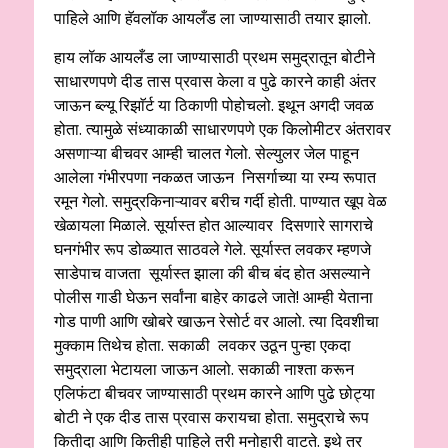
पाहिले आणि हॅवलॉक आयलँड ला जाण्यासाठी तयार झालो.
हाय लॉक आयलँड ला जाण्यासाठी प्रथम समुद्रातून बोटीने
साधारणपणे दीड तास प्रवास केला व पुढे कारने काही अंतर
जाऊन ब्ल्यू रिझाॅर्ट या ठिकाणी पोहोचलो. इथून अगदी जवळ
होता. त्यामुळे संध्याकाळी साधारणपणे एक किलोमीटर अंतरावर
असणाऱ्या बीचवर आम्ही चालत गेलो. सेल्युलर जेल पाहून
आलेला गंभीरपणा नकळत जाऊन निसर्गाच्या या रम्य रूपात
रमून गेलो. समुद्रकिनाऱ्यावर बरीच गर्दी होती. पाण्यात खूप वेळ
खेळायला मिळाले. सूर्यास्त होत आल्यावर दिसणारे सागराचे
घनगंभीर रूप डोळ्यात साठवले गेले. सूर्यास्त लवकर म्हणजे
साडेपाच वाजता सूर्यास्त झाला की बीच बंद होत असल्याने
पोलीस गाडी घेऊन सर्वांना बाहेर काढले जाते! आम्ही येताना
गोड पाणी आणि खोबरे खाऊन रेसोर्ट वर आलो. त्या दिवशीचा
मुक्काम तिथेच होता. सकाळी लवकर उठून पुन्हा एकदा
समुद्राला भेटायला जाऊन आलो. सकाळी नाश्ता करून
एलिफंटा बीचवर जाण्यासाठी प्रथम कारने आणि पुढे छोट्या
बोटी ने एक दीड तास प्रवास करायचा होता. समुद्राचे रूप
कितीदा आणि कितीही पाहिले तरी मनोहारी वाटते. इथे तर