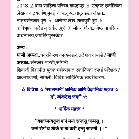
2018. 2. बाल साहित्य परिषद,कोल्हापूर. 3. उत्कृष्ट एकांकिका
लेखन..नाट्यदर्पण,मुंबई. 4. उत्कृष्ट नाट्यछटा लेखन..
नाट्यसंस्कार,पुणे. 5 . आरोग्य लेख..शतायुषी,पुणे. 6.
कविभूषण..फ्रेंडस् सर्कल,पुणे. 7. जीवन गौरव..ज्येष्ठ नागरिक
वाचनालय,जयसिंगपुरस्कार
अन्य –
माजी अध्यक्ष..
चंद्रकिरण काव्यमंडळ,तळेगाव दाभाडे /
माजी
अध्यक्ष..
संस्कार भारती,सांगली
शिवाजी विद्यापीठ युवक महोत्सवात एकांकिका स्पर्धा परिक्षक /
आकाशवाणी, सांगली, विविध साहित्यिक सादरीकरण.
☆ विविधा ☆ ‘रथसप्तमी’ धार्मिक आणि वैज्ञानिक महत्त्व ☆
डाॅ. व्यंकटेश जंबगी ☆
* धार्मिक महत्त्व *
“यद्यज्जन्यकृतं पापं मया सप्तसु जन्मसु ।
तन्मे रोगं च शोक॑ च मा करी हन्तु सप्तमी ।।”