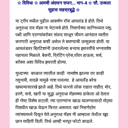
☆ विविधा ☆ आ
मची‌ अंदमान सफर… भाग-4 ☆ सौ. उज्वला
सुहास सहस्रबुद्धे ☆
या ट्रीप मधील पुढील आकर्षण राॅस आयलंड हे होते. तिथे
अनुराधा राव मॅडम ना भेटायचे होते. निसर्गाच्या सान्निध्यात पशू-
पक्षी आणि प्राण्यांबरोबर संवाद साधून जीवन आनंदात व्यतीत
करणारी अनुराधा कशी असेल ते बघण्याची उत्सुकता होती. या
आयलंडवर ब्रिटिशांनी उभारलेल्या बऱ्याच इमारतींचे भग्नावशेष
पहायला मिळाले. बेकरी, प्रिंटिंग प्रेस,पाॅवर हाऊस, चर्च,
बरॅक्स अशा विविध इमारती होत्या.
युध्दाच्या काळात त्यातील काही नामशेष झाल्या तर काही
त्सुनामी, वादळे यामुळे नाश पावल्या. हे आयलँड बरेच
खचल्यासारखे झाले आहे. तिथे फारसे लोक राहात नाहीत. मोर,
हरणे, ससे, खारी या सुद्धा अनुराधा मॅडमच्या हाकेला ओ देतात
ही गोष्ट विशेष वाटली. त्या प्राण्यांना खाऊ घालण्यासाठी मोठ्या
पिशवीत खाऊ घेऊन फिरत असतात. खरं निसर्गप्रेम
त्यांच्यामध्ये दिसून येते.अनुराधा मॅडम नी आम्हाला तेथील खूप
छान माहिती दिली. तिथे आम्ही भरपूर फोटो काढले.