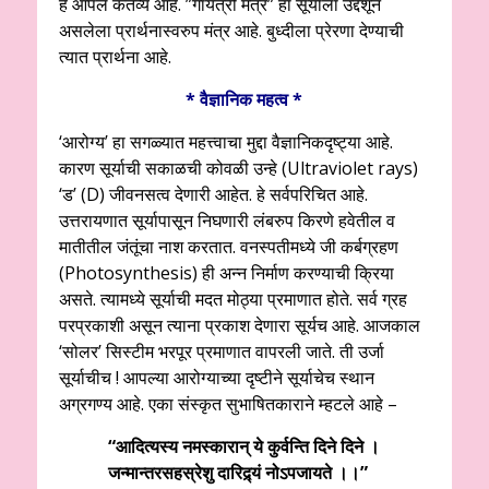
हे आपले कर्तव्य आहे. ”गायत्री मंत्र” हा सूर्याला उद्देशून
असलेला प्रार्थनास्वरुप मंत्र आहे. बुध्दीला प्रेरणा देण्याची
त्यात प्रार्थना आहे.
* वैज्ञानिक महत्व *
‘आरोग्य’ हा सगळ्यात महत्त्वाचा मुद्दा वैज्ञानिकदृष्ट्या आहे.
कारण सूर्याची सकाळची कोवळी उन्हे (Ultraviolet rays)
‘ड’ (D) जीवनसत्व देणारी आहेत. हे सर्वपरिचित आहे.
उत्तरायणात सूर्यापासून निघणारी लंबरुप किरणे हवेतील व
मातीतील जंतूंचा नाश करतात. वनस्पतीमध्ये जी कर्बग्रहण
(Photosynthesis) ही अन्न निर्माण करण्याची क्रिया
असते. त्यामध्ये सूर्याची मदत मोठ्या प्रमाणात होते. सर्व ग्रह
परप्रकाशी असून त्याना प्रकाश देणारा सूर्यच आहे. आजकाल
‘सोलर’ सिस्टीम भरपूर प्रमाणात वापरली जाते. ती उर्जा
सूर्याचीच ! आपल्या आरोग्याच्या दृष्टीने सूर्याचेच स्थान
अग्रगण्य आहे. एका संस्कृत सुभाषितकाराने म्हटले आहे –
“आदित्यस्य नमस्कारान्‌ ये कुर्वन्ति दिने दिने ।
जन्मान्तरसहस्रेशु दारिद्र्यं नोऽपजायते ।।”