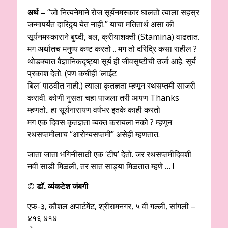
अर्थ –
“जो नित्यनेमाने रोज सूर्यनमस्कार घालतो त्याला सहस्र
जन्मापर्य॑त दारिद्र्य येत नाही.” याचा मतितार्थ असा की
सूर्यनमस्काराने बुध्दी, बल, क्रीयाशक्ती (Stamina) वाढतात.
मग अर्थातच मनुष्य कष्ट करतो .. मग तो दरिद्रि कसा राहील ?
थोडक्यात वैज्ञानिकदृष्ट्या सूर्य ही जीवसृष्टीची उर्जा आहे. सूर्य
प्रकाश देतो. (पण कघीही ‘लाईट
बिल’ पाठवीत नाही.) त्याला कृतज्ञता म्हणून रथसप्तमी साजरी
करावी. कोणी नुसता चहा पाजला तरी आपण Thanks
म्हणतो.. हा सूर्यनारायण वर्षभर इतके काही करतो
मग एक दिवस कृतज्ञता व्यक्त करायला नको ? म्हणून
रथसप्तमीलाच “आरोग्यसप्तमी” असेही म्हणतात.
जाता जाता भगिनींसाठी एक ‘टीप’ देतो. जर रथसप्तमीदिवशी
नवी साडी मिळली, तर सात साड्या मिळतात म्हणे … !
© डॉ. व्यंकटेश जंबगी
एफ-३, कौशल अपार्टमेंट, श्रीरामनगर, ५ वी गल्ली, सांगली –
४१६ ४१४