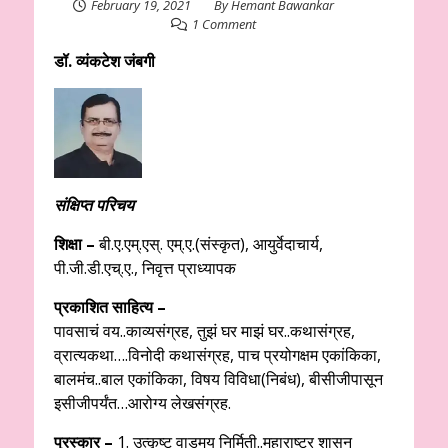
February 19, 2021
By
Hemant Bawankar
1 Comment
डॉ. व्यंकटेश जंबगी
संक्षिप्त परिचय
शिक्षा –
बी.ए.एम्.एस्. एम्.ए.(संस्कृत), आयुर्वेदाचार्य,
पी.जी.डी.एच्.ए., निवृत्त प्राध्यापक
प्रकाशित साहित्य –
पावसाचं वय..काव्यसंग्रह, तुझं घर माझं घर..कथासंग्रह,
व्रात्यकथा….विनोदी कथासंग्रह, पाच प्रयोगक्षम एकांकिका,
बालमंच..बाल एकांकिका, विषय विविधा(निबंध), बीसीजीपासून
इसीजीपर्यंत…आरोग्य लेखसंग्रह.
पुरस्कार –
1. उत्कृष्ट वाड्मय निर्मिती..महाराष्ट्र शासन