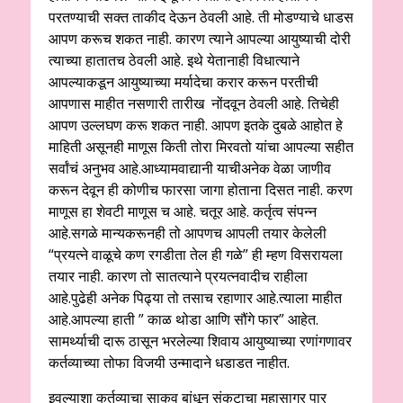
परतण्याची सक्त ताकीद देऊन ठेवली आहे. ती मोडण्याचे धाडस
आपण करूच शकत नाही. कारण त्याने आपल्या आयुष्याची दोरी
त्याच्या हातातच ठेवली आहे. इथे येतानाही विधात्याने
आपल्याकडून आयुष्याच्या मर्यादेचा करार करून परतीची
आपणास माहीत नसणारी तारीख नोंदवून ठेवली आहे. तिचेही
आपण उल्लघण करू शकत नाही. आपण इतके दुबळे आहोत हे
माहिती असूनही माणूस किती तोरा मिरवतो यांचा आपल्या सहीत
सर्वांचं अनुभव आहे.आध्यामवाद्यानी याचीअनेक वेळा जाणीव
करून देवून ही कोणीच फारसा जागा होताना दिसत नाही. करण
माणूस हा शेवटी माणूस च आहे. चतूर आहे. कर्तृत्व संपन्न
आहे.सगळे मान्यकरूनही तो आपणच आपली तयार केलेली
“प्रयत्ने वाळूचे कण रगडीता तेल ही गळे” ही म्हण विसरायला
तयार नाही. कारण तो सातत्याने प्रयत्नवादीच राहीला
आहे.पुढेही अनेक पिढ्या तो तसाच रहाणार आहे.त्याला माहीत
आहे.आपल्या हाती ” काळ थोडा आणि सौंगे फार” आहेत.
सामर्थ्याची दारू ठासून भरलेल्या शिवाय आयुष्याच्या रणांगणावर
कर्तव्याच्या तोफा विजयी उन्मादाने धडाडत नाहीत.
इवल्याशा कर्तव्याचा साकव बांधून संकटाचा महासागर पार