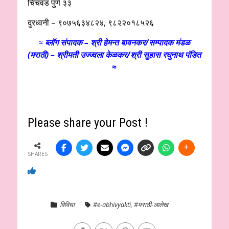
चिंचवड पुणे ३३
दुरध्वनी – ९०७५६३४८२४, ९८२२०१८५२६
≈
ब्लॉग संपादक – श्री हेमन्त बावनकर/
सम्पादक मंडळ
(मराठी) – श्रीमती उज्ज्वला केळकर/श्री सुहास रघुनाथ पंडित
≈
Please share your Post !
SHARES
विविधा
#e-abhivyakti
,
#मराठी-आलेख