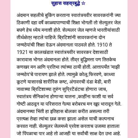
सुहास सहस्रबुद्धे ☆
अंदमान सहलीचे बुकिंग करताना स्वातंत्र्यवीर सावरकरांनी ज्या
ठिकाणी दहा वर्षे काळ्यापाण्याची शिक्षा भोगली तो सेल्युलर जेल
बघणे हेच ध्येय मनाशी होते. सेल्यलर जेल म्हणजे भारतीयांसाठी
तीर्थक्षेत्र म्हटले पाहिजे. ब्रिटिशांनी सावरकरांना दोन
जन्मठेपांची शिक्षा देऊन अंदमानला पाठवले होते. 1910 ते
1921 या कालखंडात स्वातंत्र्यवीर सावरकर देशासाठी
कारावास भोगत अंदमानला होते. तीव्र बुद्धिमत्ता पण तितकेच
कणखर मन आणि प्रतिभा त्यांच्या ठायी होती. आत्तापर्यंत ‘माझी
जन्मठेप’चे पारायण झाले होते. त्यामुळे कोलू फिरवणे, काथ्या
कूटणे यासारखे शारीरिक कष्ट, अंगावरची दंडा बेडी, बारी
नावाच्या ब्रिटिशाच्या तुरुंग सुप्रिटेंडंटचा होणारा जाच,
स्वातंत्र्य सैनिकांना होणाऱ्या यातना ,काहींना फाशी या सर्व
गोष्टी आठवून या परिसरात गेल्या बरोबरच मन खूप भारावून गेले.
अंदमानच्या भिंती हा इतिहास बोलका करीत असल्या तरी
प्रत्यक्ष तेव्हा त्यांचा छळ कसा झाला असेल याची कल्पनाच
करवत नाही. सेल्युलर जेलमध्ये प्रवेश करताच उजव्या हाताला
जो पिंपळाचा पार आहे तो आजही या सर्वांची साक्ष देत उभा आहे.