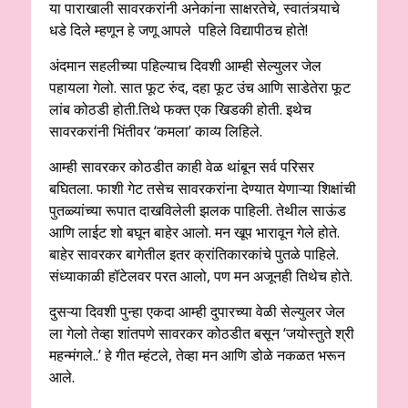
या पाराखाली सावरकरांनी अनेकांना साक्षरतेचे, स्वातंत्र्याचे
धडे दिले म्हणून हे जणू आपले पहिले विद्यापीठच होते!
अंदमान सहलीच्या पहिल्याच दिवशी आम्ही सेल्युलर जेल
पहायला गेलो. सात फूट रुंद, दहा फूट उंच आणि साडेतेरा फूट
लांब कोठडी होती.तिथे फक्त एक खिडकी होती. इथेच
सावरकरांनी भिंतीवर ‘कमला’ काव्य लिहिले.
आम्ही सावरकर कोठडीत काही वेळ थांबून सर्व परिसर
बघितला. फाशी गेट तसेच सावरकरांना देण्यात येणाऱ्या शिक्षांची
पुतळ्यांच्या रूपात दाखविलेली झलक पाहिली. तेथील साऊंड
आणि लाईट शो बघून बाहेर आलो. मन खूप भारावून गेले होते.
बाहेर सावरकर बागेतील इतर क्रांतिकारकांचे पुतळे पाहिले.
संध्याकाळी हॉटेलवर परत आलो, पण मन अजूनही तिथेच होते.
दुसऱ्या दिवशी पुन्हा एकदा आम्ही दुपारच्या वेळी सेल्युलर जेल
ला गेलो तेव्हा शांतपणे सावरकर कोठडीत बसून ‘जयोस्तुते श्री
महन्मंगले..’ हे गीत म्हंटले, तेव्हा मन आणि डोळे नकळत भरून
आले.