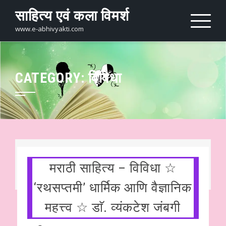
Skip
साहित्य एवं कला विमर्श
to
content
www.e-abhivyakti.com
CATEGORY:
विविधा
मराठी साहित्य – विविधा ☆
‘रथसप्तमी’ धार्मिक आणि वैज्ञानिक
महत्त्व ☆ डाॅ. व्यंकटेश जंबगी