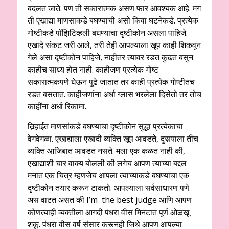
बदलत जाते. पण ती सकारात्मक असण फार आवश्यक आहे. मग
ती एखाद्या माणसाकडे बघण्याची असो किंवा घटनेकडे. प्रत्येक
गोष्टीकडे पॉझिटिव्हली बघण्याचा दृष्टीकोन असला पाहिजे.
एखादे संकट जरी आले, तरी तेही आपल्याला खूप काही शिकवून
गेले असा दृष्टीकोन पाहिजे, नाहीतर त्यावर रडत कुढत बसुन
काहीच साध्य होत नाही. काहीजण प्रत्येक गोष्ट
सकारात्मकपणे घेऊन पुढे जातात तर काही प्रत्येक गोष्टीतच
रडत बसतात. काहीजणांना अर्धा ग्लास भरलेला दिसेतो तर तोच
काहींना अर्धा रिकामा.
तिर्‍हाईत माणसांकडे बघण्याचा दृष्टीकोन सुद्धा प्रत्येकाचा
वेगवेगळा. एखाद्याला एखादी व्यक्ति खूप आवडते, दुसर्‍याला तीच
व्यक्ति आजिबात आवडत नसते. मला एक कळत नाही की,
एखाद्याशी चार वाक्य बोलली की लगेच आपण त्याच्या बद्दल
मनात एक चित्र म्हणजेच आपला त्याच्याकडे बघण्याचा एक
दृष्टीकोन तयार करून टाकतो. आपल्याला सर्वसाधारण पणे
अस वाटत असत की I’m the best judge आणि आपण
कोणत्याही व्यक्तीला आगदी पंधरा वीस मिनटात पूर्ण ओळखू
शकू. पंधरा वीस वर्ष संसार करूनही जिथे आपण आपल्या