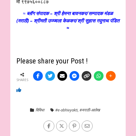
मो ९९७५६००८८७
≈
ब्लॉग संपादक – श्री हेमन्त बावनकर/
सम्पादक मंडळ
(मराठी) – श्रीमती उज्ज्वला केळकर/श्री सुहास रघुनाथ पंडित
≈
Please share your Post !
SHARES
विविधा
#e-abhivyakti
,
#मराठी-आलेख