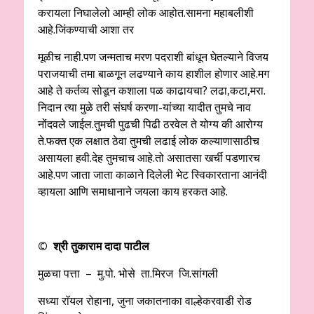
करायला निघालेलो आम्ही लोक आहोत.सामना महाबलीशी
आहे.जिंकण्याची आशा तर
मूळीच नाही.पण जन्मताच मरण पदराशी बांधून घेतल्याने विजय
पराजयाची तमा बाळगून लढण्याने काय हाशील होणार आहे.मग
आहे ते कर्तव्य सोडून कशाला पळ काढायचा? लढा,कटा,मरा.
निदान त्या मुळे तरी संघर्ष करणा-यांच्या यादीत तुमचे नाव
नोंदवले जाईल.तुमची पुढची पिढी ठरवेल ते योग्य की आरोग्य
ते.फक्त एक लक्षात ठेवा तुमची लढाई लोक कल्याणासाठीच
असायला हवी.देह तुमचाच आहे.तो असातसा खर्ची पडणारच
आहे.पण जाता जाता काळाने दिलेली भेट स्विकारताना आनंदी
व्हायला आणि समाधानाने जयला काय हरकत आहे.
© श्री तुकाराम दादा पाटील
मुळचा पत्ता – मु.पो. भोसे ता.मिरज जि.सांगली
सध्या राॅयल रोहाना, जुना जकातनाका वाल्हेकरवाडी रोड