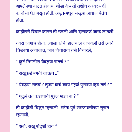
आपलेंपणा वाटत होताच. थोडा वेळ ती तशीच अस्वस्थशी
कानोसा घेत बसून होती. अधून-मधून सखूचा आवाज येतंच
होता.
काहीतरी विचार करून ती उठली आणि दाराकडं जाऊ लागली.
नवरा जागाच होता.. त्याला तिची हालचाल जाणवली तसे त्याने
चिडक्या आवाजात, जाब विचारावा तसे विचारले,
” कुटं निगलीस येवड्या रातचं ? “
” सखूकडं बगती जाऊन ..”
” येवड्या रातचं ? तुज्या बाचं काय गटूळं पुरलया व्हय ततं ? “
” गटुळं ततं कशापायी पुरंल माझा बा ? “
ती काहीशी चिडून म्हणाली.. लगेच पुढं समजावणीच्या सुरात
म्हणाली,
” अवो, सखू पोटुशी हाय..”