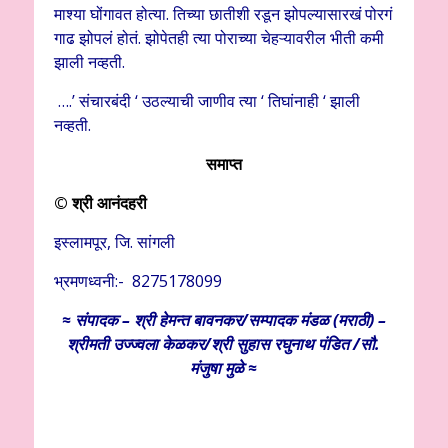
माश्या घोंगावत होत्या. तिच्या छातीशी रडून झोपल्यासारखं पोरगं
गाढ झोपलं होतं. झोपेतही त्या पोराच्या चेहऱ्यावरील भीती कमी
झाली नव्हती.
….’ संचारबंदी ‘ उठल्याची जाणीव त्या ‘ तिघांनाही ‘ झाली
नव्हती.
समाप्त
© श्री आनंदहरी
इस्लामपूर, जि. सांगली
भ्रमणध्वनी:- 8275178099
≈ संपादक – श्री हेमन्त बावनकर/
सम्पादक मंडळ (मराठी) –
श्रीमती उज्ज्वला केळकर/श्री सुहास रघुनाथ पंडित /सौ.
मंजुषा मुळे ≈