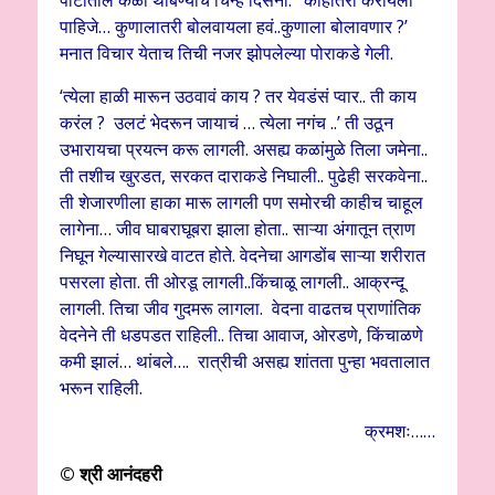
पाहिजे… कुणालातरी बोलवायला हवं..कुणाला बोलावणार ?’
मनात विचार येताच तिची नजर झोपलेल्या पोराकडे गेली.
‘त्येला हाळी मारून उठवावं काय ? तर येवडंसं प्वार.. ती काय
करंल ? उलटं भेदरून जायाचं … त्येला नगंच ..’ ती उठून
उभारायचा प्रयत्न करू लागली. असह्य कळांमुळे तिला जमेना..
ती तशीच खुरडत, सरकत दाराकडे निघाली.. पुढेही सरकवेना..
ती शेजारणीला हाका मारू लागली पण समोरची काहीच चाहूल
लागेना… जीव घाबराघूबरा झाला होता.. साऱ्या अंगातून त्राण
निघून गेल्यासारखे वाटत होते. वेदनेचा आगडोंब साऱ्या शरीरात
पसरला होता. ती ओरडू लागली..किंचाळू लागली.. आक्रन्दू
लागली. तिचा जीव गुदमरू लागला. वेदना वाढतच प्राणांतिक
वेदनेने ती धडपडत राहिली.. तिचा आवाज, ओरडणे, किंचाळणे
कमी झालं… थांबले…. रात्रीची असह्य शांतता पुन्हा भवतालात
भरून राहिली.
क्रमशः……
© श्री आनंदहरी