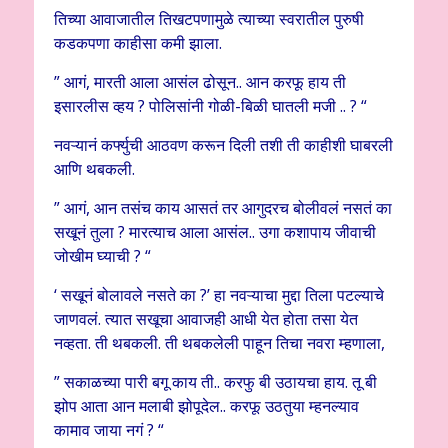
तिच्या आवाजातील तिखटपणामुळे त्याच्या स्वरातील पुरुषी
कडकपणा काहीसा कमी झाला.
” आगं, मारती आला आसंल ढोसून.. आन करफू हाय ती
इसारलीस व्हय ? पोलिसांनी गोळी-बिळी घातली मजी .. ? “
नवऱ्यानं कर्फ्युची आठवण करून दिली तशी ती काहीशी घाबरली
आणि थबकली.
” आगं, आन तसंच काय आसतं तर आगुदरच बोलीवलं नसतं का
सखूनं तुला ? मारत्याच आला आसंल.. उगा कशापाय जीवाची
जोखीम घ्याची ? “
‘ सखूनं बोलावले नसते का ?’ हा नवऱ्याचा मुद्दा तिला पटल्याचे
जाणवलं. त्यात सखूचा आवाजही आधी येत होता तसा येत
नव्हता. ती थबकली. ती थबकलेली पाहून तिचा नवरा म्हणाला,
” सकाळच्या पारी बगू काय ती.. करफु बी उठायचा हाय. तू बी
झोप आता आन मलाबी झोपूदेल.. करफू उठतुया म्हनल्याव
कामाव जाया नगं ? “