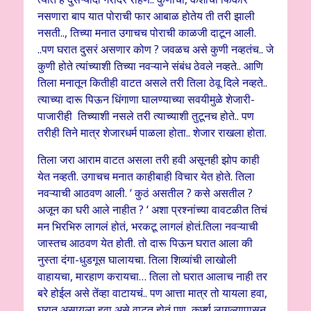
नसणारा बाप यात पोराची फार आबाळ होतेय ती तरी झाली
नसती.., तिच्या मनात उगाचच पोराची काळजी दाटून आली.
..पण घरात दुसरं असणार कोण ? जवळच असे कुणी नव्हतंच.. जे
कुणी होते त्यांच्याशी तिच्या नवऱ्याने संबंध ठेवले नव्हते.. आणि
तिला मनातून कितीही वाटत असले तरी तिला ठेवू दिले नव्हते..
त्याच्या दारू पिऊन धिंगाणा घालण्याच्या सवयीमुळे शेजारी-
पाजारीही तिच्याशी नसले तरी त्याच्याशी तुटूनच होते.. पण
तरीही तिने मात्र शेजारधर्म पाळला होता.. शेजार राखला होता.
तिला जरा आराम वाटत असला तरी हवी असूनही झोप काही
येत नव्हती. उगाचच मनात काहीबाही विचार येत होते. तिला
नवऱ्याची आठवण आली. ‘ कुठं असतील ? कसे असतील ?
अजून का घरी आले नाहीत ? ‘ अशा प्रश्नांच्या वावटळीत तिचं
मन भिरभिरु लागलं होतं, भरकटू लागलं होतं.तिला नवऱ्याची
जास्तच आठवण येत होती. तो दारू पिऊन घरात आला की
नुस्ता दंगा-धुडगूस घालायचा. तिला शिव्यांची लाखोली
वाहायचा, मारहाण करायचा… तिला तो घरात आलाच नाही तर
बरे होईल असे तेंव्हा वाटायचं.. पण आत्ता मात्र तो यायला हवा,
घरात असायला हवा असे वाटत होतं पण कर्फ्यु लागल्यापासून