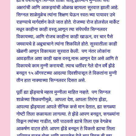
ह्याच वर्षापासून सिग्नल शाळा चालू झाल्याने मुन्नीला जरा
अक्षरांची आणि आकड्यांची ओळख व्हायला सुरवात झाली आहे.
सिग्नल शाळेमुळेच त्यांना शिक्षण घेऊन स्वतःच्या पायावर उभे
राहण्याचे मार्गदर्शन केले जात होते. रोजच्या रोज होलसेल मार्केट
मधून काहीना काही वस्तू आणून त्या संपेपर्यंत सिग्नलवर
विकायच्या, आणि रोजच काहीना काही खाऊन, वर चार पैसे
जमवायचे हे अबूचाचाने त्यांना शिकविले होते. सुरवातीला काही
खेळणी आणून विकायला सुरवात केली. पण नंतर लोकांना
आवडतील अशा काही खास वस्तू मारू आणून देत असे आणि ते
विकायचे काम मुन्नी करायची. त्याच धर्तीवर गेले दोन वर्षे झेंडे
बनवून १५ ऑगस्टच्या आदल्या दिवशीपासून ते विकतांना मुन्नी
तीन हात नाक्याच्या सिग्नलवर दिसत असे.
पूर्वी ह्या झेंड्याचे महत्व मुन्नीला माहित नव्हते. पण सिग्नल
शाळेच्या शिकवणीमुळे, आपला देश, आपला तिरंगा झेंडा,
आपल्या झेंड्याला आपले सैनिक कसे मान देतात, ह्या सगळ्या
गोष्टी तिला कळायला लागल्या. ते झेंडे आपण बनवून, सगळ्यांना
विकून त्यांच्या गाडीत, घरी पाठवतो ह्याचे तिला एक वेगळेच
आकर्षण वाटत होते. आपण झेंडे बनवून ते विकतो ह्याचा तिला
अभिमान वाटत होता आणि त्यामुळेच गेले चार दिवस ती खूप