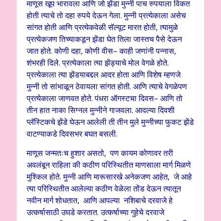
माणूस खूप भारावला आणि जो झेंडा मुन्नी पाच रुपयाला विकत
होती त्याचे तो दहा रुपये देऊन गेला. मुन्नी प्रत्येकाला असेच
सांगत होती आणि प्रत्येकवेळी सॅल्यूट मारत होती, त्यामुळे
प्रत्येकजण तिच्याकडून झेंडा घेत तिला जास्तच पैसे देऊन
जात होते. कोणी दहा, कोणी वीस– काही जणांनी पन्नास,
शंभरही दिले. प्रत्येकाला त्या झेंड्याचे मोल वेगळे होते.
प्रत्येकाला त्या झेंडयाबद्दल आदर होता आणि विशेष म्हणजे
मुन्नी तो सांभाळून ठेवायला सांगत होती. आणि त्याचे वेगळेपण
प्रत्येकाला जाणवत होते. पंधरा ऑगस्टचा दिवस– आणि तो
तीन हात नाका सिग्नल मुन्नीने गाजवला. आदल्या दिवशी
प्लॅस्टिकचे झेंडे घेऊन आलेली ती तीन मुले मुन्नीच्या फुकट झेंडे
वाटण्याकडे दिवसभर बघत बसली.
माणूस जन्मतःच हुशार असतो, पण कायम कोणावर तरी
अवलंबून राहिला की कठीण परिस्थितीत माणसाला मार्ग मिळणे
मुश्किल होते. मुन्नी आणि मारूसारखे अनेकजण आहेत, जे आहे
त्या परिस्थितीत आलेल्या कठीण वेळेला तोंड देऊन त्यातून
नवीन मार्ग शोधतात, आणि आपल्या नशिबाचे दरवाजे हे
उत्कर्षासाठी उघडे करतात. उत्कर्षाच्या गुहेचे दरवाजे