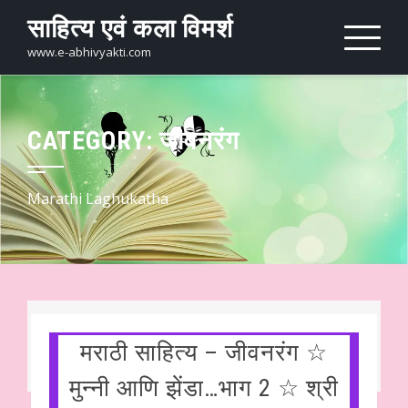
Skip
साहित्य एवं कला विमर्श
to
content
www.e-abhivyakti.com
CATEGORY:
जीवनरंग
Marathi Laghukatha
मराठी साहित्य – जीवनरंग ☆
मुन्नी आणि झेंडा…भाग 2 ☆ श्री