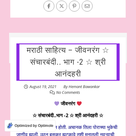
मराठी साहित्य – जीवनरंग ☆
संचारबंदी.. भाग -2 ☆ श्री
आनंदहरी
August 19, 2021
By
Hemant Bawankar
No Comments
जीवनरंग
☆ संचारबंदी..भाग -2 ☆ श्री आनंदहरी ☆
Optimized by Optimole
बराचवेळ ती तशीच बसून होती. अचानक तिला पोराच्या भुकेची
जाणीव झाली. उठून बसकर झटकावे तशी मनातली नवऱ्याची