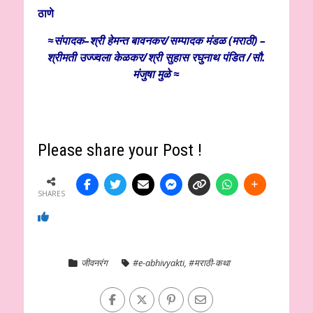
ठाणे
≈संपादक–श्री हेमन्त बावनकर/
सम्पादक मंडळ (मराठी) –
श्रीमती उज्ज्वला केळकर/श्री सुहास रघुनाथ पंडित /सौ.
मंजुषा मुळे ≈
Please share your Post !
SHARES
जीवनरंग
#e-abhivyakti
,
#मराठी-कथा