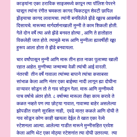
काड्यांना एका ठराविक साइजमध्ये कापून त्या पॉलिश पेपरने
घासून त्यांना रंगीत चमकता कागद चिकटवून शेवटी छापिल
झेंड्याचा कागद लावायचा. त्यांनी बनविलेले झेंडे खूपच आकर्षक
दिसायचे. मारूच्या मार्गदर्शनाखाली मुन्नी ते काम शिकली होती.
गेले दोन वर्षे त्या असे झेंडे बनवत होत्या , आणि ते हातोहात
विकलेही जात होते. त्यामुळे मारू आणि मुन्नीला ह्यावर्षीही खूप
हुरूप आला होता ते झेंडे बनवायला.
चार वर्षांपासून मुन्नी आणि मारू तीन हात नाका पुलाच्या खाली
रहात आहेत. मुन्नीच्या जन्माच्या वेळी त्यांची आई वारली.
नंतरची तीन वर्षे गावाला त्यांच्या बापाने त्यांचा कसाबसा
सांभाळ केला आणि नंतर एका बाईच्या नादी लागून ह्या दोघीना
वाऱ्यावर सोडून तो ते गाव सोडून गेला. मारू आणि मुन्नीमध्ये
पाच वर्षाचे अंतर होते. ८ वर्षाच्या मारूला तेंव्हा काय करावे ते
कळत नव्हते पण त्या छोट्या गावात, गावाच्या बाहेर असलेल्या
झोपडीत राहणे सुरक्षित नाही, एवढे मात्र कळले आणि दोघी ते
गाव सोडून कोण काही खायला देईल ते खात एका रेल्वे
स्टेशनला आल्या. आलेल्या गाडीत मारूने मुन्नीसहित प्रवेश
केला आणि थेट एका मोठ्या स्टेशनांत त्या दोघी उतरल्या. त्या