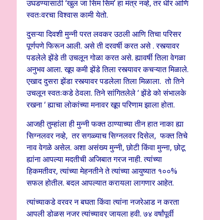
उघडण्यासाठी ‘खुल जा सिम सिम’ हा मंत्र नव्हे, तर धीर आणि
स्वतःवरचा विश्वास कामी येतो.
दुसऱ्या दिवशी मुन्नी परत लवकर उठली आणि तिचा परिसर
पूर्णपणे फिरून आली. असे ती दरवर्षी करत असे . रस्त्यावर
पडलेले झेंडे ती उचलून गोळा करत असे. ह्यावर्षी तिला वेगळा
अनुभव आला. खूप कमी झेंडे तिला रस्त्यावर कचऱ्यात मिळाले.
एखाद दुसरा झेंडा रस्त्यावर पडलेला तिला मिळाला. तो तिने
उचलून स्वतःकडे ठेवला. तिने सांगितलेले ‘ झेंडे को संभालके
रखना ‘ ह्याचा लोकांच्या मनावर खूप परिणाम झाला होता.
आजही तुम्हांला ही मुन्नी फक्त ठाण्याच्या तीन हात नाका ह्या
सिग्नलवर नव्हे, तर सगळ्याच सिग्नलवर दिसेल, फक्त तिचे
नाव वेगळे असेल. अशा असंख्य मुन्नी, छोटी किंवा मुन्ना, छोटू
ह्यांना आपल्या मदतीची अजिबात गरज नाही. त्यांच्या
हिकमतीवर, त्यांच्या मेहनतीने ते त्यांच्या आयुष्यात १००%
सफल होतील. बदल आपल्यात करायला लागणार आहेत.
त्यांच्याकडे वरवर न बघता किंवा त्यांना नजरेआड न करता
आपली डोळस नजर त्यांच्यावर जायला हवी. ७४ वर्षांपूर्वी