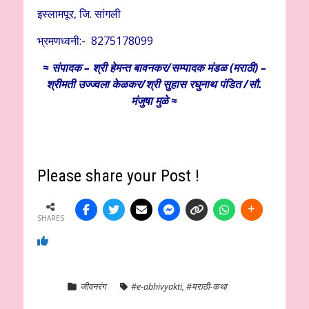
इस्लामपूर, जि. सांगली
भ्रमणध्वनी:- 8275178099
≈ संपादक – श्री हेमन्त बावनकर/
सम्पादक मंडळ (मराठी) –
श्रीमती उज्ज्वला केळकर/श्री सुहास रघुनाथ पंडित /सौ.
मंजुषा मुळे ≈
Please share your Post !
SHARES
जीवनरंग
#e-abhivyakti
,
#मराठी-कथा