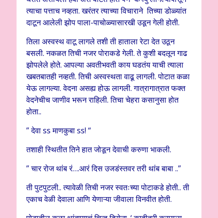
त्याचा पत्ताच नव्हता. खरंतर त्याच्या विचाराने तिच्या डोळ्यांत
दाटून आलेली झोप पाला-पाचोळ्यासारखी उडून गेली होती.
तिला अस्वस्थ वाटू लागले तशी ती हाताला रेटा देत उठून
बसली. नकळत तिची नजर पोराकडे गेली. ते कुशी बदलून गाढ
झोपलेले होते. आपल्या अवतीभवती काय घडतंय याची त्याला
खबतबातही नव्हती. तिची अस्वस्थता वाढू लागली. पोटात कळा
येऊ लागल्या. वेदना असह्य होऊ लागली. गात्रागात्रात फक्त
वेदनेचीच जाणीव भरून राहिली. तिचा चेहरा कसानुसा होत
होता..
” देवा ss माणकुबा ss! “
तशाही स्थितीत तिने हात जोडून देवाची करुणा भाकली.
” चार रोज थांब रं….आरं दिस उजडंस्तवर तरी थांब बाबा ..”
ती पुटपुटली.. त्यावेळी तिची नजर स्वतःच्या पोटाकडे होती.. ती
एकाच वेळी देवाला आणि येणाऱ्या जीवाला विनवीत होती.
पोटातील कळा थांबण्याचं चिन्ह दिसेना. ‘ काहीतरी करायला