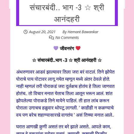
संचारबंदी.. भाग -3 ☆ श्री
आनंदहरी
August 20, 2021
By
Hemant Bawankar
No Comments
जीवनरंग
☆ संचारबंदी..भाग -3 ☆ श्री आनंदहरी ☆
अंथरुणावर आडवं झाल्यावर तिला जरा बरं वाटलं. तिने झोपेत
पोराचे पाय पोटावर लागू नयेत म्हणून मध्ये अंतर ठेवले होते.
नाही म्हणलं तरी पोराकडं जरा दुर्लक्षच होतंय हे तिला जाणवत
होतंच.. तो विचार मनात येताच तिला आतून भरून आलं. शांत
झोपलेल्या पोराकडे तिने मायेने पाहिलं. ती हात लांब करून
पोराला उगाचच हळुवार थोपटू लागली. ‘ काहीही न कळण्याचे
वय पण बरेच शहाण्यासारखे वागतंय ‘ असं तिच्या मनात आले..
घरात आणखी कुणी असतं तर बरे झाले असते.. आपले काम,
त्यात हे दुसऱ्यांदा गरोदर राहणं.. कुणाची, कशाची फिकीर