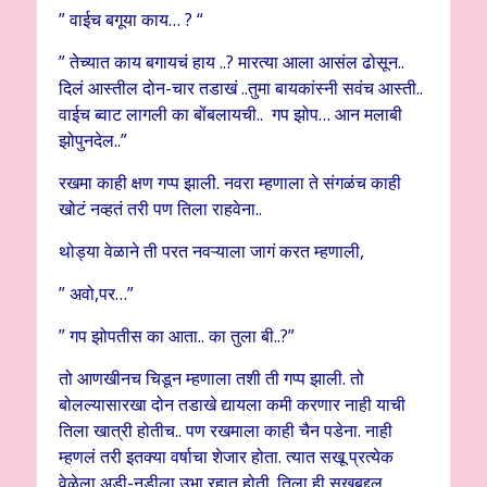
” वाईच बगूया काय… ? “
” तेच्यात काय बगायचं हाय ..? मारत्या आला आसंल ढोसून..
दिलं आस्तील दोन-चार तडाखं ..तुमा बायकांस्नी सवंच आस्ती..
वाईच ब्वाट लागली का बोंबलायची.. गप झोप… आन मलाबी
झोपुनदेल..”
रखमा काही क्षण गप्प झाली. नवरा म्हणाला ते संगळंच काही
खोटं नव्हतं तरी पण तिला राहवेना..
थोड्या वेळाने ती परत नवऱ्याला जागं करत म्हणाली,
” अवो,पर…”
” गप झोपतीस का आता.. का तुला बी..?”
तो आणखीनच चिडून म्हणाला तशी ती गप्प झाली. तो
बोलल्यासारखा दोन तडाखे द्यायला कमी करणार नाही याची
तिला खात्री होतीच.. पण रखमाला काही चैन पडेना. नाही
म्हणलं तरी इतक्या वर्षाचा शेजार होता. त्यात सखू प्रत्येक
वेळेला अडी-नडीला उभा रहात होती. तिला ही सखूबद्दल