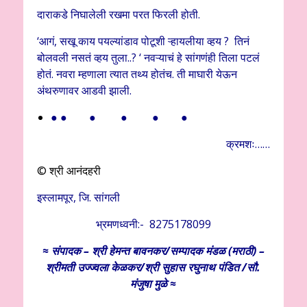
दाराकडे निघालेली रखमा परत फिरली होती.
‘आगं, सखू काय पयल्यांडाव पोटूशी ऱ्हायलीया व्हय ? तिनं
बोलवली नसतं व्हय तुला..? ‘ नवऱ्याचं हे सांगणंही तिला पटलं
होतं. नवरा म्हणाला त्यात तथ्य होतंच. ती माघारी येऊन
अंथरुणावर आडवी झाली.
● ● ● ● ● ●
क्रमशः……
© श्री आनंदहरी
इस्लामपूर, जि. सांगली
भ्रमणध्वनी:- 8275178099
≈ संपादक – श्री हेमन्त बावनकर/
सम्पादक मंडळ (मराठी) –
श्रीमती उज्ज्वला केळकर/श्री सुहास रघुनाथ पंडित /सौ.
मंजुषा मुळे ≈