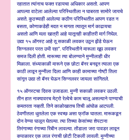
रहातात त्यांनाच फक्त रडायचा अधिकार असतो. आपण
आपल्या वाटेला आलेल्या परिस्थितीला न घाबरता सामोरे जायचे
असते. कुठच्याही आलेल्या कठीण परिस्थितीत आपण रडत न
बसता, कोणाकडेही मदत न मागता त्यातून मार्ग काढायचा
असतो आणि मला खात्री आहे यातूनही काहीतरी मार्ग निघेल.
उद्या १५ ऑगस्ट आहे तू सकाळी लवकर उठून झेंडे घेऊन
सिग्नलवर परत उभी रहा”. परिस्थितीने मारूला खूप लवकर
समज दिली होती. मारूच्या त्या बोलण्याने मुन्नीलाही धीर
मिळाला. संध्याकाळी मारूने एक छोटा बॅनर बनवून त्याला एक
काठी लावून मुन्नीला दिला आणि काही कामाच्या गोष्टी तिला
सांगून उद्या तो बॅनर घेऊन सिग्नलवर जायला सांगितले.
१५ ऑगस्टचा दिवस उजाडला. मुन्नी सकाळी लवकर उठली.
तीन हात नाक्यावरच मेट्रो रेल्वेचे काम चालू असल्याने पाण्याची
कमतरता नव्हती. तिने काळोखातच तिची आंघोळ आटपली.
ठेवणीतला धुतलेला एक स्वच्छ असा फ्रॉक घातला. मारूकडून
दोन वेण्या घालून घेतल्या. त्या तिच्या केसांच्या शेपटाना
तिरंगाच्या रंगाच्या रिबीन लावल्या. तोंडाला जरा पावडर लावून
कपाळावर एक लाल रंगाची छोटी टिकली लावली. मुन्नीच्या