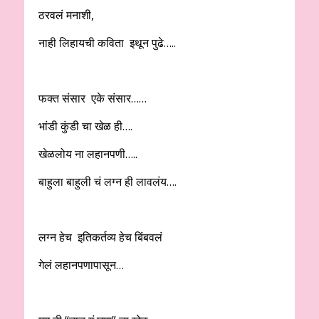
ठरवलं मनाशी,
नाही लिहायची कविता इथून पुढे…..
फक्त संसार एके संसार……
भांडी कुंडी चा खेळ ही….
खेळलोय ना लहानपणी…..
बाहुला बाहुली चं लग्न ही लावलंय….
लग्न हेच इतिकर्तव्य हेच बिंबवलं
गेलं लहानपणापासून…