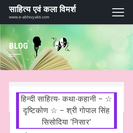
Skip
साहित्य एवं कला विमर्श
to
content
www.e-abhivyakti.com
BLOG
हिन्दी साहित्य- कथा-कहानी – ☆
दृष्टिकोण ☆ – श्री गोपाल सिंह
सिसोदिया ‘निसार’