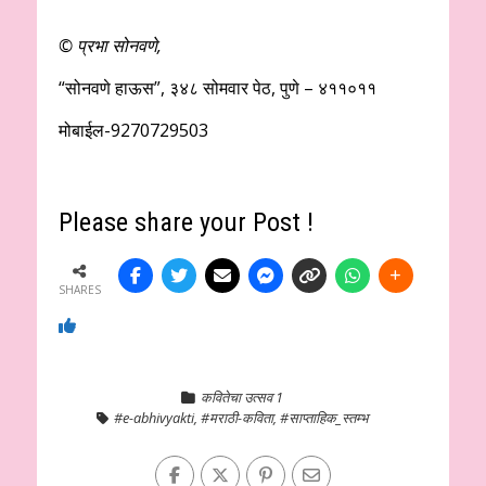
© प्रभा सोनवणे,
“सोनवणे हाऊस”, ३४८ सोमवार पेठ, पुणे – ४११०११
मोबाईल-9270729503
Please share your Post !
SHARES
कवितेचा उत्सव 1
#e-abhivyakti
,
#मराठी-कविता
,
#साप्ताहिक_स्तम्भ