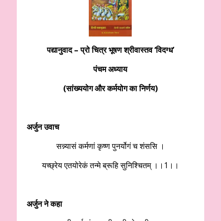
पद्यानुवाद – प्रो चित्र भूषण श्रीवास्तव ‘विदग्ध’
पंचम अध्याय
(सांख्ययोग और कर्मयोग का निर्णय)
अर्जुन उवाच
सन्न्यासं कर्मणां कृष्ण पुनर्योगं च शंससि ।
यच्छ्रेय एतयोरेकं तन्मे ब्रूहि सुनिश्चितम्‌ ।।1।।
अर्जुन ने कहा