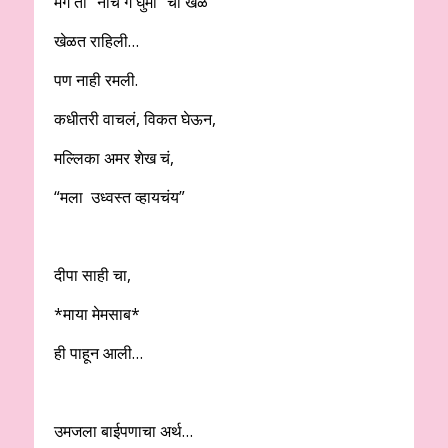
मग ती “नाच गं घुमा” चा खेळ
खेळत राहिली…
पण नाही रमली.
कधीतरी वाचलं, विकत घेऊन,
मल्लिका अमर शेख चं,
“मला उध्वस्त व्हायचंय”
दीपा साही चा,
*माया मेमसाब*
ही पाहून आली…
उमजला बाईपणाचा अर्थ…