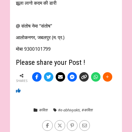
झूला लागो कदम की डारी
@ संतोष नेमा “संतोष”
आलोकनगर, जबलपुर (म. प्र.)
मोबा 9300101799
Please share your Post !
SHARES
कविता
#e-abhivyakti
,
#कविता