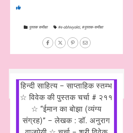
पुस्तक समीक्षा
#e-abhivyakti
,
#पुस्तक-समीक्षा
हिन्दी साहित्य – साप्ताहिक स्तम्भ
☆ विवेक की पुस्तक चर्चा # २११
☆ “ईमान का बोझा (व्यंग्य
संग्रह)” – लेखक : डॉ. अनुराग
वाजपेयी ☆ चर्चा – श्री विवेक