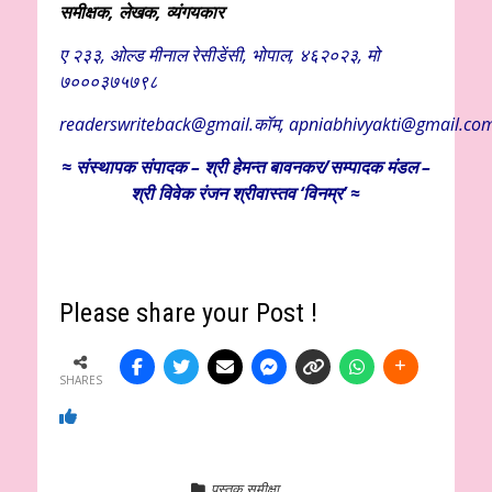
समीक्षक, लेखक, व्यंगयकार
ए २३३, ओल्ड मीनाल रेसीडेंसी, भोपाल, ४६२०२३, मो
७०००३७५७९८
readerswriteback@gmail.कॉम, apniabhivyakti@gmail.co
≈
संस्थापक
संपादक – श्री हेमन्त बावनकर/
सम्पादक मंडल –
श्री विवेक रंजन श्रीवास्तव ‘विनम्र’ ≈
Please share your Post !
SHARES
पुस्तक समीक्षा