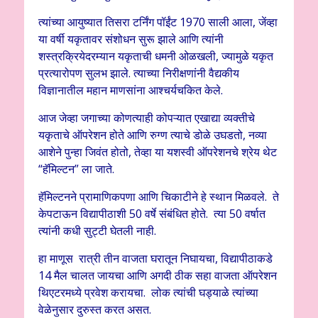
त्यांच्या आयुष्यात तिसरा टर्निंग पॉईंट 1970 साली आला, जेंव्हा
या वर्षी यकृतावर संशोधन सुरू झाले आणि त्यांनी
शस्त्रक्रियेदरम्यान यकृताची धमनी ओळखली, ज्यामुळे यकृत
प्रत्यारोपण सुलभ झाले. त्याच्या निरीक्षणांनी वैद्यकीय
विज्ञानातील महान माणसांना आश्चर्यचकित केले.
आज जेव्हा जगाच्या कोणत्याही कोपऱ्यात एखाद्या व्यक्तीचे
यकृताचे ऑपरेशन होते आणि रुग्ण त्याचे डोळे उघडतो, नव्या
आशेने पुन्हा जिवंत होतो, तेव्हा या यशस्वी ऑपरेशनचे श्रेय थेट
“हॅमिल्टन” ला जाते.
हॅमिल्टनने प्रामाणिकपणा आणि चिकाटीने हे स्थान मिळवले. ते
केपटाऊन विद्यापीठाशी 50 वर्षे संबंधित होते. त्या 50 वर्षात
त्यांनी कधी सुट्टी घेतली नाही.
हा माणूस रात्री तीन वाजता घरातून निघायचा, विद्यापीठाकडे
14 मैल चालत जायचा आणि अगदी ठीक सहा वाजता ऑपरेशन
थिएटरमध्ये प्रवेश करायचा. लोक त्यांची घड्याळे त्यांच्या
वेळेनुसार दुरुस्त करत असत.