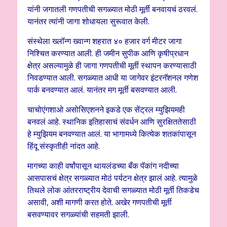
यांनी जगातली गणपतीची सगळ्यात मोठी मूर्ती बनवायचं ठरवलं.
यानंतर त्यांनी जागा शोधायला सुरूवात केली.
संस्थेला ख्लॉन्ग ख्वान्ग शहरात ४० हजार वर्ग मीटर जागा
निश्चित करण्यात आली. ही जमीन सुपीक आणि कृषीप्रधान
क्षेत्र असल्यामुळे ही जागा गणपतीची मूर्ती स्थापन करण्यासाठी
निवडण्यात आली. सगळ्यात आधी या जागेवर इंटरनॅशनल गणेश
पार्क बनवण्यात आलं. यानंतर मग मूर्ती बसवण्यात आली.
चाचोएंगशाओ असोसिएशनने इकडे एक सेंट्रल म्युझियमही
बनवलं आहे. स्थानिक इतिहासाचं संवर्धन आणि सुरक्षिततेसाठी
हे म्युझियम बनवण्यात आलं. या भागामध्ये कित्येक शतकांपासून
हिंदू संस्कृतीही नांदत आहे.
मागच्या काही वर्षांपासून थायलंडच्या बँक पॅकांग नदीच्या
आसपासचं क्षेत्र सगळ्यात मोठं पर्यटन क्षेत्र झालं आहे. त्यामुळे
तिथले लोक आंतरराष्ट्रीय देवाची सगळ्यात मोठी मूर्ती तिकडेच
असावी, अशी मागणी करत होते. अखेर गणपतीची मूर्ती
बसवण्यावर सगळ्यांची सहमती झाली.