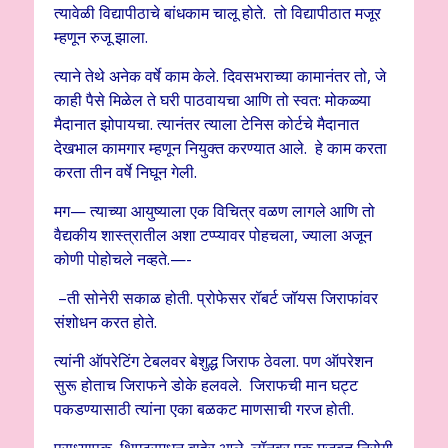
त्यावेळी विद्यापीठाचे बांधकाम चालू होते. तो विद्यापीठात मजूर
म्हणून रुजू झाला.
त्याने तेथे अनेक वर्षे काम केले. दिवसभराच्या कामानंतर तो, जे
काही पैसे मिळेल ते घरी पाठवायचा आणि तो स्वत: मोकळ्या
मैदानात झोपायचा. त्यानंतर त्याला टेनिस कोर्टचे मैदानात
देखभाल कामगार म्हणून नियुक्त करण्यात आले. हे काम करता
करता तीन वर्षे निघून गेली.
मग— त्याच्या आयुष्याला एक विचित्र वळण लागले आणि तो
वैद्यकीय शास्त्रातील अशा टप्प्यावर पोहचला, ज्याला अजून
कोणी पोहोचले नव्हते.—-
–ती सोनेरी सकाळ होती. प्रोफेसर रॉबर्ट जॉयस जिराफांवर
संशोधन करत होते.
त्यांनी ऑपरेटिंग टेबलवर बेशुद्ध जिराफ ठेवला. पण ऑपरेशन
सुरू होताच जिराफने डोके हलवले. जिराफची मान घट्ट
पकडण्यासाठी त्यांना एका बळकट माणसाची गरज होती.
प्राध्यापक थिएटरमधून बाहेर आले. लॉनवर एक मजबूत निरोगी