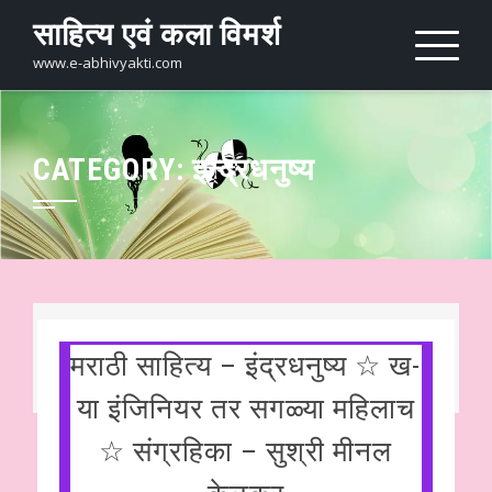
Skip
साहित्य एवं कला विमर्श
to
content
www.e-abhivyakti.com
CATEGORY:
इन्द्रधनुष्य
मराठी साहित्य – इंद्रधनुष्य ☆ ख-
या इंजिनियर तर सगळ्या महिलाच
☆ संग्रहिका – सुश्री मीनल