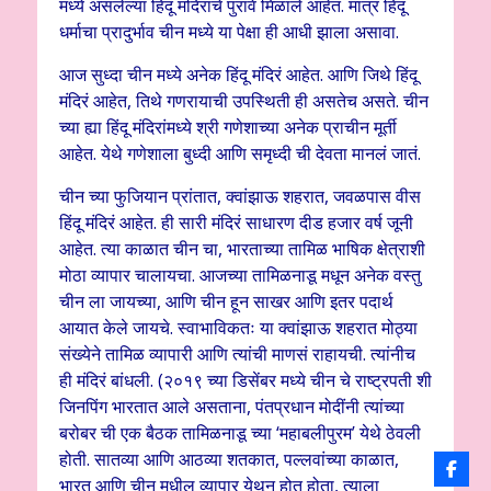
मध्ये असलेल्या हिंदू मंदिरांचे पुरावे मिळाले आहेत. मात्र हिंदू
धर्माचा प्रादुर्भाव चीन मध्ये या पेक्षा ही आधी झाला असावा.
आज सुध्दा चीन मध्ये अनेक हिंदू मंदिरं आहेत. आणि जिथे हिंदू
मंदिरं आहेत, तिथे गणरायाची उपस्थिती ही असतेच असते. चीन
च्या ह्या हिंदू मंदिरांमध्ये श्री गणेशाच्या अनेक प्राचीन मूर्ती
आहेत. येथे गणेशाला बुध्दी आणि समृध्दी ची देवता मानलं जातं.
चीन च्या फुजियान प्रांतात, क्वांझाऊ शहरात, जवळपास वीस
हिंदू मंदिरं आहेत. ही सारी मंदिरं साधारण दीड हजार वर्ष जूनी
आहेत. त्या काळात चीन चा, भारताच्या तामिळ भाषिक क्षेत्राशी
मोठा व्यापार चालायचा. आजच्या तामिळनाडू मधून अनेक वस्तु
चीन ला जायच्या, आणि चीन हून साखर आणि इतर पदार्थ
आयात केले जायचे. स्वाभाविकतः या क्वांझाऊ शहरात मोठ्या
संख्येने तामिळ व्यापारी आणि त्यांची माणसं राहायची. त्यांनीच
ही मंदिरं बांधली. (२०१९ च्या डिसेंबर मध्ये चीन चे राष्ट्रपती शी
जिनपिंग भारतात आले असताना, पंतप्रधान मोदींनी त्यांच्या
बरोबर ची एक बैठक तामिळनाडू च्या ‘महाबलीपुरम’ येथे ठेवली
होती. सातव्या आणि आठव्या शतकात, पल्लवांच्या काळात,
भारत आणि चीन मधील व्यापार येथून होत होता, त्याला