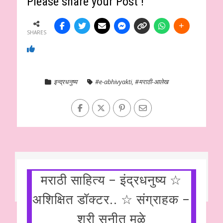
Please share your Post !
SHARES
इन्द्रधनुष्य
#e-abhivyakti
,
#मराठी-आलेख
मराठी साहित्य – इंद्रधनुष्य ☆
अशिक्षित डॉक्टर.. ☆ संग्राहक –
श्री सुनीत मुळे