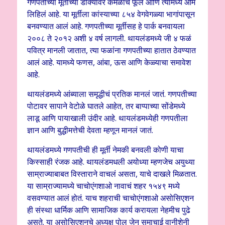
गणपतीच्या मूर्तीच्या डोक्यावर कमळाचं फूल आणि त्यामध्ये ओम
लिहिलं आहे. या मूर्तीला कांस्याच्या ८५४ वेगवेगळ्या भागांपासून
बनवण्यात आलं आहे. गणपतीच्या मूर्तीसह हे पार्क बनवायला
२००८ ते २०१२ अशी ४ वर्ष लागली. थायलंडमध्ये जी ४ फळं
पवित्र मानली जातात, त्या फळांना गणपतीच्या हातात ठेवण्यात
आलं आहे. यामध्ये फणस, आंबा, ऊस आणि केळ्याचा समावेश
आहे.
थायलंडमध्ये आंब्याला समृद्धीचं प्रतिक मानलं जातं. गणपतीच्या
पोटावर सापाने वेटोळे घातले आहेत, तर बाप्पाच्या सोंडेमध्ये
लाडू आणि पायाखाली उंदीर आहे. थायलंडमध्येही गणपतीला
ज्ञान आणि बुद्धीमत्तेची देवता म्हणून मानलं जातं.
थायलंडमध्ये गणपतीची ही मूर्ती नेमकी बनवली कोणी याचा
किस्साही रंजक आहे. थायलंडमधली अयोध्या म्हणजेच अयुथ्या
साम्राज्याबाबत विस्ताराने वाचलं असता, याचे दाखले मिळतात.
या साम्राज्यामध्ये चाचोएंगशाओ नावाचं शहर १५४९ मध्ये
वसवण्यात आलं होतं. याच शहराची चाचोएंगशाओ असोसिएशन
ही संस्था धार्मिक आणि सामाजिक कार्य करायला नेहमीच पुढे
असते. या असोसिएशनचे अध्यक्ष पोल जेन समाचाई वानीशेनी