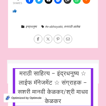
SHARES
इन्द्रधनुष्य
#e-abhivyakti
,
#मराठी-आलेख
मराठी साहित्य – इंद्रधनुष्य ☆
लाईफ मॅनेजमेंट ☆ संग्राहक –
सुश्री मानवी केळकर/श्री माधव
Optimized by Optimole
केळकर