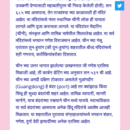
उजळणी देण्यासाठी महाबलीपुरम ची निवड केलेली होती). सन
६८५ च्या आसपास, तेग राजवंश्या च्या काळातली ही मंदिरं
आहेत. या मंदिरांमध्ये नंतर स्थानिक चीनी लोक ही यायला
लागले आणि पूजा करायला लागले. या मंदिरांवर मेंदारिन
(चीनी), संस्कृत आणि तामिळ भाषेतील शिलालेख आहेत. या सर्व
मंदिरांमध्ये भगवान गणेश विराजमान आहेत. चीन च्या गंसू
प्रांतात तुन-हुयांग (की दुन-हुयांग) शहरातील बौध्द मंदिरांमध्ये
श्री गणराय, कार्तिकेयांबरोबर दिसतात.
चीन च्या उत्तर भागात झालेल्या उत्खननात जी गणेश प्रतिमा
मिळाली आहे, ती कार्बन डेटिंग च्या अनुसार सन ५३१ ची आहे.
चीन च्या अगदी दक्षिण टोकावर असलेले गुआंगदोंग
(Guangdong) हे बंदर (port) आहे तर क्वांझाऊ किंवा
चिंचू ही सुध्दा बंदरांची शहरं आहेत. तामिळ व्यापारी, सागरी
मार्गाने, याच बंदरांच्या रस्त्याने चीन मध्ये यायचे. स्वाभाविकतः
या सर्व बंदरांच्या आसपास अनेक हिंदू मंदिरांचे अवशेष आजही
मिळतात. या शहरातील पुरातत्व संग्रहालयांमध्ये भगवान शंकर,
गणेश, दुर्गा देवी इत्यादींच्या अनेक प्रतिमा आहेत.