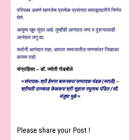
परिपक्व असणे म्हणजेच प्रत्येक प्रसंगात समजूतदारीने निर्णय
घेणे.
आयुष्य खुप सुंदर आहे. तुम्हीही आनंदात जगा व दुसऱ्यालाही
आनंदात जगु द्या.
सर्वानी आनंदात राहा. आपला समाजातील माणसांवर जिव्हाळा
कायम राहो.
संग्राहिका – डॉ. ज्योती गोडबोले
≈संपादक–श्री हेमन्त बावनकर/
सम्पादक मंडळ (मराठी) –
श्रीमती उज्ज्वला केळकर/श्री सुहास रघुनाथ पंडित /सौ.
मंजुषा मुळे ≈
Please share your Post !