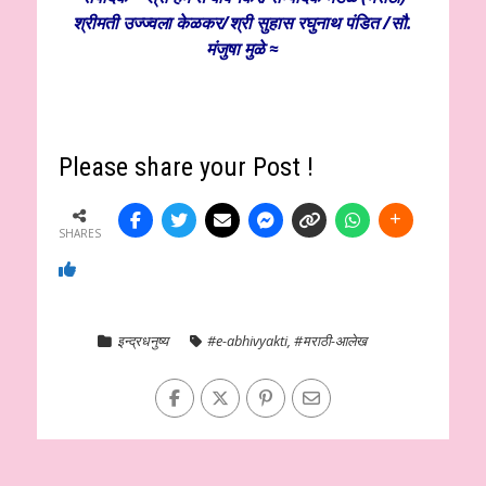
श्रीमती उज्ज्वला केळकर/श्री सुहास रघुनाथ पंडित /सौ.
मंजुषा मुळे ≈
Please share your Post !
SHARES
इन्द्रधनुष्य
#e-abhivyakti
,
#मराठी-आलेख