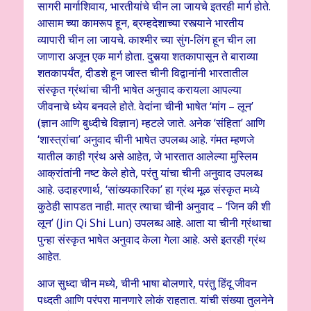
सागरी मार्गाशिवाय, भारतीयांचे चीन ला जायचे इतरही मार्ग होते.
आसाम च्या कामरूप हून, ब्रम्हदेशाच्या रस्त्याने भारतीय
व्यापारी चीन ला जायचे. काश्मीर च्या सुंग-लिंग हून चीन ला
जाणारा अजून एक मार्ग होता. दुसर्‍या शतकापासून ते बाराव्या
शतकापर्यंत, दीडशे हून जास्त चीनी विद्वानांनी भारतातील
संस्कृत ग्रंथांचा चीनी भाषेत अनुवाद करायला आपल्या
जीवनाचे ध्येय बनवले होते. वेदांना चीनी भाषेत ‘मांग – लून’
(ज्ञान आणि बुध्दीचे विज्ञान) म्हटले जाते. अनेक ‘संहिता’ आणि
‘शास्त्रांचा’ अनुवाद चीनी भाषेत उपलब्ध आहे. गंमत म्हणजे
यातील काही ग्रंथ असे आहेत, जे भारतात आलेल्या मुस्लिम
आक्रांतांनी नष्ट केले होते, परंतु यांचा चीनी अनुवाद उपलब्ध
आहे. उदाहरणार्थ, ‘सांख्यकारिका’ हा ग्रंथ मूळ संस्कृत मध्ये
कुठेही सापडत नाही. मात्र त्याचा चीनी अनुवाद – ‘जिन की शी
लून’ (Jin Qi Shi Lun) उपलब्ध आहे. आता या चीनी ग्रंथाचा
पुन्हा संस्कृत भाषेत अनुवाद केला गेला आहे. असे इतरही ग्रंथ
आहेत.
आज सुध्दा चीन मध्ये, चीनी भाषा बोलणारे, परंतु हिंदू जीवन
पध्दती आणि परंपरा मानणारे लोकं राहतात. यांची संख्या तुलनेने