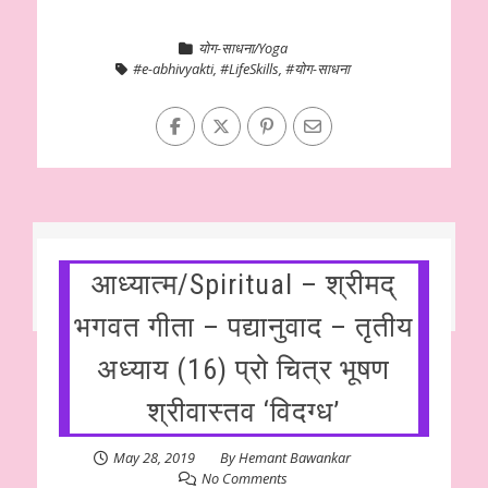
योग-साधना/Yoga
#e-abhivyakti
,
#LifeSkills
,
#योग-साधना
आध्यात्म/Spiritual – श्रीमद्
भगवत गीता – पद्यानुवाद – तृतीय
अध्याय (16) प्रो चित्र भूषण
श्रीवास्तव ‘विदग्ध’
May 28, 2019
By
Hemant Bawankar
No Comments