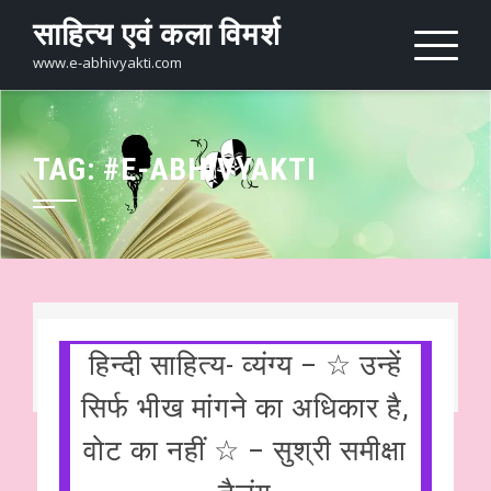
Skip
साहित्य एवं कला विमर्श
to
content
www.e-abhivyakti.com
TAG:
#E-ABHIVYAKTI
हिन्दी साहित्य- व्यंग्य – ☆ उन्हें
सिर्फ भीख मांगने का अधिकार है,
वोट का नहीं ☆ – सुश्री समीक्षा