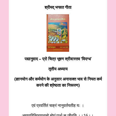
श्रीमद् भगवत गीता
पद्यानुवाद – प्रो चित्र भूषण श्रीवास्तव ‘विदग्ध’
तृतीय अध्याय
(ज्ञानयोग और कर्मयोग के अनुसार अनासक्त भाव से नियत कर्म
करने की श्रेष्ठता का निरूपण)
एवं प्रवर्तितं चक्रं नानुवर्तयतीह यः ।
अघायुरिन्द्रियारामो मोघं पार्थ स जीवति ।।16।।